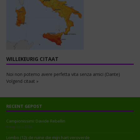
WILLEKEURIG CITAAT
Noi non potemo avere perfetta vita senza amici (Dante)
Volgend citaat »
RECENT GEPOST
Campionissimi: Davide Rebellin
9 augustus 2026
Lombo (12): de ruïne die mijn hart veroverde