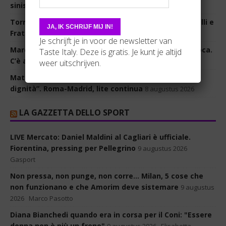
sinistra
9 augustus 2026
Torna la festa nazionale di Avs: Schlein, Conte, Bonelli e
Fratoianni di nuovo sullo stesso palco
9 augustus 2026
Je schrijft je in voor de newsletter van
Marcinelle nelle interrogazioni parlamentari dell’epoca.
Taste Italy. Deze is gratis. Je kunt je altijd
C’è anche il padre di Enrico Berlinguer
9 augustus 2026
weer uitschrijven.
Mattarella e la crisi migranti: “Sia rispettata la loro
dignità”. Roma-Madrid, lite continua
8 augustus 2026
LA GAZZETTA DELLO SPORT
LIVE Mercato: Daniel Maldini al Cagliari è ufficiale.
Fiorentina, pressing per Pellegrino
9 augustus 2026
Gasport
Non pressa, non punge, non corre... Milan, 5 cose che
non funzionano e che Amorim deve sistemare
9 augustus
2026
Marco Pasotto
Diana Bianchedi quando era in corsa per il Coni: "Essere
donna non è più un freno"