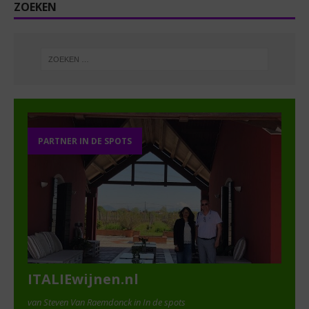
ZOEKEN
PARTNER IN DE SPOTS
ITALIEwijnen.nl
van Steven Van Raemdonck in In de spots