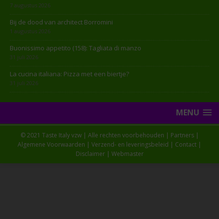
7 augustus 2026
Bij de dood van architect Borromini
1 augustus 2026
Buonissimo appetito (158): Tagliata di manzo
31 juli 2026
La cucina italiana: Pizza met een biertje?
31 juli 2026
MENU
© 2021 Taste Italy vzw | Alle rechten voorbehouden |
Partners
|
Algemene Voorwaarden
|
Verzend- en leveringsbeleid
|
Contact
|
Disclaimer
|
Webmaster