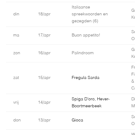
Italiaanse
G
din
18/apr
spreekwoorden en
K
gezegden (6)
S
ma
17/apr
Buon appetito!
O
G
zon
16/apr
Palindroom
K
F
F
zat
15/apr
Fregula Sarda
&
C
Spiga D’oro, Hever-
D
vrij
14/apr
Boortmeerbeek
M
S
don
13/apr
Gioca
O
W