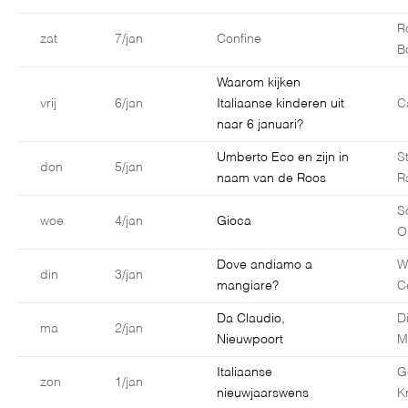
R
zat
7/jan
Confine
B
Waarom kijken
vrij
6/jan
Italiaanse kinderen uit
C
naar 6 januari?
Umberto Eco en zijn in
S
don
5/jan
naam van de Roos
R
S
woe
4/jan
Gioca
O
Dove andiamo a
W
din
3/jan
mangiare?
C
Da Claudio,
D
ma
2/jan
Nieuwpoort
M
Italiaanse
G
zon
1/jan
nieuwjaarswens
K