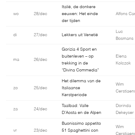
Italië, de donkere
wo
28/dec
eeuwen: Het einde
Alfons Car
der tijden
Luc
di
27/dec
Lekkers uit Venetië
Bosmans
Gorizia 4 Sport en
buitenleven – op
Elena
ma
26/dec
trekking in de
Kolczok
“Divina Commedia”
Het dilemma van de
Wim
zo
25/dec
Italiaanse
Cerstiaen
Kerstperiode
Taalbad: Valle
Dorinda
za
24/dec
D’Aosta en de Alpen
Dekeyser
Buonissimo appetito
Wim
vr
23/dec
51 Spaghettini con
Cerstiaen