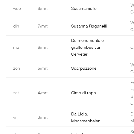
W
woe
8/mrt
Susumaniello
C
W
din
7/mrt
Susanna Raganelli
C
De monumentale
ma
6/mrt
graftombes van
C
Cerveteri
W
zon
5/mrt
Scarpazzone
C
F
F
zat
4/mrt
Cime di rapa
&
C
Da Lidia,
D
vrij
3/mrt
Maasmechelen
M
S