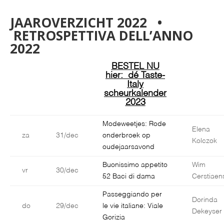
JAAROVERZICHT 2022 •
RETROSPETTIVA DELL’ANNO
2022
BESTEL NU
hier: dé Taste-
Italy
scheurkalender
2023
Modeweetjes: Rode
Elena
za
31/dec
onderbroek op
Kolczok
oudejaarsavond
Buonissimo appetito
Wim
vr
30/dec
52 Baci di dama
Cerstiaen
Passeggiando per
Dorinda
do
29/dec
le vie italiane: Viale
Dekeyser
Gorizia