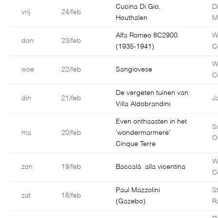
Cucina Di Gio,
D
vrij
24/feb
Houthalen
M
Alfa Romeo 8C2900
W
don
23/feb
(1935-1941)
C
W
woe
22/feb
Sangiovese
C
De vergeten tuinen van
din
21/feb
J
Villa Aldobrandini
Even onthaasten in het
S
ma
20/feb
‘wondermarmere’
O
Cinque Terre
W
zon
19/feb
Baccalà alla vicentina
C
Paul Mazzolini
S
zat
18/feb
(Gazebo)
R