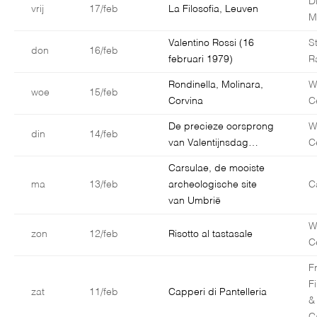
D
vrij
17/feb
La Filosofia, Leuven
M
Valentino Rossi (16
S
don
16/feb
februari 1979)
R
Rondinella, Molinara,
W
woe
15/feb
Corvina
C
De precieze oorsprong
W
din
14/feb
van Valentijnsdag…
C
Carsulae, de mooiste
ma
13/feb
archeologische site
C
van Umbrië
W
zon
12/feb
Risotto al tastasale
C
F
F
zat
11/feb
Capperi di Pantelleria
&