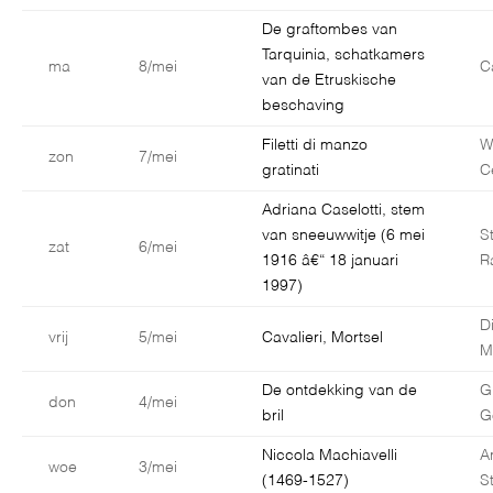
De graftombes van
Tarquinia, schatkamers
ma
8/mei
C
van de Etruskische
beschaving
Filetti di manzo
W
zon
7/mei
gratinati
C
Adriana Caselotti, stem
van sneeuwwitje (6 mei
S
zat
6/mei
1916 â€“ 18 januari
R
1997)
D
vrij
5/mei
Cavalieri, Mortsel
M
De ontdekking van de
G
don
4/mei
bril
G
Niccola Machiavelli
A
woe
3/mei
(1469-1527)
S