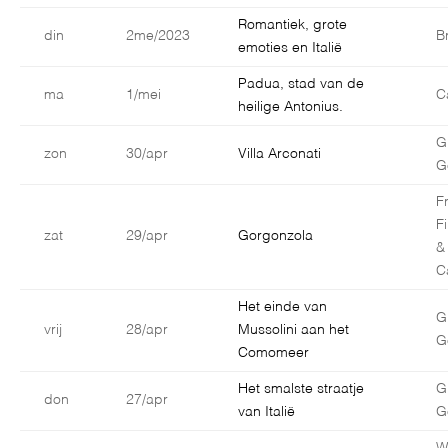
Romantiek, grote
din
2me/2023
B
emoties en Italië
Padua, stad van de
ma
1/mei
C
heilige Antonius.
G
zon
30/apr
Villa Arconati
G
F
F
zat
29/apr
Gorgonzola
&
C
Het einde van
G
vrij
28/apr
Mussolini aan het
G
Comomeer
Het smalste straatje
G
don
27/apr
van Italië
G