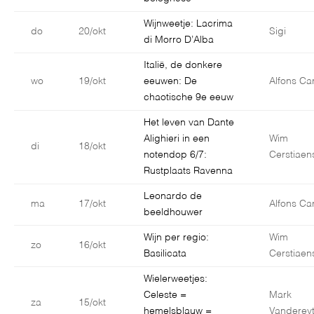
Wijnweetje: Lacrima
do
20/okt
Sigi
di Morro D’Alba
Italië, de donkere
wo
19/okt
eeuwen: De
Alfons Car
chaotische 9e eeuw
Het leven van Dante
Alighieri in een
Wim
di
18/okt
notendop 6/7:
Cerstiaen
Rustplaats Ravenna
Leonardo de
ma
17/okt
Alfons Car
beeldhouwer
Wijn per regio:
Wim
zo
16/okt
Basilicata
Cerstiaen
Wielerweetjes:
Celeste =
Mark
za
15/okt
hemelsblauw =
Vanderey