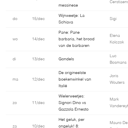
Cerstiaen
messinese
Wijnweetje: La
do
15/dec
Sigi
Schiava
Pane: Pane
Elena
wo
14/dec
barbaria, het brood
Kolczok
van de barbaren
Luc
di
13/dec
Gondels
Bosmans
De origineelste
Joris
ma
12/dec
boekenwinkel van
Wouters
Italië
Wielerweetjes:
Mark
zo
11/dec
Signori Dino vs
Vanderey
Gazzola Ernesto
Het geluk, per
Mauro De
za
10/dec
ongeluk! 8: