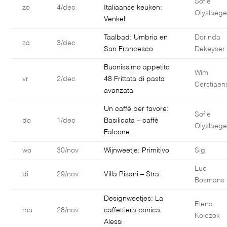
Sofie
zo
4/dec
Italiaanse keuken:
Olyslaege
Venkel
Taalbad: Umbria en
Dorinda
za
3/dec
San Francesco
Dekeyser
Buonissimo appetito
Wim
vr
2/dec
48 Frittata di pasta
Cerstiaen
avanzata
Un caffè per favore:
Sofie
do
1/dec
Basilicata – caffè
Olyslaege
Falcone
wo
30/nov
Wijnweetje: Primitivo
Sigi
Luc
di
29/nov
Villa Pisani – Stra
Bosmans
Designweetjes: La
Elena
ma
28/nov
caffettiera conica
Kolczok
Alessi