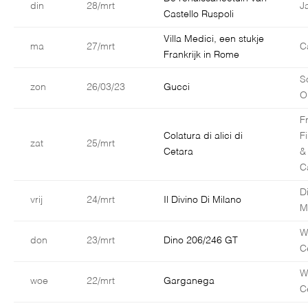
din
28/mrt
J
Castello Ruspoli
Villa Medici, een stukje
ma
27/mrt
C
Frankrijk in Rome
S
zon
26/03/23
Gucci
O
F
Colatura di alici di
F
zat
25/mrt
Cetara
&
C
D
vrij
24/mrt
Il Divino Di Milano
M
W
don
23/mrt
Dino 206/246 GT
C
W
woe
22/mrt
Garganega
C