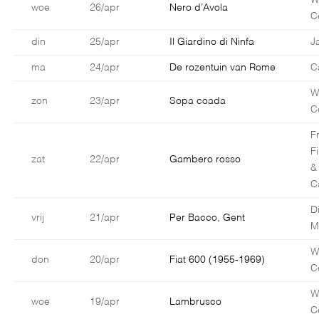
W
woe
26/apr
Nero d’Avola
C
din
25/apr
Il Giardino di Ninfa
J
ma
24/apr
De rozentuin van Rome
C
W
zon
23/apr
Sopa coada
C
F
F
zat
22/apr
Gambero rosso
&
C
D
vrij
21/apr
Per Bacco, Gent
M
W
don
20/apr
Fiat 600 (1955-1969)
C
W
woe
19/apr
Lambrusco
C