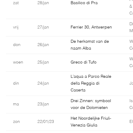
zat
28/jan
Basilico di Pra
&
C
D
vrij
27/jan
Ferrier 30, Antwerpen
M
De herkomst van de
W
don
26/jan
naam Alba
C
W
woen
25/jan
Greco di Tufo
C
L’aqua a Parco Reale
din
24/jan
della Reggia di
J
Caserta
Drei Zinnen: symbool
I
ma
23/jan
voor de Dolomieten
C
Het Noordelijke Friuli-
zon
22/01/23
E
Venezia Giulia