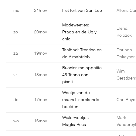
ma
21/nov
Het fort van San Leo
Alfons Car
Modeweetjes:
Elena
zo
20/nov
Prada en de Ugly
Kolczok
chic
Taalbad: Trentino en
Dorinda
za
19/nov
de Almabtrieb
Dekeyser
Buonissimo appetito
Wim
vr
18/nov
46 Tonno con i
Cerstiaen
piselli
Weetje van de
do
17/nov
maand: sprekende
Carl Buyc
beelden
Wielerweetjes:
Mark
wo
16/nov
Maglia Rosa
Vanderey
Luc