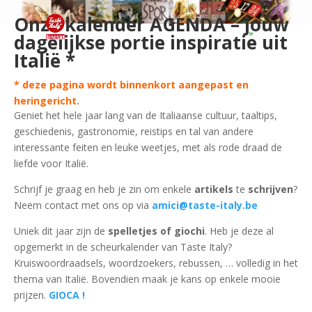
Onze kalender AGENDA – jouw
dagelijkse portie inspiratie uit
Italië *
* deze pagina wordt binnenkort aangepast en
heringericht.
Geniet het hele jaar lang van de Italiaanse cultuur, taaltips,
geschiedenis, gastronomie, reistips en tal van andere
interessante feiten en leuke weetjes, met als rode draad de
liefde voor Italië.
Schrijf je graag en heb je zin om enkele
artikels
te
schrijven
?
Neem contact met ons op via
amici@taste-italy.be
Uniek dit jaar zijn de
spelletjes of giochi
. Heb je deze al
opgemerkt in de scheurkalender van Taste Italy?
Kruiswoordraadsels, woordzoekers, rebussen, … volledig in het
thema van Italië. Bovendien maak je kans op enkele mooie
prijzen.
GIOCA !