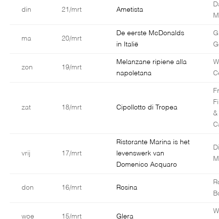
D
din
21/mrt
Ametista
Ma
De eerste McDonalds
G
ma
20/mrt
in Italië
G
Melanzane ripiene alla
W
zon
19/mrt
napoletana
C
F
F
zat
18/mrt
Cipollotto di Tropea
&
C
Ristorante Marina is het
D
vrij
17/mrt
levenswerk van
M
Domenico Acquaro
R
don
16/mrt
Rosina
B
W
woe
15/mrt
Glera