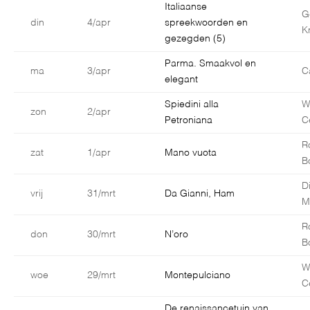
Italiaanse
G
din
4/apr
spreekwoorden en
K
gezegden (5)
Parma. Smaakvol en
ma
3/apr
C
elegant
Spiedini alla
W
zon
2/apr
Petroniana
C
R
zat
1/apr
Mano vuota
B
D
vrij
31/mrt
Da Gianni, Ham
M
R
don
30/mrt
N’oro
B
W
woe
29/mrt
Montepulciano
C
De renaissancetuin van