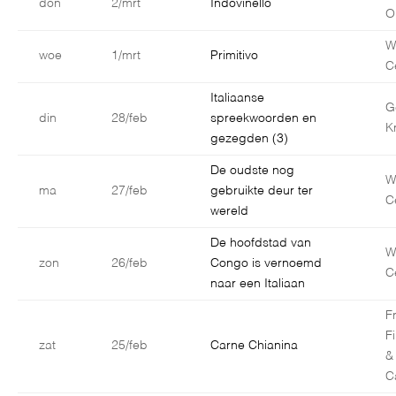
don
2/mrt
Indovinello
O
W
woe
1/mrt
Primitivo
C
Italiaanse
G
din
28/feb
spreekwoorden en
K
gezegden (3)
De oudste nog
W
ma
27/feb
gebruikte deur ter
C
wereld
De hoofdstad van
W
zon
26/feb
Congo is vernoemd
C
naar een Italiaan
F
F
zat
25/feb
Carne Chianina
&
C