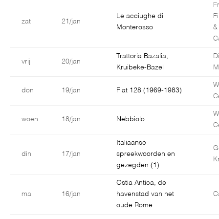
F
Le acciughe di
F
zat
21/jan
Monterosso
&
C
Trattoria Bazalia,
D
vrij
20/jan
Kruibeke-Bazel
M
W
don
19/jan
Fiat 128 (1969-1983)
C
W
woen
18/jan
Nebbiolo
C
Italiaanse
G
din
17/jan
spreekwoorden en
K
gezegden (1)
Ostia Antica, de
ma
16/jan
havenstad van het
C
oude Rome