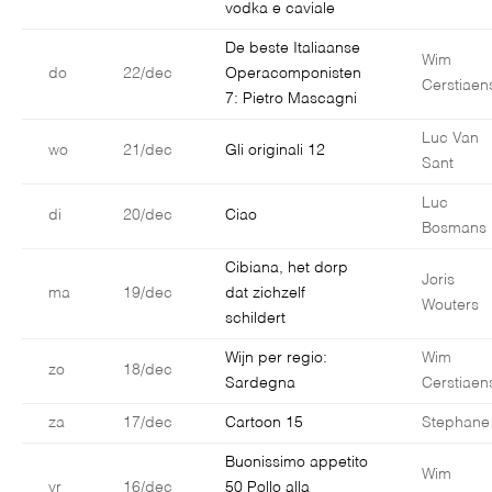
vodka e caviale
De beste Italiaanse
Wim
do
22/dec
Operacomponisten
Cerstiaen
7: Pietro Mascagni
Luc Van
wo
21/dec
Gli originali 12
Sant
Luc
di
20/dec
Ciao
Bosmans
Cibiana, het dorp
Joris
ma
19/dec
dat zichzelf
Wouters
schildert
Wijn per regio:
Wim
zo
18/dec
Sardegna
Cerstiaen
za
17/dec
Cartoon 15
Stephane
Buonissimo appetito
Wim
vr
16/dec
50 Pollo alla