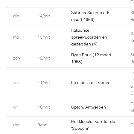
C
Sabrina Salerno (15
S
din
14/mrt
maart 1968)
R
Italiaanse
G
ma
13/mrt
spreekwoorden en
K
gezegden (4)
Ryan Paris (12 maart
S
zon
12/mrt
1953)
R
F
F
zat
11/mrt
La cipolla di Tropea
&
C
D
vrij
10/mrt
Upton, Antwerpen
M
Het klooster van Tor de
don
9/mrt
C
‘Specchi’