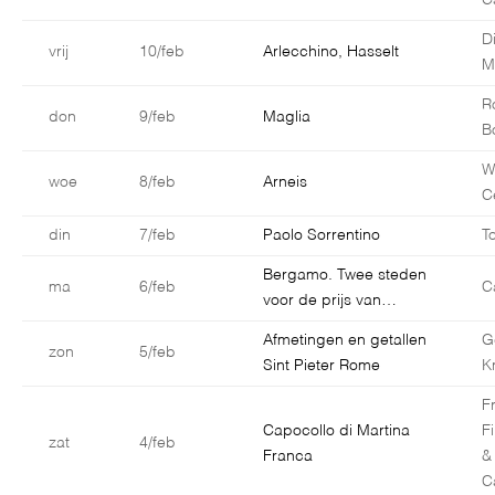
C
D
vrij
10/feb
Arlecchino, Hasselt
M
R
don
9/feb
Maglia
B
W
woe
8/feb
Arneis
C
din
7/feb
Paolo Sorrentino
T
Bergamo. Twee steden
ma
6/feb
C
voor de prijs van…
Afmetingen en getallen
G
zon
5/feb
Sint Pieter Rome
K
F
Capocollo di Martina
F
zat
4/feb
Franca
&
C