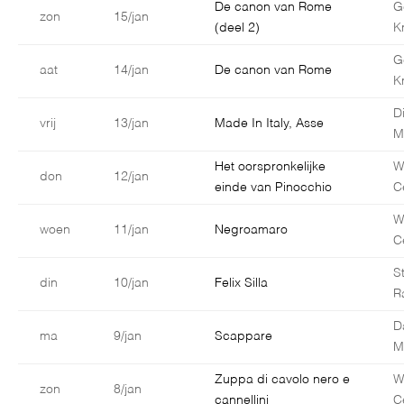
De canon van Rome
G
zon
15/jan
(deel 2)
K
G
aat
14/jan
De canon van Rome
K
D
vrij
13/jan
Made In Italy, Asse
M
Het oorspronkelijke
W
don
12/jan
einde van Pinocchio
C
W
woen
11/jan
Negroamaro
C
S
din
10/jan
Felix Silla
R
D
ma
9/jan
Scappare
Ma
Zuppa di cavolo nero e
W
zon
8/jan
cannellini
C