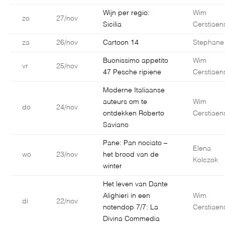
Wijn per regio:
Wim
zo
27/nov
Sicilia
Cerstiaen
za
26/nov
Cartoon 14
Stephane
Buonissimo appetito
Wim
vr
25/nov
47 Pesche ripiene
Cerstiaen
Moderne Italiaanse
auteurs om te
Wim
do
24/nov
ontdekken Roberto
Cerstiaen
Saviano
Pane: Pan nociato –
Elena
wo
23/nov
het brood van de
Kolczok
winter
Het leven van Dante
Alighieri in een
Wim
di
22/nov
notendop 7/7: La
Cerstiaen
Divina Commedia