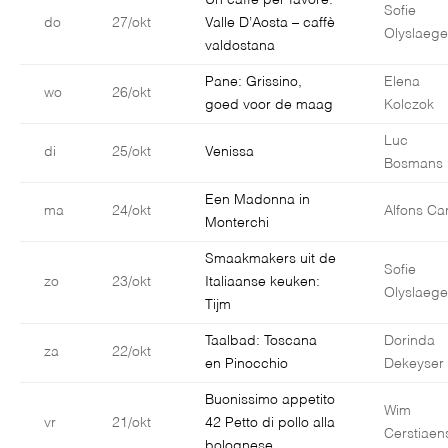
Un caffè per favore:
Sofie
do
27/okt
Valle D’Aosta – caffè
Olyslaege
valdostana
Pane: Grissino,
Elena
wo
26/okt
goed voor de maag
Kolczok
Luc
di
25/okt
Venissa
Bosmans
Een Madonna in
ma
24/okt
Alfons Car
Monterchi
Smaakmakers uit de
Sofie
zo
23/okt
Italiaanse keuken:
Olyslaege
Tijm
Taalbad: Toscana
Dorinda
za
22/okt
en Pinocchio
Dekeyser
Buonissimo appetito
Wim
vr
21/okt
42 Petto di pollo alla
Cerstiaen
bolognese