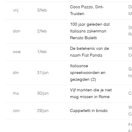
Coco Pazzo, Sint-
D
vrij
3/feb
Truiden
M
100 jaar geleden dat
S
don
2/feb
Italiaans zakenman
R
Renato Bialetti
De betekenis van de
W
woe
1/feb
naam Fiat Panda
C
Italiaanse
G
din
31/jan
spreekwoorden en
K
gezegden (2)
Vijf markten die je niet
ma
30/jan
C
mag missen in Rome
W
zon
29/jan
Cappelletti in brodo
C
F
F