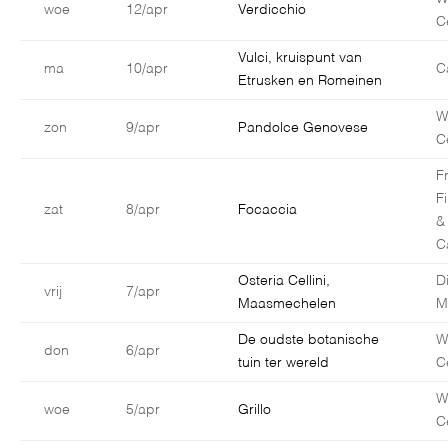
woe
12/apr
Verdicchio
C
Vulci, kruispunt van
ma
10/apr
C
Etrusken en Romeinen
W
zon
9/apr
Pandolce Genovese
C
F
F
zat
8/apr
Focaccia
&
C
Osteria Cellini,
D
vrij
7/apr
Maasmechelen
M
De oudste botanische
W
don
6/apr
tuin ter wereld
C
W
woe
5/apr
Grillo
C