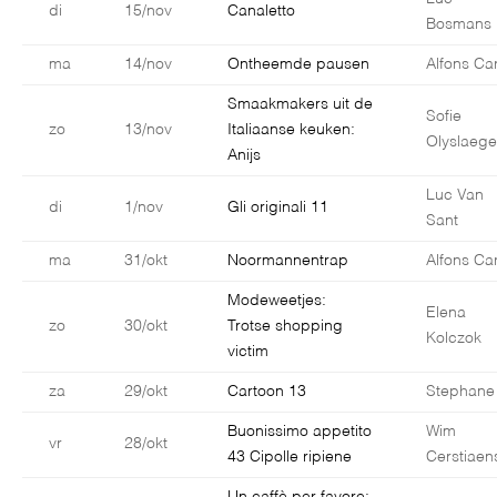
di
15/nov
Canaletto
Bosmans
ma
14/nov
Ontheemde pausen
Alfons Car
Smaakmakers uit de
Sofie
zo
13/nov
Italiaanse keuken:
Olyslaege
Anijs
Luc Van
di
1/nov
Gli originali 11
Sant
ma
31/okt
Noormannentrap
Alfons Car
Modeweetjes:
Elena
zo
30/okt
Trotse shopping
Kolczok
victim
za
29/okt
Cartoon 13
Stephane
Buonissimo appetito
Wim
vr
28/okt
43 Cipolle ripiene
Cerstiaen