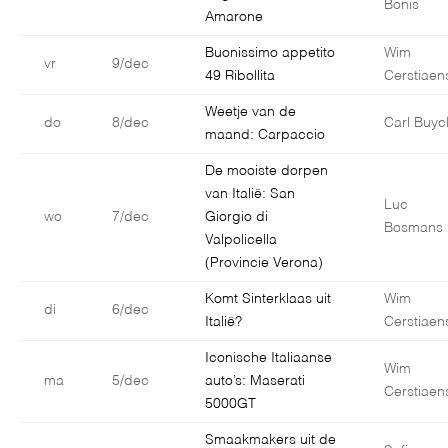
Bonis
Amarone
Buonissimo appetito
Wim
vr
9/dec
49 Ribollita
Cerstiaen
Weetje van de
do
8/dec
Carl Buyc
maand: Carpaccio
De mooiste dorpen
van Italië: San
Luc
wo
7/dec
Giorgio di
Bosmans
Valpolicella
(Provincie Verona)
Komt Sinterklaas uit
Wim
di
6/dec
Italië?
Cerstiaen
Iconische Italiaanse
Wim
ma
5/dec
auto’s: Maserati
Cerstiaen
5000GT
Smaakmakers uit de