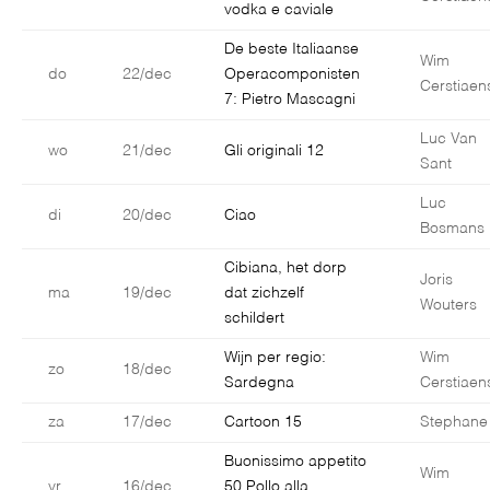
vodka e caviale
De beste Italiaanse
Wim
do
22/dec
Operacomponisten
Cerstiaen
7: Pietro Mascagni
Luc Van
wo
21/dec
Gli originali 12
Sant
Luc
di
20/dec
Ciao
Bosmans
Cibiana, het dorp
Joris
ma
19/dec
dat zichzelf
Wouters
schildert
Wijn per regio:
Wim
zo
18/dec
Sardegna
Cerstiaen
za
17/dec
Cartoon 15
Stephane
Buonissimo appetito
Wim
vr
16/dec
50 Pollo alla