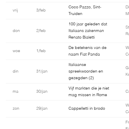
Coco Pazzo, Sint-
D
vrij
3/feb
Truiden
M
100 jaar geleden dat
S
don
2/feb
Italiaans zakenman
R
Renato Bialetti
De betekenis van de
W
woe
1/feb
naam Fiat Panda
C
Italiaanse
G
din
31/jan
spreekwoorden en
K
gezegden (2)
Vijf markten die je niet
ma
30/jan
C
mag missen in Rome
W
zon
29/jan
Cappelletti in brodo
C
F