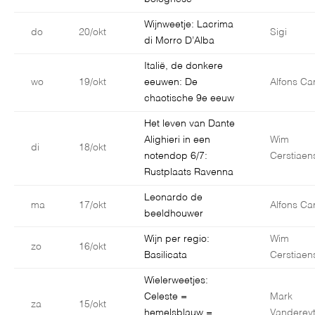
Wijnweetje: Lacrima
do
20/okt
Sigi
di Morro D’Alba
Italië, de donkere
wo
19/okt
eeuwen: De
Alfons Car
chaotische 9e eeuw
Het leven van Dante
Alighieri in een
Wim
di
18/okt
notendop 6/7:
Cerstiaen
Rustplaats Ravenna
Leonardo de
ma
17/okt
Alfons Car
beeldhouwer
Wijn per regio:
Wim
zo
16/okt
Basilicata
Cerstiaen
Wielerweetjes:
Celeste =
Mark
za
15/okt
hemelsblauw =
Vanderey