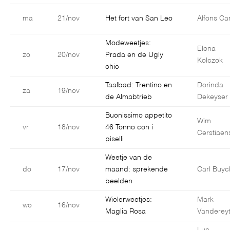
ma
21/nov
Het fort van San Leo
Alfons Car
Modeweetjes:
Elena
zo
20/nov
Prada en de Ugly
Kolczok
chic
Taalbad: Trentino en
Dorinda
za
19/nov
de Almabtrieb
Dekeyser
Buonissimo appetito
Wim
vr
18/nov
46 Tonno con i
Cerstiaen
piselli
Weetje van de
do
17/nov
maand: sprekende
Carl Buyc
beelden
Wielerweetjes:
Mark
wo
16/nov
Maglia Rosa
Vanderey