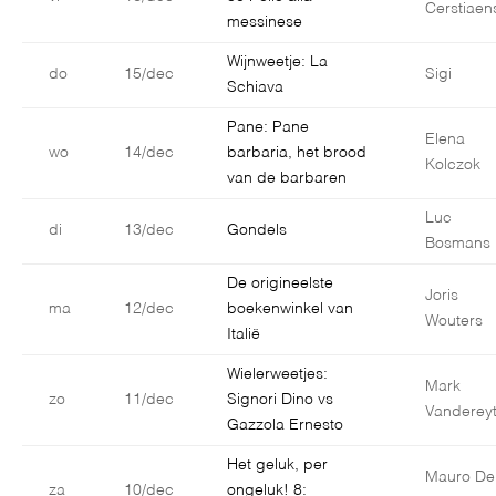
Cerstiaen
messinese
Wijnweetje: La
do
15/dec
Sigi
Schiava
Pane: Pane
Elena
wo
14/dec
barbaria, het brood
Kolczok
van de barbaren
Luc
di
13/dec
Gondels
Bosmans
De origineelste
Joris
ma
12/dec
boekenwinkel van
Wouters
Italië
Wielerweetjes:
Mark
zo
11/dec
Signori Dino vs
Vanderey
Gazzola Ernesto
Het geluk, per
Mauro De
za
10/dec
ongeluk! 8: