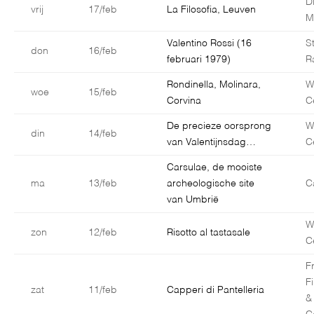
D
vrij
17/feb
La Filosofia, Leuven
M
Valentino Rossi (16
S
don
16/feb
februari 1979)
R
Rondinella, Molinara,
W
woe
15/feb
Corvina
C
De precieze oorsprong
W
din
14/feb
van Valentijnsdag…
C
Carsulae, de mooiste
ma
13/feb
archeologische site
C
van Umbrië
W
zon
12/feb
Risotto al tastasale
C
F
F
zat
11/feb
Capperi di Pantelleria
&