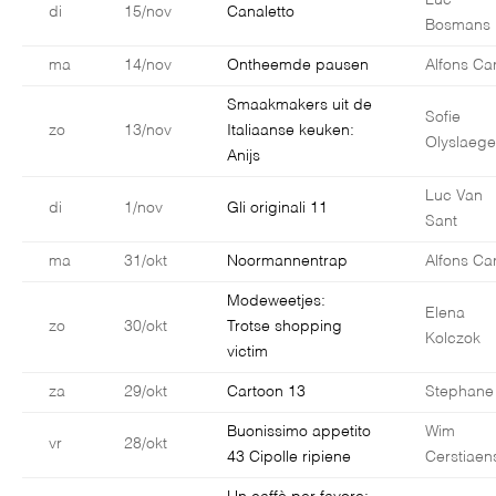
Luc
di
15/nov
Canaletto
Bosmans
ma
14/nov
Ontheemde pausen
Alfons Car
Smaakmakers uit de
Sofie
zo
13/nov
Italiaanse keuken:
Olyslaege
Anijs
Luc Van
di
1/nov
Gli originali 11
Sant
ma
31/okt
Noormannentrap
Alfons Car
Modeweetjes:
Elena
zo
30/okt
Trotse shopping
Kolczok
victim
za
29/okt
Cartoon 13
Stephane
Buonissimo appetito
Wim
vr
28/okt
43 Cipolle ripiene
Cerstiaen