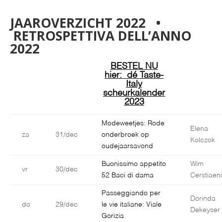
JAAROVERZICHT 2022 •
RETROSPETTIVA DELL’ANNO
2022
BESTEL NU
hier: dé Taste-
Italy
scheurkalender
2023
Modeweetjes: Rode
Elena
za
31/dec
onderbroek op
Kolczok
oudejaarsavond
Buonissimo appetito
Wim
vr
30/dec
52 Baci di dama
Cerstiaen
Passeggiando per
Dorinda
do
29/dec
le vie italiane: Viale
Dekeyser
Gorizia