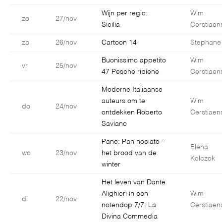
Wijn per regio:
Wim
zo
27/nov
Sicilia
Cerstiaen
za
26/nov
Cartoon 14
Stephane
Buonissimo appetito
Wim
vr
25/nov
47 Pesche ripiene
Cerstiaen
Moderne Italiaanse
auteurs om te
Wim
do
24/nov
ontdekken Roberto
Cerstiaen
Saviano
Pane: Pan nociato –
Elena
wo
23/nov
het brood van de
Kolczok
winter
Het leven van Dante
Alighieri in een
Wim
di
22/nov
notendop 7/7: La
Cerstiaen
Divina Commedia