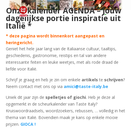
Onze kalender AGENDA – jouw
dagelijkse portie inspiratie uit
Italië *
* deze pagina wordt binnenkort aangepast en
heringericht.
Geniet het hele jaar lang van de Italiaanse cultuur, taaltips,
geschiedenis, gastronomie, reistips en tal van andere
interessante feiten en leuke weetjes, met als rode draad de
liefde voor Italië.
Schrijf je graag en heb je zin om enkele
artikels
te
schrijven
?
Neem contact met ons op via
amici@taste-italy.be
Uniek dit jaar zijn de
spelletjes of giochi
. Heb je deze al
opgemerkt in de scheurkalender van Taste Italy?
Kruiswoordraadsels, woordzoekers, rebussen, … volledig in het
thema van Italië. Bovendien maak je kans op enkele mooie
prijzen.
GIOCA !