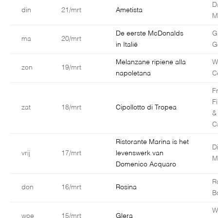
D
din
21/mrt
Ametista
Ma
De eerste McDonalds
G
ma
20/mrt
in Italië
G
Melanzane ripiene alla
W
zon
19/mrt
napoletana
C
F
F
zat
18/mrt
Cipollotto di Tropea
&
C
Ristorante Marina is het
D
vrij
17/mrt
levenswerk van
M
Domenico Acquaro
R
don
16/mrt
Rosina
B
W
woe
15/mrt
Glera