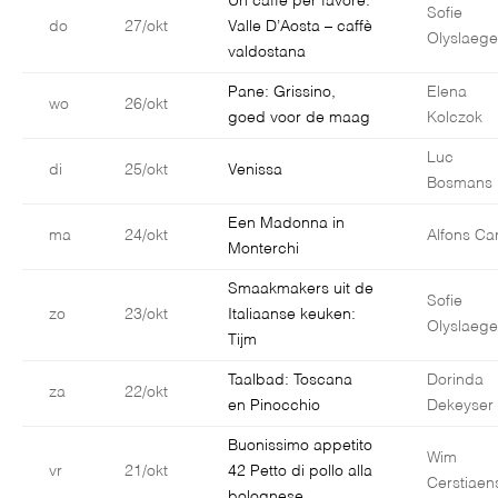
Un caffè per favore:
Sofie
do
27/okt
Valle D’Aosta – caffè
Olyslaege
valdostana
Pane: Grissino,
Elena
wo
26/okt
goed voor de maag
Kolczok
Luc
di
25/okt
Venissa
Bosmans
Een Madonna in
ma
24/okt
Alfons Car
Monterchi
Smaakmakers uit de
Sofie
zo
23/okt
Italiaanse keuken:
Olyslaege
Tijm
Taalbad: Toscana
Dorinda
za
22/okt
en Pinocchio
Dekeyser
Buonissimo appetito
Wim
vr
21/okt
42 Petto di pollo alla
Cerstiaen
bolognese