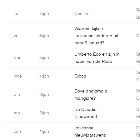
R
zat
7/jan
Confine
B
Waarom kijken
vrij
6/jan
Italiaanse kinderen uit
C
naar 6 januari?
Umberto Eco en zijn in
S
don
5/jan
naam van de Roos
R
S
woe
4/jan
Gioca
O
Dove andiamo a
W
din
3/jan
mangiare?
C
Da Claudio,
D
ma
2/jan
Nieuwpoort
M
Italiaanse
G
zon
1/jan
nieuwjaarswens
K