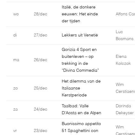
Italië, de donkere
wo
28/dec
eeuwen: Het einde
Alfons Car
der tijden
Luc
di
27/dec
Lekkers uit Venetië
Bosmans
Gorizia 4 Sport en
buitenleven – op
Elena
ma
26/dec
trekking in de
Kolczok
“Divina Commedia”
Het dilemma van de
Wim
zo
25/dec
Italiaanse
Cerstiaen
Kerstperiode
Taalbad: Valle
Dorinda
za
24/dec
D’Aosta en de Alpen
Dekeyser
Buonissimo appetito
Wim
vr
23/dec
51 Spaghettini con
Cerstiaen