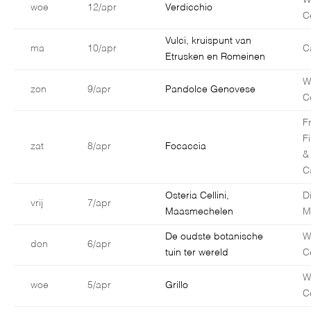
W
woe
12/apr
Verdicchio
C
Vulci, kruispunt van
ma
10/apr
C
Etrusken en Romeinen
W
zon
9/apr
Pandolce Genovese
C
F
F
zat
8/apr
Focaccia
&
C
Osteria Cellini,
D
vrij
7/apr
Maasmechelen
M
De oudste botanische
W
don
6/apr
tuin ter wereld
C
W
woe
5/apr
Grillo
C