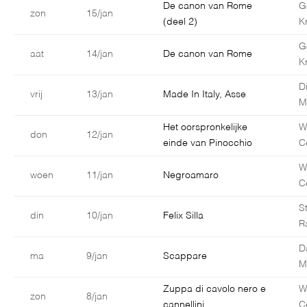
De canon van Rome
G
zon
15/jan
(deel 2)
K
G
aat
14/jan
De canon van Rome
K
D
vrij
13/jan
Made In Italy, Asse
M
Het oorspronkelijke
W
don
12/jan
einde van Pinocchio
C
W
woen
11/jan
Negroamaro
C
S
din
10/jan
Felix Silla
R
D
ma
9/jan
Scappare
Ma
Zuppa di cavolo nero e
W
zon
8/jan
cannellini
C