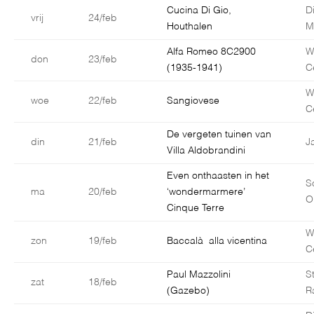
Cucina Di Gio,
D
vrij
24/feb
Houthalen
M
Alfa Romeo 8C2900
W
don
23/feb
(1935-1941)
C
W
woe
22/feb
Sangiovese
C
De vergeten tuinen van
din
21/feb
J
Villa Aldobrandini
Even onthaasten in het
S
ma
20/feb
‘wondermarmere’
O
Cinque Terre
W
zon
19/feb
Baccalà alla vicentina
C
Paul Mazzolini
S
zat
18/feb
(Gazebo)
R