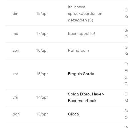
Italiaanse
G
din
18/apr
spreekwoorden en
K
gezegden (6)
S
ma
17/apr
Buon appetito!
O
G
zon
16/apr
Palindroom
K
F
F
zat
15/apr
Fregula Sarda
&
C
Spiga D’oro, Hever-
D
vrij
14/apr
Boortmeerbeek
M
S
don
13/apr
Gioca
O