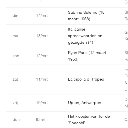
C
Sabrina Salerno (15
S
din
14/mrt
maart 1968)
R
Italiaanse
G
ma
13/mrt
spreekwoorden en
K
gezegden (4)
Ryan Paris (12 maart
S
zon
12/mrt
1953)
R
F
F
zat
11/mrt
La cipolla di Tropea
&
C
D
vrij
10/mrt
Upton, Antwerpen
M
Het klooster van Tor de
don
9/mrt
C
‘Specchi’