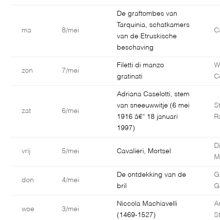
De graftombes van
Tarquinia, schatkamers
ma
8/mei
C
van de Etruskische
beschaving
Filetti di manzo
W
zon
7/mei
gratinati
C
Adriana Caselotti, stem
van sneeuwwitje (6 mei
S
zat
6/mei
1916 â€“ 18 januari
R
1997)
D
vrij
5/mei
Cavalieri, Mortsel
M
De ontdekking van de
G
don
4/mei
bril
G
Niccola Machiavelli
A
woe
3/mei
(1469-1527)
S