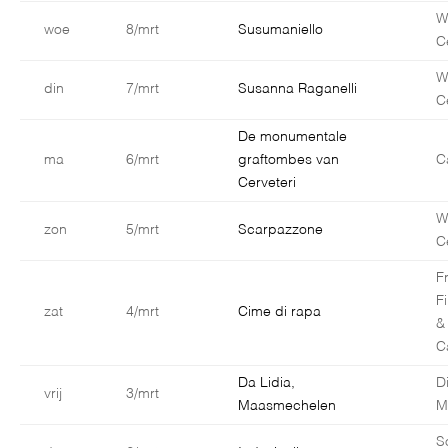
W
woe
8/mrt
Susumaniello
C
W
din
7/mrt
Susanna Raganelli
C
De monumentale
ma
6/mrt
graftombes van
C
Cerveteri
W
zon
5/mrt
Scarpazzone
C
F
F
zat
4/mrt
Cime di rapa
&
C
Da Lidia,
D
vrij
3/mrt
Maasmechelen
M
S