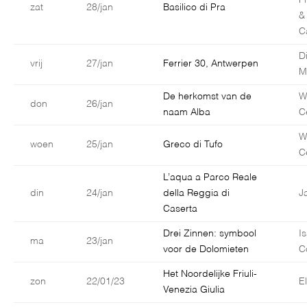
F
zat
28/jan
Basilico di Pra
&
C
D
vrij
27/jan
Ferrier 30, Antwerpen
M
De herkomst van de
W
don
26/jan
naam Alba
C
W
woen
25/jan
Greco di Tufo
C
L’aqua a Parco Reale
din
24/jan
della Reggia di
J
Caserta
Drei Zinnen: symbool
I
ma
23/jan
voor de Dolomieten
C
Het Noordelijke Friuli-
zon
22/01/23
E
Venezia Giulia