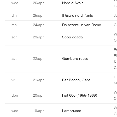
W
woe
26/apr
Nero d’Avola
C
din
25/apr
Il Giardino di Ninfa
J
ma
24/apr
De rozentuin van Rome
C
W
zon
23/apr
Sopa coada
C
F
F
zat
22/apr
Gambero rosso
&
C
D
vrij
21/apr
Per Bacco, Gent
M
W
don
20/apr
Fiat 600 (1955-1969)
C
W
woe
19/apr
Lambrusco
C