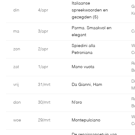
Italiaanse
G
din
4/apr
spreekwoorden en
K
gezegden (5)
Parma. Smaakvol en
ma
3/apr
C
elegant
Spiedini alla
W
zon
2/apr
Petroniana
C
R
zat
1/apr
Mano vuota
B
D
vrij
31/mrt
Da Gianni, Ham
M
R
don
30/mrt
N’oro
B
W
woe
29/mrt
Montepulciano
C
De renaissancetuin van