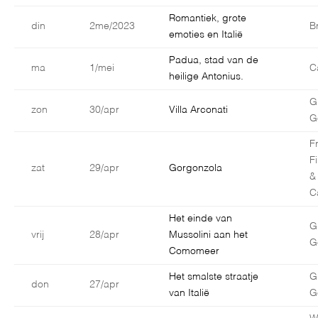
Romantiek, grote
din
2me/2023
B
emoties en Italië
Padua, stad van de
ma
1/mei
C
heilige Antonius.
G
zon
30/apr
Villa Arconati
G
F
F
zat
29/apr
Gorgonzola
&
C
Het einde van
G
vrij
28/apr
Mussolini aan het
G
Comomeer
Het smalste straatje
G
don
27/apr
van Italië
G