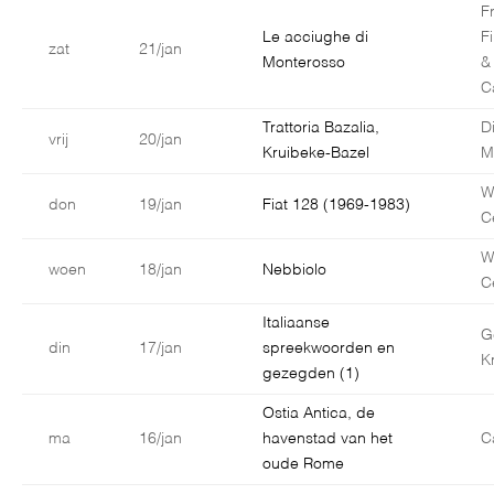
F
Le acciughe di
F
zat
21/jan
Monterosso
&
C
Trattoria Bazalia,
D
vrij
20/jan
Kruibeke-Bazel
M
W
don
19/jan
Fiat 128 (1969-1983)
C
W
woen
18/jan
Nebbiolo
C
Italiaanse
G
din
17/jan
spreekwoorden en
K
gezegden (1)
Ostia Antica, de
ma
16/jan
havenstad van het
C
oude Rome