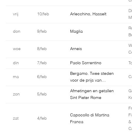
C
D
vrij
10/feb
Arlecchino, Hasselt
M
R
don
9/feb
Maglia
B
W
woe
8/feb
Arneis
C
din
7/feb
Paolo Sorrentino
T
Bergamo. Twee steden
ma
6/feb
C
voor de prijs van…
Afmetingen en getallen
G
zon
5/feb
Sint Pieter Rome
K
F
Capocollo di Martina
F
zat
4/feb
Franca
&
C