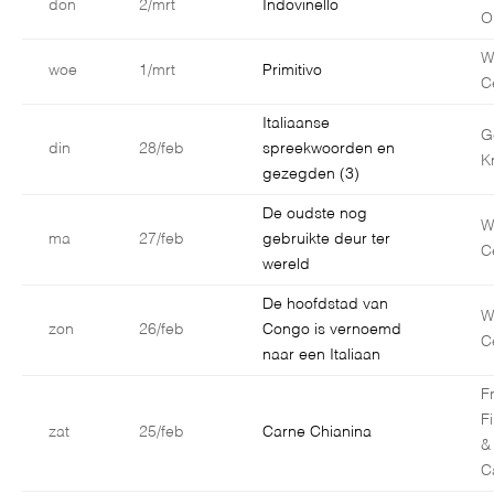
don
2/mrt
Indovinello
O
W
woe
1/mrt
Primitivo
C
Italiaanse
G
din
28/feb
spreekwoorden en
K
gezegden (3)
De oudste nog
W
ma
27/feb
gebruikte deur ter
C
wereld
De hoofdstad van
W
zon
26/feb
Congo is vernoemd
C
naar een Italiaan
F
F
zat
25/feb
Carne Chianina
&
C