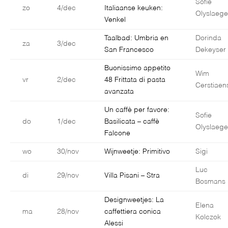
Sofie
zo
4/dec
Italiaanse keuken:
Olyslaege
Venkel
Taalbad: Umbria en
Dorinda
za
3/dec
San Francesco
Dekeyser
Buonissimo appetito
Wim
vr
2/dec
48 Frittata di pasta
Cerstiaen
avanzata
Un caffè per favore:
Sofie
do
1/dec
Basilicata – caffè
Olyslaege
Falcone
wo
30/nov
Wijnweetje: Primitivo
Sigi
Luc
di
29/nov
Villa Pisani – Stra
Bosmans
Designweetjes: La
Elena
ma
28/nov
caffettiera conica
Kolczok
Alessi