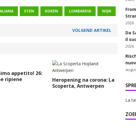
From 
TALIANA
ETEN
KOKEN
LOMBARDIA
WIJN
Stra
2026
VOLGEND ARTIKEL
Da Sa
il su
2026
Risc
nuov
augus
imo appetito! 26:
e ripiene
Heropening na corona: La
SPR
Scoperta, Antwerpen
La ta
ZOE