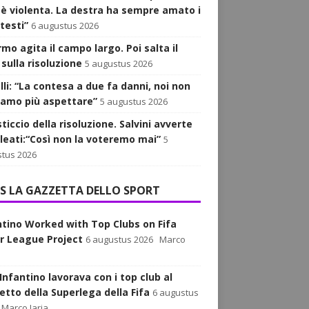
 è violenta. La destra ha sempre amato i
testi”
6 augustus 2026
armo agita il campo largo. Poi salta il
sulla risoluzione
5 augustus 2026
lli: “La contesa a due fa danni, noi non
iamo più aspettare”
5 augustus 2026
sticcio della risoluzione. Salvini avverte
alleati:“Così non la voteremo mai”
5
tus 2026
LA GAZZETTA DELLO SPORT
ntino Worked with Top Clubs on Fifa
r League Project
6 augustus 2026
Marco
Infantino lavorava con i top club al
etto della Superlega della Fifa
6 augustus
Marco Iaria