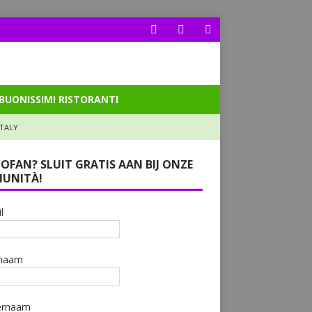
BUONISSIMI RISTORANTI
ITALY
LOFAN? SLUIT GRATIS AAN BIJ ONZE
UNITÀ!
l
naam
ernaam