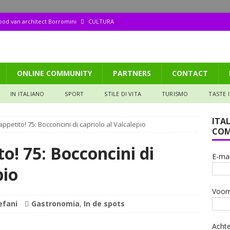
dood van architect Borromini
CULTURA
ppetito (158): Tagliata di manzo
GASTRONOMIA
aliana: Pizza met een biertje?
GASTRONOMIA
ONLINE COMMUNITY
PARTNERS
CONTACT
de ruïne die mijn hart veroverde
IN DE SPOTS
 het Valtellina (106): De Donna selvatica en de Steen van vruchtbaarheid
IN ITALIANO
SPORT
STILE DI VITA
TURISMO
TASTE 
ITA
petito! 75: Bocconcini di capriolo al Valcalepio
COM
o! 75: Bocconcini di
E-mai
pio
Voor
efani
Gastronomia
,
In de spots
Acht