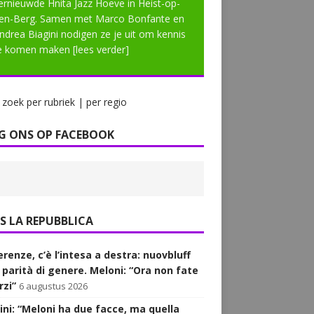
ernieuwde Hnita Jazz Hoeve in Heist-op-
en-Berg. Samen met Marco Bonfante en
ndrea Biagini nodigen ze je uit om kennis
e komen maken
[lees verder]
zoek per rubriek | per regio
G ONS OP FACEBOOK
LA REPUBBLICA
renze, c’è l’intesa a destra: nuovbluff
a parità di genere. Meloni: “Ora non fate
rzi”
6 augustus 2026
ini: “Meloni ha due facce, ma quella