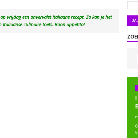
p vrijdag een onvervalst Italiaans recept. Zo kan je het
Italiaanse culinaire toets. Buon appetito!
ZOE
I
v
O
V