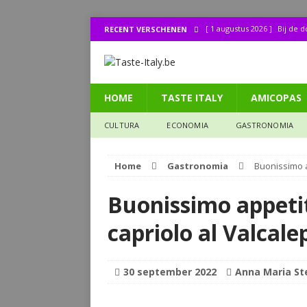
[ 1 augustus 2026 ]
Bij de 
RECENT VERSCHENEN
[ 31 juli 2026 ]
Buonissimo a
[ 31 juli 2026 ]
La cucina it
HOME
TASTE ITALY
AMICOPAS
[ 30 juli 2026 ]
Lombo (11): 
[ 27 juli 2026 ]
Legendes uit
CULTURA
ECONOMIA
GASTRONOMIA
CULTURA
Home
Gastronomia
Buonissimo ap
Buonissimo appetit
capriolo al Valcale
30 september 2022
Anna Maria St