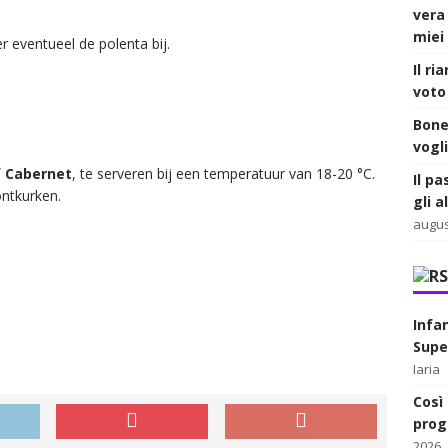
vera
miei 
r eventueel de polenta bij.
Il ri
voto 
Bone
vogl
f Cabernet
, te serveren bij een temperatuur van 18-20 °C.
Il pa
ntkurken.
gli 
augus
Infa
Supe
Iaria
Così 
prog
2026