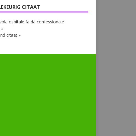
LEKEURIG CITAAT
vola ospitale fa da confessionale
bo
nd citaat »