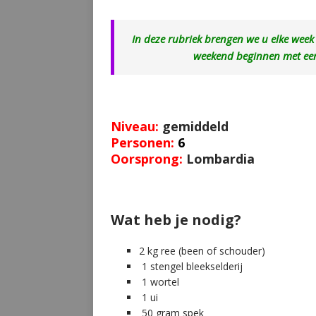
In deze rubriek brengen we u elke week o
weekend beginnen met een 
Niveau:
gemiddeld
Personen:
6
Oorsprong:
Lombardia
Wat heb je nodig?
2 kg ree (been of schouder)
1 stengel bleekselderij
1 wortel
1 ui
50 gram spek