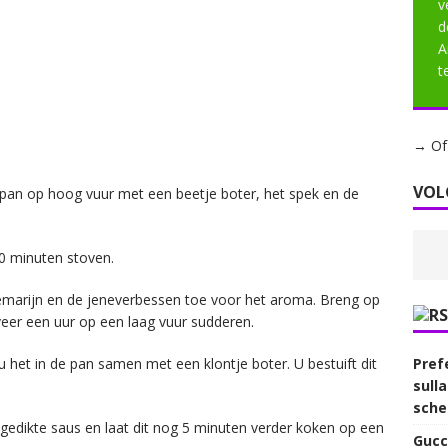
v
d
A
t
→ Of 
VOL
en pan op hoog vuur met een beetje boter, het spek en de
0 minuten stoven.
zemarijn en de jeneverbessen toe voor het aroma. Breng op
eer een uur op een laag vuur sudderen.
Prefe
t u het in de pan samen met een klontje boter. U bestuift dit
sull
sche
ngedikte saus en laat dit nog 5 minuten verder koken op een
Gucc