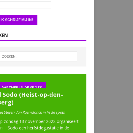
KEN
PARTNER IN DE SPOTS
l Sodo (Heist-op-den-
Berg)
an Steven Van Raemdonck in In de spots
p zondag 13 november 2022 organiseert
ini il Sodo een herfstdegustatie in de