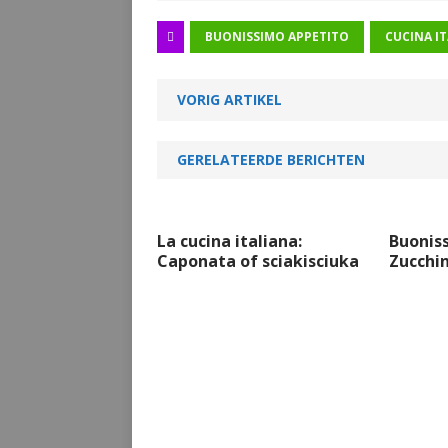
BUONISSIMO APPETITO
CUCINA I
VORIG ARTIKEL
GERELATEERDE BERICHTEN
La cucina italiana:
Buoniss
Caponata of sciakisciuka
Zucchin