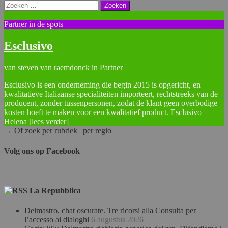
Zoeken
naar:
Partner in de spots
Esclusivo
van steven van raemdonck in Partner
Esclusivo is een onderneming die begin 2015 is opgericht, en
kwalitatieve Italiaanse specialiteiten importeert, rechtstreeks van de
producent, zonder tussenpersonen, zodat de klant geen overbodige
kosten hoeft te maken voor een kwalitatief product. Esclusivo
Helena
[lees verder]
→ Of zoek per rubriek | per regio
Volg ons op Facebook
La Repubblica
Delmastro, chat oscurate. Tre ricorsi alla Consulta per
l’accesso ai dialoghi
6 augustus 2026