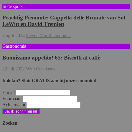
In de spots
Prachtig Piemonte: Cappella delle Brunate van Sol
LeWitt en David Tremlett
3 april 2024
Steven Van Raemdonck
Gastronomia
Buonissimo appetito! 65: Biscotti al caffè
22 juli 2022
Wim Cerstiaens
Italofan? Sluit GRATIS aan bij onze comunità!
E-mail
Voornaam
Achternaam
Zoeken