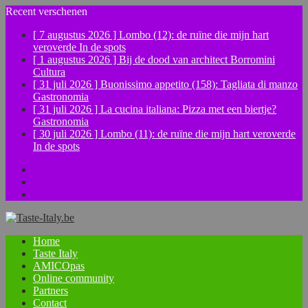
Recent verschenen
[ 7 augustus 2026 ]
Lombo (12): de ruïne die mijn hart
veroverde
In de spots
[ 1 augustus 2026 ]
Bij de dood van architect Borromini
Cultura
[ 31 juli 2026 ]
Buonissimo appetito (158): Tagliata di manzo
Gastronomia
[ 31 juli 2026 ]
La cucina italiana: Pizza met een biertje?
Gastronomia
[ 30 juli 2026 ]
Lombo (11): de ruïne die mijn hart veroverde
In de spots
Facebook
Instagram
YouTube
Home
Taste Italy
AMICOpas
Online community
Partners
Contact