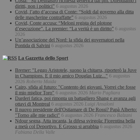
Costa: “Su Delmastro richiesta generica dai pm. Difendiamo i
diritti, non i politici”
6 augustus 2026
Covid, l’atto d’accusa di Conte: “Soldi dal governo alla ditta
delle mascherine contraffatte”
6 augustus 2026
Covid, Conte accusa: “Meloni regista del plotone
d’esecuzione”. La premier: “La verità è un diritto”
6 augustus
2026
Un’associazione del Nord: la sfida dei governatori nella
Pontida di Salvini
6 augustus 2026
La Gazzetta dello Sport
Bremer: "Leggo Aristotele, suono la chitarra, riporterò la Juve
in Champions. E il mio amico Douglas Luiz..."
6 augustus
2026
Roberto Maida
Cairo, sfida al futuro: "Contento dei giovani. Vorrei che fosse
il mio miglior Toro"
6 augustus 2026
Mario Pagliara
Darderi fatica, poi rimonta un battagliero Shang e avanza agli
ottavi di Montreal
6 augustus 2026
Luigi Ansaloni
Il nuovo presidente dell'Ostiamare di De Rossi? Papà Alberto:
"Torno alle mie radici"
6 augustus 2026
Francesco Balzani
Ndour segna, Atta incanta, la difesa svirgola: Fiorentina bella
a metà col Deportivo. E Grosso si arrabbia
6 augustus 2026
Fabiana Della Valle