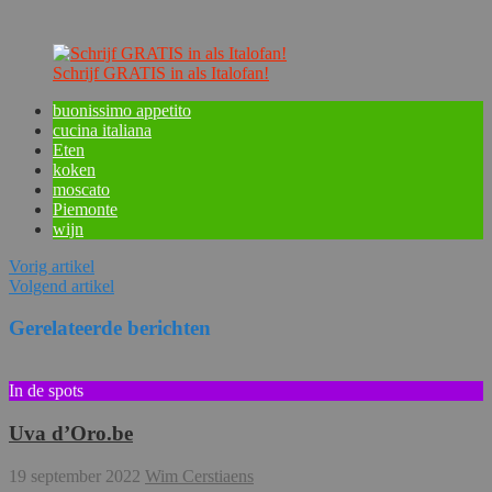
Schrijf GRATIS in als Italofan!
buonissimo appetito
cucina italiana
Eten
koken
moscato
Piemonte
wijn
Vorig artikel
Volgend artikel
Gerelateerde berichten
In de spots
Uva d’Oro.be
19 september 2022
Wim Cerstiaens