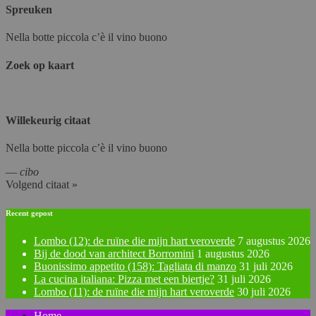
Spreuken
Nella botte piccola c’è il vino buono
Zoek op kaart
Willekeurig citaat
Nella botte piccola c’è il vino buono
—
cibo
Volgend citaat »
Recent gepost
Lombo (12): de ruïne die mijn hart veroverde
7 augustus 2026
Bij de dood van architect Borromini
1 augustus 2026
Buonissimo appetito (158): Tagliata di manzo
31 juli 2026
La cucina italiana: Pizza met een biertje?
31 juli 2026
Lombo (11): de ruïne die mijn hart veroverde
30 juli 2026
Home