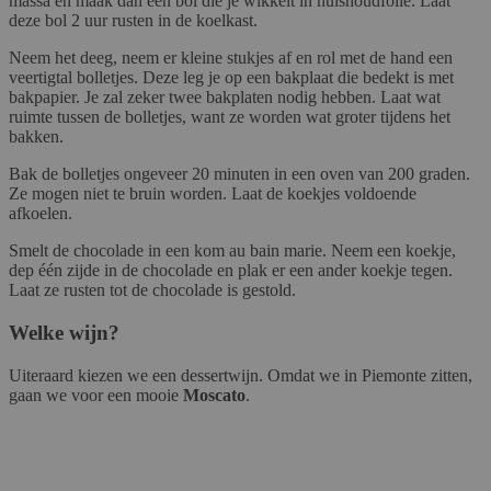
massa en maak dan een bol die je wikkelt in huishoudfolie. Laat
deze bol 2 uur rusten in de koelkast.
Neem het deeg, neem er kleine stukjes af en rol met de hand een
veertigtal bolletjes. Deze leg je op een bakplaat die bedekt is met
bakpapier. Je zal zeker twee bakplaten nodig hebben. Laat wat
ruimte tussen de bolletjes, want ze worden wat groter tijdens het
bakken.
Bak de bolletjes ongeveer 20 minuten in een oven van 200 graden.
Ze mogen niet te bruin worden. Laat de koekjes voldoende
afkoelen.
Smelt de chocolade in een kom au bain marie. Neem een koekje,
dep één zijde in de chocolade en plak er een ander koekje tegen.
Laat ze rusten tot de chocolade is gestold.
Welke wijn?
Uiteraard kiezen we een dessertwijn. Omdat we in Piemonte zitten,
gaan we voor een mooie
Moscato
.