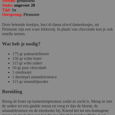
Niveau:
gemiddeld
Stuks:
ongeveer 20
Tijd:
1u
Oorsprong:
Piemonte
Deze bekende koekjes, baci di dama ofwel dameskusjes, uit
Piemonte zijn een ware lekkernij. In plaats van chocolade kan je ook
nutella nemen.
Wat heb je nodig?
175 gr patisseriebloem
150 gr echte boter
115 gr witte suiker
50 gr pure chocolade
1 eierdooier
1 theelepel amandelessence
115 gr amandelpoeder
Bereiding
Breng de boter op kamertemperatuur zodat ze zacht is. Meng ze met
de suiker tot een gladde massa en voeg er dan de bloem, de
amandelessence en de eierdooier bij. Kneed het tot een homogene