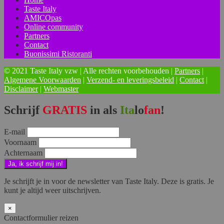
Taste Italy
AMICOpas
Online community
Partners
Contact
Buonissimi Ristoranti
© 2021 Taste Italy vzw | Alle rechten voorbehouden |
Partners
|
Algemene Voorwaarden
|
Verzend- en leveringsbeleid
|
Contact
|
Disclaimer
|
Webmaster
Schrijf
GRATIS
in als
Ita
lo
fan
!
E-mail
Voornaam
Achternaam
Je schrijft je in voor de newsletter van Taste Italy. Deze is gratis. Je
kunt je altijd weer uitschrijven.
×
Contactformulier reizen