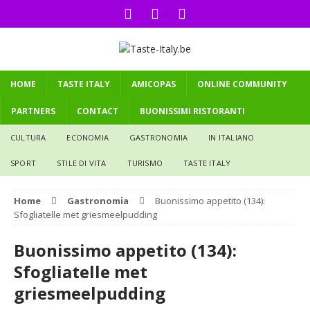
HOME
TASTE ITALY
AMICOPAS
ONLINE COMMUNITY
PARTNERS
CONTACT
BUONISSIMI RISTORANTI
CULTURA
ECONOMIA
GASTRONOMIA
IN ITALIANO
SPORT
STILE DI VITA
TURISMO
TASTE ITALY
Home
Gastronomia
Buonissimo appetito (134):
Sfogliatelle met griesmeelpudding
Buonissimo appetito (134):
Sfogliatelle met
griesmeelpudding