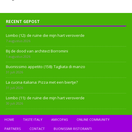
RECENT GEPOST
Lombo (12): de ruïne die mijn hart veroverde
7 augustus 2026
Bij de dood van architect Borromini
1 augustus 2026
Buonissimo appetito (158): Tagliata di manzo
31 juli 2026
La cucina italiana: Pizza met een biertje?
31 juli 2026
Lombo (11): de ruïne die mijn hart veroverde
30 juli 2026
HOME
TASTE ITALY
AMICOPAS
ONLINE COMMUNITY
PARTNERS
CONTACT
BUONISSIMI RISTORANTI