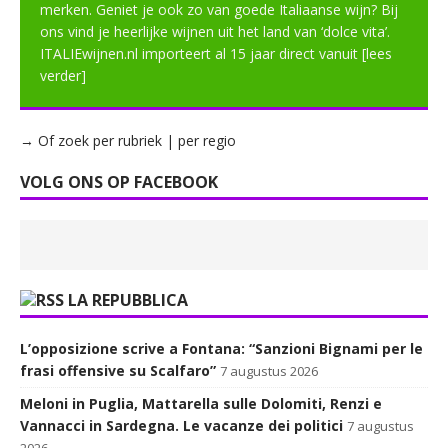
merken. Geniet je ook zo van goede Italiaanse wijn? Bij
ons vind je heerlijke wijnen uit het land van ‘dolce vita’.
ITALIEwijnen.nl importeert al 15 jaar direct vanuit
[lees
verder]
→ Of zoek per rubriek | per regio
VOLG ONS OP FACEBOOK
LA REPUBBLICA
L’opposizione scrive a Fontana: “Sanzioni Bignami per le
frasi offensive su Scalfaro”
7 augustus 2026
Meloni in Puglia, Mattarella sulle Dolomiti, Renzi e
Vannacci in Sardegna. Le vacanze dei politici
7 augustus
2026