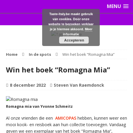
MENU
Taste-Italy.be maakt gebruik
van cookies. Door onze
website te bezoeken verklaar
je je hiermee akkoord.
Meer
informatie
Accepteren
Home
In de spots
Win het boek “Romagna Mia”
Win het boek “Romagna Mia”
8 december 2022
Steven Van Raemdonck
Romagna mia van Yvonne Schmeitz
Al onze vrienden die een
AMICOPAS
hebben, kunnen weer een
mooi kook- en reisboek aan hun collectie toevoegen. Vandaag
geven we een exemplaar van het boek “Romagna Mia”,