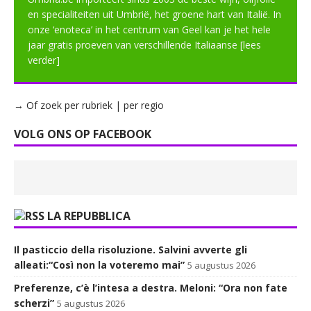
en specialiteiten uit Umbrië, het groene hart van Italië. In
onze ‘enoteca’ in het centrum van Geel kan je het hele
jaar gratis proeven van verschillende Italiaanse
[lees
verder]
→ Of zoek per rubriek | per regio
VOLG ONS OP FACEBOOK
LA REPUBBLICA
Il pasticcio della risoluzione. Salvini avverte gli
alleati:“Così non la voteremo mai”
5 augustus 2026
Preferenze, c’è l’intesa a destra. Meloni: “Ora non fate
scherzi”
5 augustus 2026