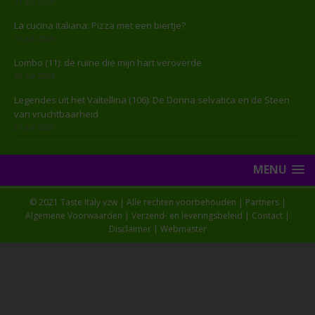
31 juli 2026
La cucina italiana: Pizza met een biertje?
31 juli 2026
Lombo (11): de ruïne die mijn hart veroverde
30 juli 2026
Legendes uit het Valtellina (106): De Donna selvatica en de Steen
van vruchtbaarheid
27 juli 2026
MENU
© 2021 Taste Italy vzw | Alle rechten voorbehouden |
Partners
|
Algemene Voorwaarden
|
Verzend- en leveringsbeleid
|
Contact
|
Disclaimer
|
Webmaster