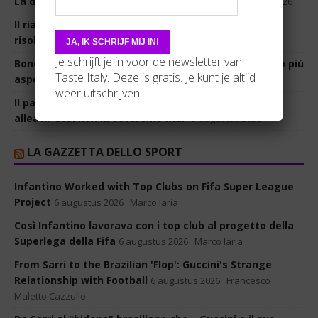
La destra ha sempre amato i miei testi”
6 augustus 2026
Il riarmo agita il campo largo. Poi salta il voto sulla
risoluzione
5 augustus 2026
Je schrijft je in voor de newsletter van
Bonelli: “La contesa a due fa danni, noi non vogliamo più
Taste Italy. Deze is gratis. Je kunt je altijd
aspettare”
5 augustus 2026
weer uitschrijven.
Il pasticcio della risoluzione. Salvini avverte gli
alleati:“Così non la voteremo mai”
5 augustus 2026
LA GAZZETTA DELLO SPORT
Infantino Worked with Top Clubs on Fifa Super League
Project
6 augustus 2026
Marco Iaria
Così Infantino lavorava con i top club al progetto della
Superlega della Fifa
6 augustus 2026
Marco Iaria
From Sarri to the Brazilian 'Flop': Guccini's Strange
Relationship with Football
6 augustus 2026
Francesco
Maletto Cazzullo