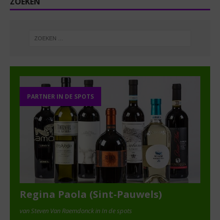
ZOEKEN
PARTNER IN DE SPOTS
Regina Paola (Sint-Pauwels)
van Steven Van Raemdonck in In de spots