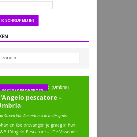
KEN
PARTNER IN DE SPOTS
L’Angelo pescatore –
Umbria
an Steven Van Raemdonck in In de spots
ohan en Ilse ontvangen je graag in hun
&B L’Angelo Pescatore – “De Vissende