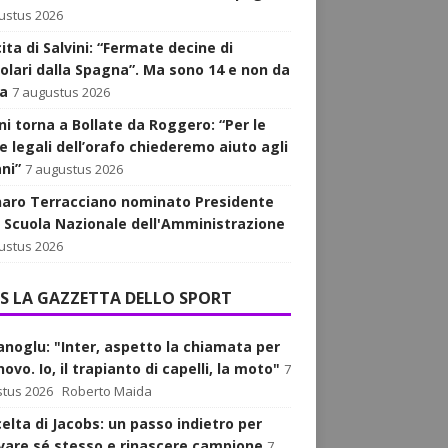
ustus 2026
ita di Salvini: “Fermate decine di
golari dalla Spagna”. Ma sono 14 e non da
a
7 augustus 2026
ni torna a Bollate da Roggero: “Per le
e legali dell’orafo chiederemo aiuto agli
ani”
7 augustus 2026
aro Terracciano nominato Presidente
a Scuola Nazionale dell'Amministrazione
ustus 2026
LA GAZZETTA DELLO SPORT
anoglu: "Inter, aspetto la chiamata per
nnovo. Io, il trapianto di capelli, la moto"
7
tus 2026
Roberto Maida
celta di Jacobs: un passo indietro per
ovare sé stesso e rinascere campione
7