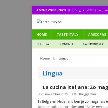
[ 7 augustus 2026 ]
Lombo (
RECENT VERSCHENEN
[ 1 augustus 2026 ]
Bij de 
[ 31 juli 2026 ]
Buonissimo a
HOME
TASTE ITALY
AMICOPAS
[ 31 juli 2026 ]
La cucina it
[ 30 juli 2026 ]
Lombo (11): 
CULTURA
ECONOMIA
GASTRONOMIA
Home
Lingua
Lingua
La cucina italiana: Zo mag
28 november 2025
D.J. Bruggeman
In België en Nederland ben je zo mager als een
bestaat ook het spreekwoord “Beter een ans