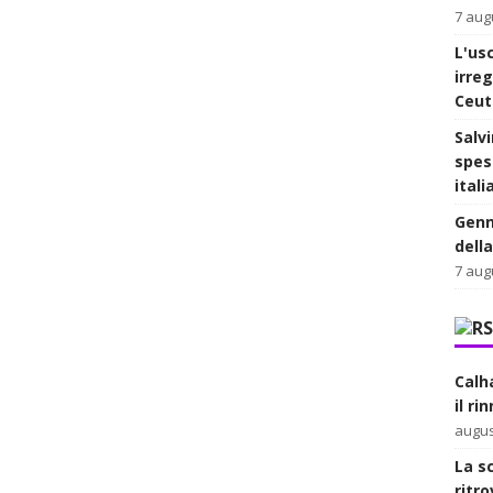
7 aug
L'usc
irre
Ceut
Salvi
spes
itali
Genn
dell
7 aug
Calh
il ri
augus
La s
ritr