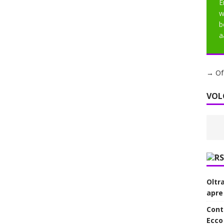
E
w
b
a
→ Of 
VOL
Oltr
apre
Contr
Ecco