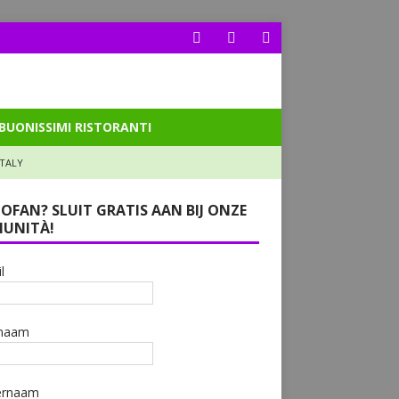
BUONISSIMI RISTORANTI
ITALY
LOFAN? SLUIT GRATIS AAN BIJ ONZE
UNITÀ!
l
naam
ernaam