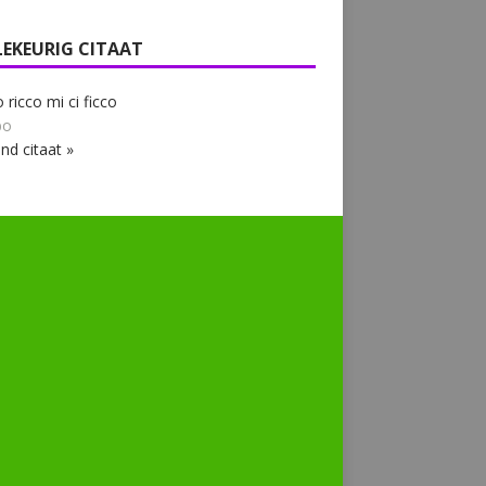
LEKEURIG CITAAT
o ricco mi ci ficco
bo
nd citaat »