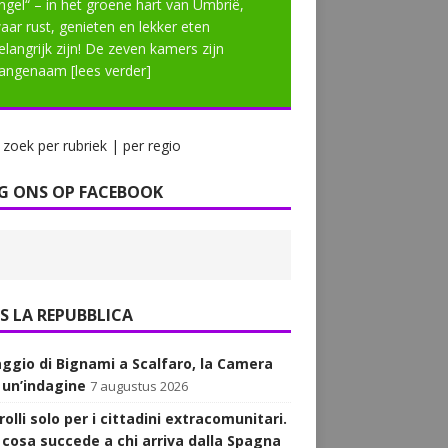
ngel“ – in het groene hart van Umbrië,
aar rust, genieten en lekker eten
elangrijk zijn! De zeven kamers zijn
angenaam
[lees verder]
zoek per rubriek | per regio
G ONS OP FACEBOOK
LA REPUBBLICA
aggio di Bignami a Scalfaro, la Camera
 un’indagine
7 augustus 2026
olli solo per i cittadini extracomunitari.
 cosa succede a chi arriva dalla Spagna