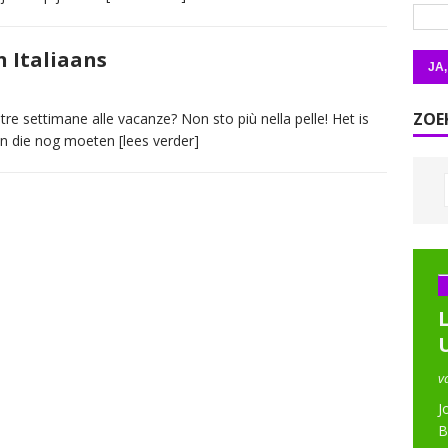
’n Italiaans
ZOE
re settimane alle vacanze? Non sto più nella pelle! Het is
ngen die nog moeten
[lees verder]
v
J
B