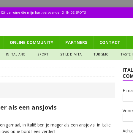
12): de ruïne die mijn hart veroverde
IN DE SPOTS
dood van architect Borromini
CULTURA
ppetito (158): Tagliata di manzo
GASTRONOMIA
ONLINE COMMUNITY
PARTNERS
CONTACT
aliana: Pizza met een biertje?
GASTRONOMIA
de ruïne die mijn hart veroverde
IN DE SPOTS
IN ITALIANO
SPORT
STILE DI VITA
TURISMO
TASTE 
ITA
COM
E-mai
er als een ansjovis
Voor
 garnaal, in Italië ben je mager als een ansjovis. In Italië
Acht
jovis op je bord
[lees verder]