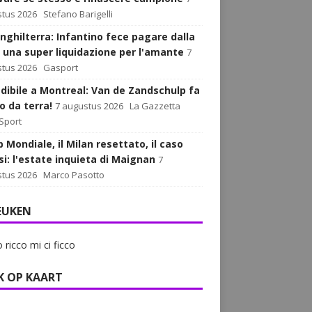
tus 2026
Stefano Barigelli
Inghilterra: Infantino fece pagare dalla
 una super liquidazione per l'amante
7
tus 2026
Gasport
edibile a Montreal: Van de Zandschulp fa
o da terra!
7 augustus 2026
La Gazzetta
 Sport
op Mondiale, il Milan resettato, il caso
si: l'estate inquieta di Maignan
7
tus 2026
Marco Pasotto
EUKEN
o ricco mi ci ficco
K OP KAART