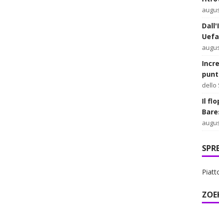
augus
Dall'
Uefa
augus
Incr
punt
dello
Il fl
Bare
augus
SPR
Piatt
ZOE