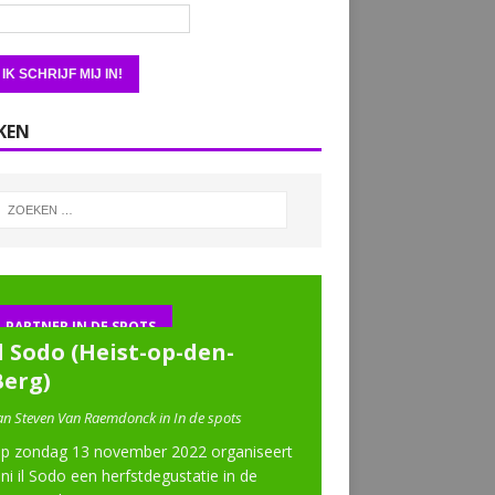
KEN
PARTNER IN DE SPOTS
l Sodo (Heist-op-den-
Berg)
an Steven Van Raemdonck in In de spots
p zondag 13 november 2022 organiseert
ini il Sodo een herfstdegustatie in de