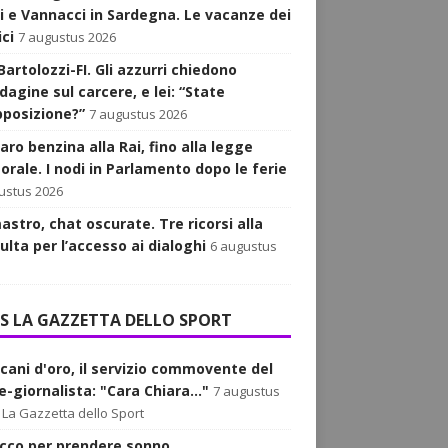
i e Vannacci in Sardegna. Le vacanze dei
ici
7 augustus 2026
Bartolozzi-FI. Gli azzurri chiedono
dagine sul carcere, e lei: “State
opposizione?”
7 augustus 2026
aro benzina alla Rai, fino alla legge
orale. I nodi in Parlamento dopo le ferie
ustus 2026
astro, chat oscurate. Tre ricorsi alla
ulta per l’accesso ai dialoghi
6 augustus
LA GAZZETTA DELLO SPORT
acani d'oro, il servizio commovente del
-giornalista: "Cara Chiara..."
7 augustus
La Gazzetta dello Sport
rucco per prendere sonno