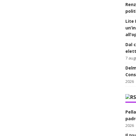
Renz
polit
Lite 
un’in
all’
Dal c
elett
7 aug
Delm
Cons
2026
Pell
padre
2026
Il t