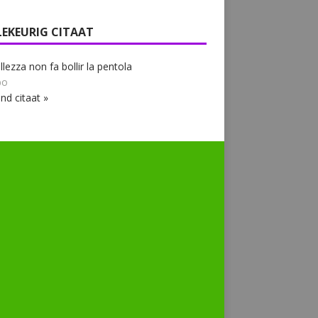
LEKEURIG CITAAT
llezza non fa bollir la pentola
bo
nd citaat »