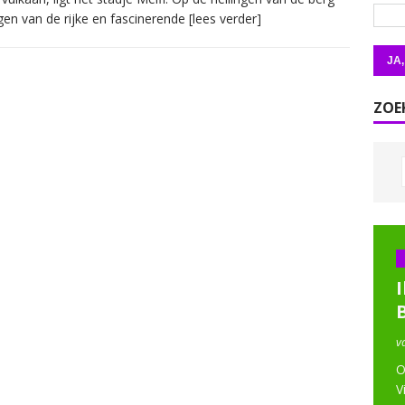
igen van de rijke en fascinerende
[lees verder]
ZOE
I
v
O
V