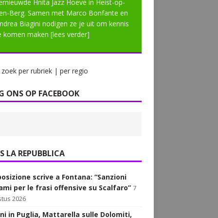
ernieuwde Hnita Jazz Hoeve in Heist-op-
en-Berg. Samen met Marco Bonfante en
ndrea Biagini nodigen ze je uit om kennis
e komen maken
[lees verder]
zoek per rubriek | per regio
G ONS OP FACEBOOK
LA REPUBBLICA
posizione scrive a Fontana: “Sanzioni
ami per le frasi offensive su Scalfaro”
7
tus 2026
i in Puglia, Mattarella sulle Dolomiti,