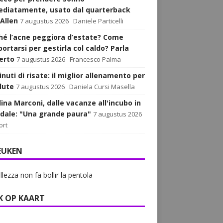
diatamente, usato dal quarterback
 Allen
7 augustus 2026
Daniele Particelli
hé l’acne peggiora d’estate? Come
ortarsi per gestirla col caldo? Parla
perto
7 augustus 2026
Francesco Palma
nuti di risate: il miglior allenamento per
lute
7 augustus 2026
Daniela Cursi Masella
lina Marconi, dalle vacanze all'incubo in
dale: "Una grande paura"
7 augustus 2026
ort
EUKEN
llezza non fa bollir la pentola
K OP KAART