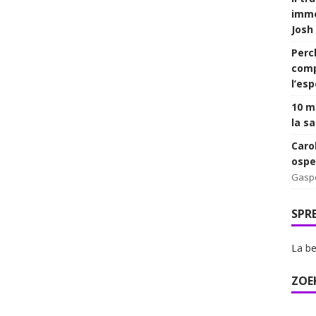
imme
Josh
Perc
comp
l’es
10 mi
la sa
Caro
ospe
Gasp
SPR
La be
ZOE