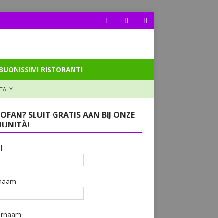
BUONISSIMI RISTORANTI
ITALY
LOFAN? SLUIT GRATIS AAN BIJ ONZE
UNITÀ!
l
naam
ernaam