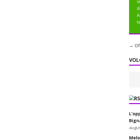
v
d
A
t
→ Of 
VOL
L’op
Bign
augus
Melon