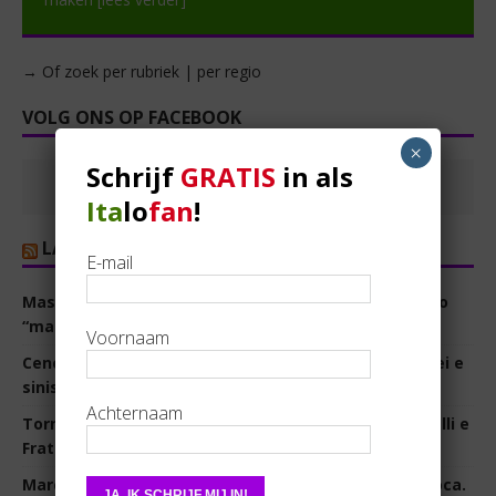
→ Of zoek per rubriek | per regio
VOLG ONS OP FACEBOOK
×
Schrijf
GRATIS
in als
Ita
lo
fan
!
LA REPUBBLICA
E-mail
Massimiliano Cencelli è morto, fu il padre del famoso
“manuale” di spartizioni politiche
9 augustus 2026
Voornaam
Cencelli, l’artigiano del potere Dc sospeso tra dorotei e
sinistra
9 augustus 2026
Achternaam
Torna la festa nazionale di Avs: Schlein, Conte, Bonelli e
Fratoianni di nuovo sullo stesso palco
9 augustus 2026
Marcinelle nelle interrogazioni parlamentari dell’epoca.