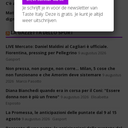
C’è anche il padre di Enrico Berlinguer
9 augustus 2026
Je schrijft je in voor de newsletter van
Mattarella e la crisi migranti: “Sia rispettata la loro
Taste Italy. Deze is gratis. Je kunt je altijd
dignità”. Roma-Madrid, lite continua
8 augustus 2026
weer uitschrijven.
LA GAZZETTA DELLO SPORT
LIVE Mercato: Daniel Maldini al Cagliari è ufficiale.
Fiorentina, pressing per Pellegrino
9 augustus 2026
Gasport
Non pressa, non punge, non corre... Milan, 5 cose che
non funzionano e che Amorim deve sistemare
9 augustus
2026
Marco Pasotto
Diana Bianchedi quando era in corsa per il Coni: "Essere
donna non è più un freno"
9 augustus 2026
Elisabetta
Esposito
La Promessa, le anticipazioni delle puntate dal 9 al 15
agosto
9 augustus 2026
Gasport