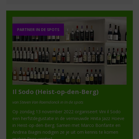
PARTNER IN DE SPOTS
Il Sodo (Heist-op-den-Berg)
van Steven Van Raemdonck in In de spots
Op zondag 13 november 2022 organiseert Vini il Sodo
een herfstdegustatie in de vernieuwde Hnita Jazz Hoeve
in Heist-op-den-Berg. Samen met Marco Bonfante en
Andrea Biagini nodigen ze je uit om kennis te komen
maken
[lees verder]