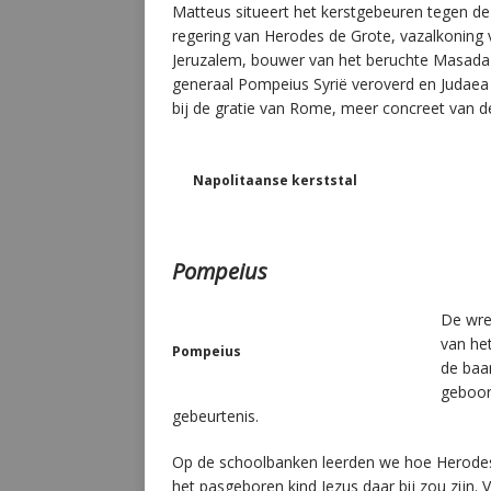
Matteus situeert het kerstgebeuren tegen de 
regering van Herodes de Grote, vazalkoning
Jeruzalem, bouwer van het beruchte Masada 
generaal Pompeius Syrië veroverd en Judaea
bij de gratie van Rome, meer concreet van 
Napolitaanse kerststal
Pompeius
De wree
van het
Pompeius
de baar
geboor
gebeurtenis.
Op de schoolbanken leerden we hoe Herodes
het pasgeboren kind Jezus daar bij zou zijn. 