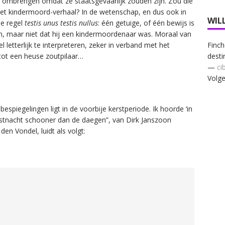
ombrengen omdat ze staatsgevaarlijk zouden zijn. Zou die
 het kindermoord-verhaal? In de wetenschap, en dus ook in
WIL
de regel
testis unus testis nullus
: één getuige, of één bewijs is
n, maar niet dat hij een kindermoordenaar was. Moraal van
Finch
bel letterlijk te interpreteren, zeker in verband met het
desti
 tot een heuse zoutpilaar…
—
ci
Volge
espiegelingen ligt in de voorbije kerstperiode. Ik hoorde ‘in
rstnacht schooner dan de daegen”, van Dirk Janszoon
den Vondel, luidt als volgt: