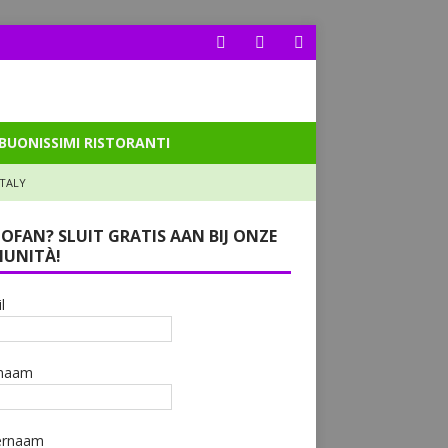
BUONISSIMI RISTORANTI
ITALY
LOFAN? SLUIT GRATIS AAN BIJ ONZE
UNITÀ!
l
naam
ernaam