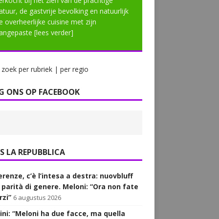
erkocht bij het zien van de prachtige
atuur, de gastvrije bevolking en natuurlijk
e overheerlijke cuisine met zijn
angepaste
[lees verder]
zoek per rubriek | per regio
G ONS OP FACEBOOK
LA REPUBBLICA
renze, c’è l’intesa a destra: nuovbluff
a parità di genere. Meloni: “Ora non fate
rzi”
6 augustus 2026
ini: “Meloni ha due facce, ma quella