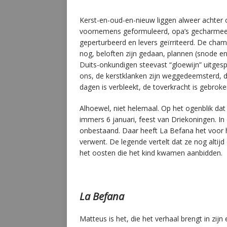
Kerst-en-oud-en-nieuw liggen alweer achter
voornemens geformuleerd, opa’s gecharmeerd
geperturbeerd en levers geïrriteerd. De ch
nog, beloften zijn gedaan, plannen (snode 
Duits-onkundigen steevast “gloewijn” uitgespr
ons, de kerstklanken zijn weggedeemsterd, de
dagen is verbleekt, de toverkracht is gebrok
Alhoewel, niet helemaal. Op het ogenblik dat 
immers 6 januari, feest van Driekoningen. In
onbestaand. Daar heeft La Befana het voor 
verwent. De legende vertelt dat ze nog altijd
het oosten die het kind kwamen aanbidden.
La Befana
Matteus is het, die het verhaal brengt in zijn