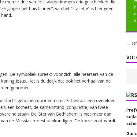
v
te men er drie van. Het waren immers drie geschenken die
n
e gingen het huis binnen”: van het “stalletje” is hier geen
d
 hand.
a
→ Of 
VOL
en. De symboliek spreekt voor zich: alle heersers van de
ning Jezus. Het is duidelijk dat ook het verhaal van de
worden genomen.
ektocht geholpen door een ster. Er bestaat een overvloed
aren: een komeet, de samenstand (conjunctie) van twee
Prefe
 overeind staan. De ‘Ster van Bethlehem’ is niet meer dan
sull
 van de Messias moest aankondigen. De korrel zout wordt
sche
Gucc