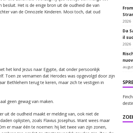
 besluit. Het is de enige bron uit de oudheid die van
From 
hter van de Onnozele Kinderen. Mooi toch, dat oud
Stra
2026
Da Sa
il su
2026
Risc
nuov
augus
et het kind Jezus naar Egypte, dat onder persoonlijk
elf. Toen ze vernamen dat Herodes was opgevolgd door zijn
SPR
naar Bethlehem terug te keren, maar zich te vestigen in
Finch
emaal geen gewag van maken.
desti
er uit de oudheid maakt er melding van, ook niet de
ZOE
sdaden oplijsten, zoals Flavius Josephus. Want wees maar
 Om er maar één te noemen: hij liet twee van zijn zonen,