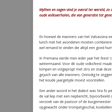
Mythen en sagen vind je overal ter wereld, zo
oude volksverhalen, die van generatie tot gener
En hoewel de inwoners van het Valsassina e
lunch met het avondeten moeten combineren, 
wel iemand te vinden die altijd een goed hu
In Premana vierde men ieder jaar het feest ‘c
wintermaand. Voor dit oude volksfeest maakt
lompen en volgepropt met stro en stak deze 
gejuich van alle inwoners. Onnodig te zeggen
het koude jaargetijde moest voorstellen.
Een ander woord in het dialect was ‘tira fo
de val liep met een nepbericht, bijvoorbeel
verzoek van de pastoor of de burgemeester 
opgewacht onder trompetgeschal, koebellen 