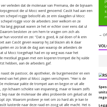
p
n ver verleden dat de molenaar van Premana, die de bijnaam
o
 dorpsgenoot die ul Mocc werd genoemd. Casòt had aan een
I
 een schepel rogge beloofd als ze erin slaagden ul Mocc
m
en schepel rogge voor de arbeiders zeer welkom en ze
Na lang gepraat waren ze het er echter over eens dat ul
n. Daarom besloten ze om hem te vragen om zich als
→ Of 
r hun voorstel en zei: “Dat is goed, ik zal doen of ik erin
et aan Casòt geven waarop hij zal blazen als ik daar
VOL
te spelen en zo brak de dag aan waarop de arbeiders de
at ul Mocc toegehapt had en op weg was naar het
de mestkuil gegaan met een koperen trompet die hij vulde
st hebben, aan de arbeiders gaf.
, naast de pastoor, de apotheker, de burgemeester en een
ind van het plein ul Mocc zagen verschijnen. “Hier is de
 De molenaar pakte de trompet aan en begon er uit alle
Spese
, zijn lichaam schokte van inspanning, maar er kwam zelfs
unita
c liep naar de molenaar die alles probeerde om geluid uit de
rego
topt zijn. Waarom probeer je niet om zo hard als je kan te
sòt luisterde naar deze raad en zoog uit alle macht. Het is
Legg