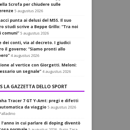
ella Scrofa per chiudere sulle
erenze
5 augustus 2026
cci punta ai delusi del M5S. Il suo
o studi scrive a Beppe Grillo: “Tra noi
i comuni”
5 augustus 2026
 dei conti, via al decreto. I giudici
o il governo: “Siamo pronti allo
pero”
4 augustus 2026
ione al vertice con Giorgetti. Meloni:
essario un segnale”
4 augustus 2026
LA GAZZETTA DELLO SPORT
ha Tracer 7 GT Y-Amt: pregi e difetti
'automatica da viaggio
5 augustus 2026
Palladino
 l'anno in cui parlare di doping diventò
cosa normale
5 augustus 2026
Furio Zara