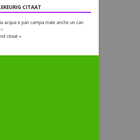
LEKEURIG CITAAT
la acqua e pan campa male anche un can
bo
nd citaat »