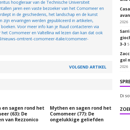
ritus hoogleraar van de Technische Universiteit
tientallen jaren een vaste bezoeker van het Comomeer en
Casa
 verdiept in de geschiedenis, het landschap en de kunst
avan
an zijn ervaringen werden gepubliceerd in artikelen,
2026
jf boeken. Voor meer info kan je Ruud contacteren via
Sarr
r het Comomeer en Valtellina wil lezen dan kan dat ook
gioch
.nl/nieuws-omtrent-comomeer-italie/comomeer-
3-3
5
Zacc
gol 
2026
VOLGEND ARTIKEL
SPR
Di so
 en sagen rond het
Mythen en sagen rond het
ZOE
er (63): De
Comomeer (77): De
en van Rezzonico
ongelukkige geliefden