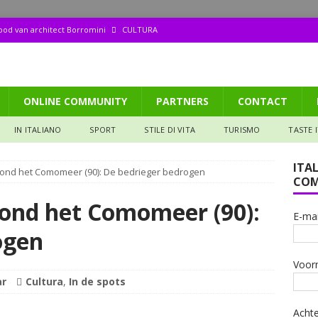
dood van architect Borromini
CULTURA
ppetito (158): Tagliata di manzo
GASTRONOMIA
aliana: Pizza met een biertje?
GASTRONOMIA
ONLINE COMMUNITY
PARTNERS
CONTACT
de ruïne die mijn hart veroverde
IN DE SPOTS
 het Valtellina (106): De Donna selvatica en de Steen van vruchtbaarheid
IN ITALIANO
SPORT
STILE DI VITA
TURISMO
TASTE 
ITA
ond het Comomeer (90): De bedrieger bedrogen
COM
ond het Comomeer (90):
E-mai
ogen
Voor
ar
Cultura
,
In de spots
Acht