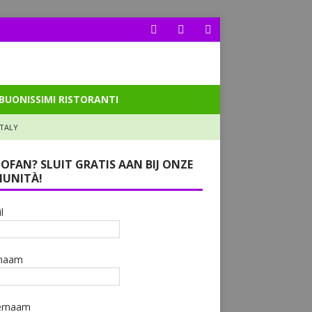
BUONISSIMI RISTORANTI
ITALY
LOFAN? SLUIT GRATIS AAN BIJ ONZE
UNITÀ!
l
naam
ernaam