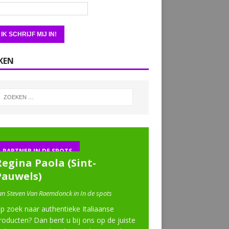
KEN
PARTNER IN DE SPOTS
Regina Paola (Sint-
Pauwels)
an Steven Van Raemdonck in In de spots
p zoek naar authentieke Italiaanse
roducten? Dan bent u bij ons op de juiste