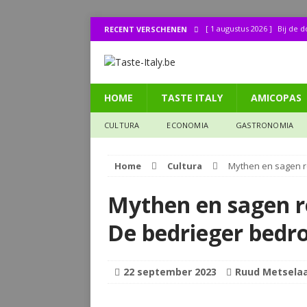
[ 1 augustus 2026 ]
Bij de 
RECENT VERSCHENEN
[ 31 juli 2026 ]
Buonissimo a
[ 31 juli 2026 ]
La cucina it
HOME
TASTE ITALY
AMICOPAS
[ 30 juli 2026 ]
Lombo (11): 
[ 27 juli 2026 ]
Legendes uit
CULTURA
ECONOMIA
GASTRONOMIA
CULTURA
Home
Cultura
Mythen en sagen r
Mythen en sagen r
De bedrieger bedr
22 september 2023
Ruud Metsela