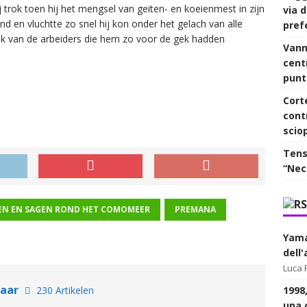
hij trok toen hij het mengsel van geiten- en koeienmest in zijn
via d
 en vluchtte zo snel hij kon onder het gelach van alle
pref
ijk van de arbeiders die hem zo voor de gek hadden
Vanna
centr
punt
Corte
contr
scio
Tens
“Nec
N EN SAGEN ROND HET COMOMEER
PREMANA
Yama
dell
Luca 
laar
1998,
230 Artikelen
una 