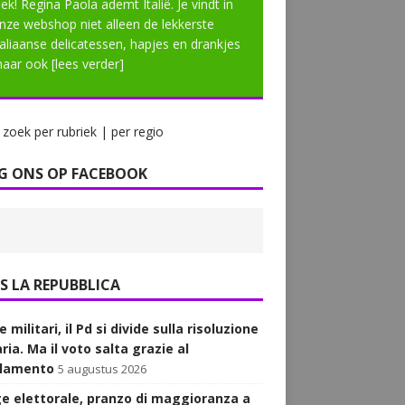
lek! Regina Paola ademt Italië. Je vindt in
nze webshop niet alleen de lekkerste
taliaanse delicatessen, hapjes en drankjes
aar ook
[lees verder]
zoek per rubriek | per regio
G ONS OP FACEBOOK
LA REPUBBLICA
 militari, il Pd si divide sulla risoluzione
ria. Ma il voto salta grazie al
lamento
5 augustus 2026
e elettorale, pranzo di maggioranza a