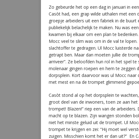
Zo gebeurde het op een dag in januari in ee
Casòt had, een grap wilde uithalen met een
groepje arbeiders uit een fabriek in de buurt
publiekelijk belachelijk te maken. Nu was e
kwamen bij elkaar om een plan te bedenken. 
Mocc veel te slim was om in de val te lope
slachtoffer te gedragen. Ul Mocc luisterde naa
getrapt ben. Maar dan moeten jullie de tromp
arriveer”. Ze beloofden hun rol in het spel 
molenaar gingen roepen en hem te zeggen d
dorpsplein. Kort daarvoor was ul Mocc naar 
met mest en na de trompet glimmend gepoet
Casòt stond al op het dorpsplein te wachten
groot deel van de inwoners, toen ze aan het e
trompet! Blazen!” riep een van de arbeiders.
macht op te blazen. Zijn wangen stonden bol
niet het minste geluid uit de trompet. Ul Moc
trompet te krijgen en zei: “Hij moet wel vers
zuigen. Misschien komt het er dan uit?” En Ca