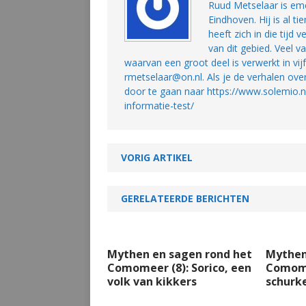
Ruud Metselaar is eme
Eindhoven. Hij is al 
heeft zich in die tijd
van dit gebied. Veel v
waarvan een groot deel is verwerkt in vi
rmetselaar@on.nl. Als je de verhalen ove
door te gaan naar https://www.solemio
informatie-test/
VORIG ARTIKEL
GERELATEERDE BERICHTEN
Mythen en sagen rond het
Mythen
Comomeer (8): Sorico, een
Comome
volk van kikkers
schurk