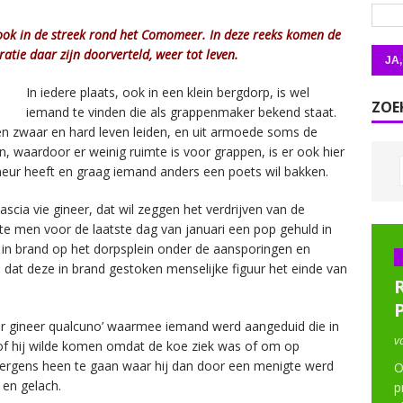
 ook in de streek rond het Comomeer. In deze reeks komen de
atie daar zijn doorverteld, weer tot leven.
In iedere plaats, ook in een klein bergdorp, is wel
ZOE
iemand te vinden die als grappenmaker bekend staat.
en zwaar en hard leven leiden, en uit armoede soms de
waardoor er weinig ruimte is voor grappen, is er ook hier
meur heeft en graag iemand anders een poets wil bakken.
ascia vie gineer, dat wil zeggen het verdrijven van de
e men voor de laatste dag van januari een pop gehuld in
in brand op het dorpsplein onder de aansporingen en
 dat deze in brand gestoken menselijke figuur het einde van
 per gineer qualcuno’ waarmee iemand werd aangeduid die in
v
d of hij wilde komen omdat de koe ziek was of om op
ergens heen te gaan waar hij dan door een menigte werd
O
en gelach.
p