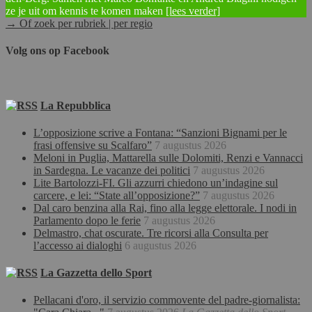
ze je uit om kennis te komen maken
[lees verder]
→ Of zoek per rubriek | per regio
Volg ons op Facebook
La Repubblica
L’opposizione scrive a Fontana: “Sanzioni Bignami per le
frasi offensive su Scalfaro”
7 augustus 2026
Meloni in Puglia, Mattarella sulle Dolomiti, Renzi e Vannacci
in Sardegna. Le vacanze dei politici
7 augustus 2026
Lite Bartolozzi-FI. Gli azzurri chiedono un’indagine sul
carcere, e lei: “State all’opposizione?”
7 augustus 2026
Dal caro benzina alla Rai, fino alla legge elettorale. I nodi in
Parlamento dopo le ferie
7 augustus 2026
Delmastro, chat oscurate. Tre ricorsi alla Consulta per
l’accesso ai dialoghi
6 augustus 2026
La Gazzetta dello Sport
Pellacani d'oro, il servizio commovente del padre-giornalista: