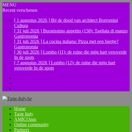
MENU
Recent verschenen
[ 1 augustus 2026 ]
Bij de dood van architect Borromini
Cultura
[ 31 juli 2026 ]
Buonissimo appetito (158): Tagliata di manzo
Gastronomia
[ 31 juli 2026 ]
La cucina italiana: Pizza met een biertje?
Gastronomia
[ 30 juli 2026 ]
Lombo (11): de ruïne die mijn hart veroverde
In de spots
[ 7 augustus 2026 ]
Lombo (12): de ruïne die mijn hart
veroverde
In de spots
Facebook
Instagram
YouTube
Home
Taste Italy
AMICOpas
Online community
Partners