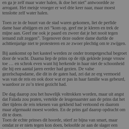
en ga je zelf maar water halen, ik doe het niet” antwoordde ze
arrogant. Het meisje vroeger er wel drie keer naar, maar moest
tenslotte zelf water halen.
Toen ze in de buurt van de stad waren gekomen, liet de perfide
dame haar afstijgen en zei “kom op, geef me je kleren en trek de
mijne aan. Geef me ook je paard en zweer dat je het nooit tegen
iemand zult zeggen”. Tegenover deze oudere dame durfde de
achttienjarige niet te protesteren en ze zwoer plechtig om te zwijgen.
Bij aankomst op het kasteel werden ze onder trompetgeschal begroet
door de wacht. Daarna liep de prins op de rijk geklede jonge vrouw
toe … en schrok even want hij herkende in haar niet de schoonheid
die hij een aantal jaren eerder had gezien. De valse
gezelschapsdame, die dit in de gaten had, zei dat ze erg vermoeid
was van de reis en ook door wat er pas in haar familie was gebeurd,
waardoor ze zo’n triest gezicht had.
De dag daarop zou het huwelijk voltrokken worden, maar uit angst
dat Falada zou praten, vertelde de leugenaarster aan de prins dat het
dier tijdens de reis tekenen van gekheid had vertoond en daarom
maar afgemaakt moest worden. En de prins gaf daarop opdracht om
dit te doen.
Toen de echte prinses dit hoorde, stierf ze bijna van smart, maar
omdat ze er niets tegen kon doen, beloofde ze aan de slager een