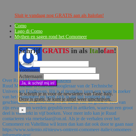
Sluit je vandaag nog GRATIS aan als Italofan!
Como
Lago di Como
Mythen en sagen rond het Comomeer
Schrijf
GRATIS
in als
Ita
lo
fan
!
E-mail
Voornaam
Achternaam
Over Ruud Metselaar
230 Artikelen
Ruud Metselaar is emeritus hoogleraar van de Technische
Universiteit Eindhoven. Hij is al tientallen jaren een vaste bezoeker
Je schrijft je in voor de newsletter van Taste Italy.
van het Comomeer en heeft zich in die tijd verdiept in de
Deze is gratis. Je kunt je altijd weer uitschrijven.
geschiedenis, het landschap en de kunst van dit gebied. Veel van
zijn ervaringen werden gepubliceerd in artikelen, waarvan een groot
×
deel is verwerkt in vijf boeken. Voor meer info kan je Ruud
contacteren via rmetselaar@on.nl. Als je de verhalen over het
Comomeer en Valtellina wil lezen dan kan dat ook door te gaan naar
https://www.solemio.nl/nieuws-omtrent-comomeer-italie/comomeer-
informatie-test/