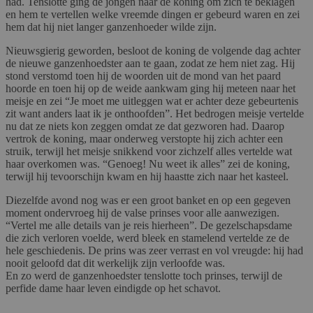
had. Tenslotte ging de jongen naar de koning om zich te beklagen
en hem te vertellen welke vreemde dingen er gebeurd waren en zei
hem dat hij niet langer ganzenhoeder wilde zijn.
Nieuwsgierig geworden, besloot de koning de volgende dag achter
de nieuwe ganzenhoedster aan te gaan, zodat ze hem niet zag. Hij
stond verstomd toen hij de woorden uit de mond van het paard
hoorde en toen hij op de weide aankwam ging hij meteen naar het
meisje en zei “Je moet me uitleggen wat er achter deze gebeurtenis
zit want anders laat ik je onthoofden”. Het bedrogen meisje vertelde
nu dat ze niets kon zeggen omdat ze dat gezworen had. Daarop
vertrok de koning, maar onderweg verstopte hij zich achter een
struik, terwijl het meisje snikkend voor zichzelf alles vertelde wat
haar overkomen was. “Genoeg! Nu weet ik alles” zei de koning,
terwijl hij tevoorschijn kwam en hij haastte zich naar het kasteel.
Diezelfde avond nog was er een groot banket en op een gegeven
moment ondervroeg hij de valse prinses voor alle aanwezigen.
“Vertel me alle details van je reis hierheen”. De gezelschapsdame
die zich verloren voelde, werd bleek en stamelend vertelde ze de
hele geschiedenis. De prins was zeer verrast en vol vreugde: hij had
nooit geloofd dat dit werkelijk zijn verloofde was.
En zo werd de ganzenhoedster tenslotte toch prinses, terwijl de
perfide dame haar leven eindigde op het schavot.