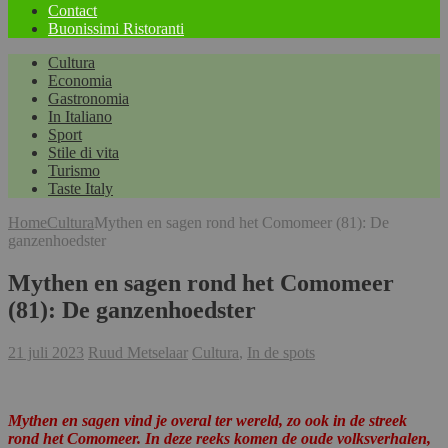
Contact
Buonissimi Ristoranti
Cultura
Economia
Gastronomia
In Italiano
Sport
Stile di vita
Turismo
Taste Italy
Home
Cultura
Mythen en sagen rond het Comomeer (81): De
ganzenhoedster
Mythen en sagen rond het Comomeer
(81): De ganzenhoedster
21 juli 2023
Ruud Metselaar
Cultura
,
In de spots
Mythen en sagen vind je overal ter wereld, zo ook in de streek
rond het Comomeer. In deze reeks komen de oude volksverhalen,