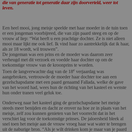
die van generatie tot generatie daar zijn doorverteld, weer tot
leven.
Een heel mooi, jong meisje speelde met haar moeder in de tuin toen
er een jongeman voorbijreed, die van zijn paard steeg en op de
vrouw af liep: “Wat heeft u een prachtige dochter. Ze is niet alleen
mooi maar lijkt me ook lief. Ik vind haar zo aantrekkelijk dat ik haar,
als ze 18 wordt, wil trouwen”.
De jongeman was een prins en de moeder was daarom zeer
verheugd met dit verzoek en voedde haar dochter op om de
toekomstige vrouw van de kroonprins te worden.
e
Toen de langverwachte dag van de 18
verjaardag was
aangebroken, vertrouwde de moeder haar dochter toe aan een
gezelschapsdame met een paard genaamd Fallada, welke de gave
van het woord had, wees hun de richting van het kasteel en wenste
hun onder tranen veel geluk toe.
Onderweg naar het kasteel ging de gezelschapsdame het meisje
steeds meer benijden en dacht ze erover na hoe ze in plaats van het
meisje, zelf zou kunnen genieten van het voorrecht dat in het
verschiet lag voor de toekomstige prinses. De jaloersheid bleek al
snel toen het meisje aan de vrouw vroeg haar wat water te brengen
uit de naburige bron. “Als je wilt drinken kom je maar van je paard