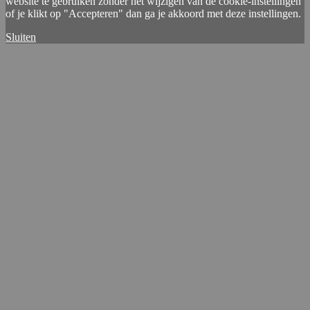
website te gebruiken zonder het wijzigen van de cookie-instellingen
of je klikt op "Accepteren" dan ga je akkoord met deze instellingen.
Sluiten