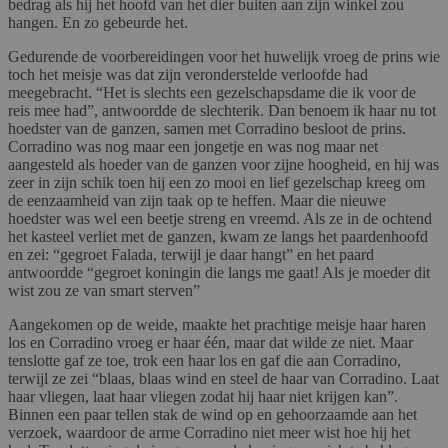
bedrag als hij het hoofd van het dier buiten aan zijn winkel zou
hangen. En zo gebeurde het.
Gedurende de voorbereidingen voor het huwelijk vroeg de prins wie
toch het meisje was dat zijn veronderstelde verloofde had
meegebracht. “Het is slechts een gezelschapsdame die ik voor de
reis mee had”, antwoordde de slechterik. Dan benoem ik haar nu tot
hoedster van de ganzen, samen met Corradino besloot de prins.
Corradino was nog maar een jongetje en was nog maar net
aangesteld als hoeder van de ganzen voor zijne hoogheid, en hij was
zeer in zijn schik toen hij een zo mooi en lief gezelschap kreeg om
de eenzaamheid van zijn taak op te heffen. Maar die nieuwe
hoedster was wel een beetje streng en vreemd. Als ze in de ochtend
het kasteel verliet met de ganzen, kwam ze langs het paardenhoofd
en zei: “gegroet Falada, terwijl je daar hangt” en het paard
antwoordde “gegroet koningin die langs me gaat! Als je moeder dit
wist zou ze van smart sterven”
Aangekomen op de weide, maakte het prachtige meisje haar haren
los en Corradino vroeg er haar één, maar dat wilde ze niet. Maar
tenslotte gaf ze toe, trok een haar los en gaf die aan Corradino,
terwijl ze zei “blaas, blaas wind en steel de haar van Corradino. Laat
haar vliegen, laat haar vliegen zodat hij haar niet krijgen kan”.
Binnen een paar tellen stak de wind op en gehoorzaamde aan het
verzoek, waardoor de arme Corradino niet meer wist hoe hij het