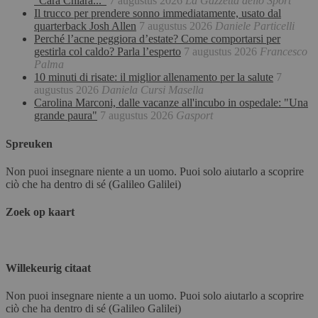
"Cara Chiara..."
7 augustus 2026
La Gazzetta dello Sport
Il trucco per prendere sonno immediatamente, usato dal
quarterback Josh Allen
7 augustus 2026
Daniele Particelli
Perché l’acne peggiora d’estate? Come comportarsi per
gestirla col caldo? Parla l’esperto
7 augustus 2026
Francesco
Palma
10 minuti di risate: il miglior allenamento per la salute
7
augustus 2026
Daniela Cursi Masella
Carolina Marconi, dalle vacanze all'incubo in ospedale: "Una
grande paura"
7 augustus 2026
Gasport
Spreuken
Non puoi insegnare niente a un uomo. Puoi solo aiutarlo a scoprire
ciò che ha dentro di sé (Galileo Galilei)
Zoek op kaart
Willekeurig citaat
Non puoi insegnare niente a un uomo. Puoi solo aiutarlo a scoprire
ciò che ha dentro di sé (Galileo Galilei)