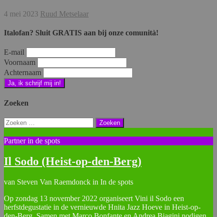
4 mei 2023
Ruud Metselaar
Italofan? Sluit GRATIS aan bij onze comunità!
E-mail
Voornaam
Achternaam
Zoeken
Zoeken
naar:
Partner in de spots
Il Sodo (Heist-op-den-Berg)
van Steven Van Raemdonck in In de spots
Op zondag 13 november 2022 organiseert Vini il Sodo een
herfstdegustatie in de vernieuwde Hnita Jazz Hoeve in Heist-op-
den-Berg. Samen met Marco Bonfante en Andrea Biagini nodigen