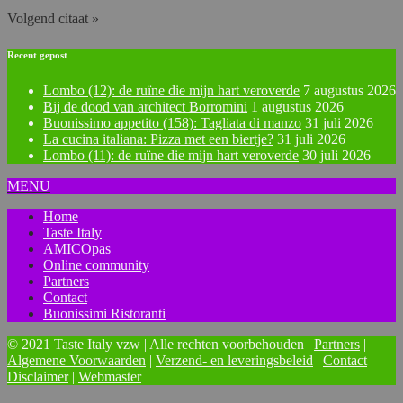
Volgend citaat »
Recent gepost
Lombo (12): de ruïne die mijn hart veroverde
7 augustus 2026
Bij de dood van architect Borromini
1 augustus 2026
Buonissimo appetito (158): Tagliata di manzo
31 juli 2026
La cucina italiana: Pizza met een biertje?
31 juli 2026
Lombo (11): de ruïne die mijn hart veroverde
30 juli 2026
MENU
Home
Taste Italy
AMICOpas
Online community
Partners
Contact
Buonissimi Ristoranti
© 2021 Taste Italy vzw | Alle rechten voorbehouden |
Partners
|
Algemene Voorwaarden
|
Verzend- en leveringsbeleid
|
Contact
|
Disclaimer
|
Webmaster