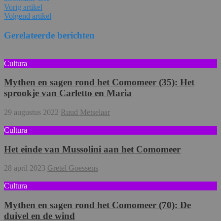
Vorig artikel
Volgend artikel
Gerelateerde berichten
Cultura
Mythen en sagen rond het Comomeer (35): Het
sprookje van Carletto en Maria
29 augustus 2022
Ruud Metselaar
Cultura
Het einde van Mussolini aan het Comomeer
28 april 2023
Gretel Goessens
Cultura
Mythen en sagen rond het Comomeer (70): De
duivel en de wind