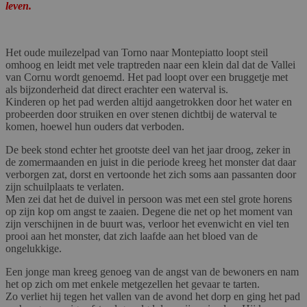
leven.
Het oude muilezelpad van Torno naar Montepiatto loopt steil
omhoog en leidt met vele traptreden naar een klein dal dat de Vallei
van Cornu wordt genoemd. Het pad loopt over een bruggetje met
als bijzonderheid dat direct erachter een waterval is.
Kinderen op het pad werden altijd aangetrokken door het water en
probeerden door struiken en over stenen dichtbij de waterval te
komen, hoewel hun ouders dat verboden.
De beek stond echter het grootste deel van het jaar droog, zeker in
de zomermaanden en juist in die periode kreeg het monster dat daar
verborgen zat, dorst en vertoonde het zich soms aan passanten door
zijn schuilplaats te verlaten.
Men zei dat het de duivel in persoon was met een stel grote horens
op zijn kop om angst te zaaien. Degene die net op het moment van
zijn verschijnen in de buurt was, verloor het evenwicht en viel ten
prooi aan het monster, dat zich laafde aan het bloed van de
ongelukkige.
Een jonge man kreeg genoeg van de angst van de bewoners en nam
het op zich om met enkele metgezellen het gevaar te tarten.
Zo verliet hij tegen het vallen van de avond het dorp en ging het pad