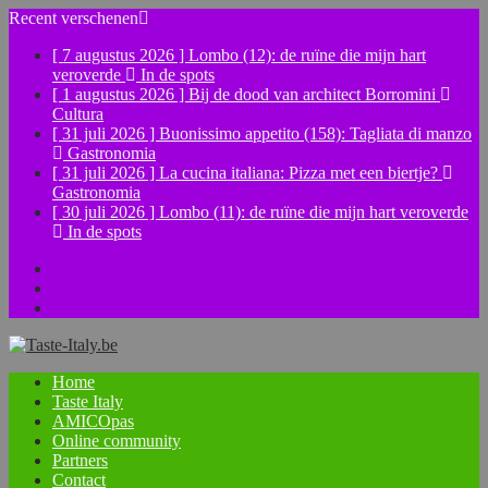
Recent verschenen
[ 7 augustus 2026 ]
Lombo (12): de ruïne die mijn hart
veroverde
In de spots
[ 1 augustus 2026 ]
Bij de dood van architect Borromini
Cultura
[ 31 juli 2026 ]
Buonissimo appetito (158): Tagliata di manzo
Gastronomia
[ 31 juli 2026 ]
La cucina italiana: Pizza met een biertje?
Gastronomia
[ 30 juli 2026 ]
Lombo (11): de ruïne die mijn hart veroverde
In de spots
Facebook
Instagram
YouTube
Home
Taste Italy
AMICOpas
Online community
Partners
Contact