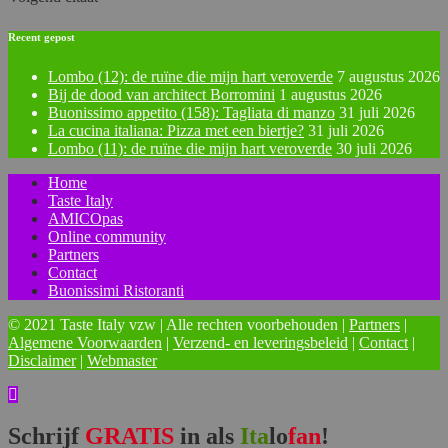
Recent gepost
Lombo (12): de ruïne die mijn hart veroverde
7 augustus 2026
Bij de dood van architect Borromini
1 augustus 2026
Buonissimo appetito (158): Tagliata di manzo
31 juli 2026
La cucina italiana: Pizza met een biertje?
31 juli 2026
Lombo (11): de ruïne die mijn hart veroverde
30 juli 2026
Home
Taste Italy
AMICOpas
Online community
Partners
Contact
Buonissimi Ristoranti
© 2021 Taste Italy vzw | Alle rechten voorbehouden |
Partners
|
Algemene Voorwaarden
|
Verzend- en leveringsbeleid
|
Contact
|
Disclaimer
|
Webmaster
Schrijf
GRATIS
in als
Ita
lo
fan
!