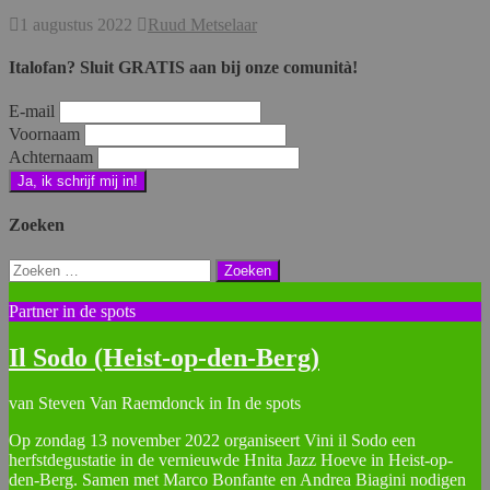
1 augustus 2022
Ruud Metselaar
Italofan? Sluit GRATIS aan bij onze comunità!
E-mail
Voornaam
Achternaam
Zoeken
Zoeken
naar:
Partner in de spots
Il Sodo (Heist-op-den-Berg)
van Steven Van Raemdonck in In de spots
Op zondag 13 november 2022 organiseert Vini il Sodo een
herfstdegustatie in de vernieuwde Hnita Jazz Hoeve in Heist-op-
den-Berg. Samen met Marco Bonfante en Andrea Biagini nodigen