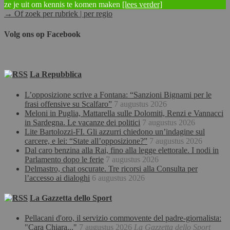
ze je uit om kennis te komen maken
[lees verder]
→ Of zoek per rubriek | per regio
Volg ons op Facebook
La Repubblica
L’opposizione scrive a Fontana: “Sanzioni Bignami per le
frasi offensive su Scalfaro”
7 augustus 2026
Meloni in Puglia, Mattarella sulle Dolomiti, Renzi e Vannacci
in Sardegna. Le vacanze dei politici
7 augustus 2026
Lite Bartolozzi-FI. Gli azzurri chiedono un’indagine sul
carcere, e lei: “State all’opposizione?”
7 augustus 2026
Dal caro benzina alla Rai, fino alla legge elettorale. I nodi in
Parlamento dopo le ferie
7 augustus 2026
Delmastro, chat oscurate. Tre ricorsi alla Consulta per
l’accesso ai dialoghi
6 augustus 2026
La Gazzetta dello Sport
Pellacani d'oro, il servizio commovente del padre-giornalista:
"Cara Chiara..."
7 augustus 2026
La Gazzetta dello Sport