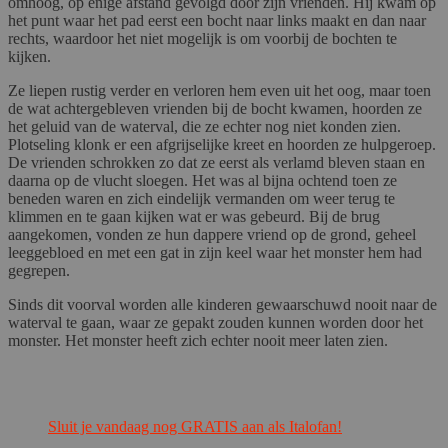
omhoog, op enige afstand gevolgd door zijn vrienden. Hij kwam op
het punt waar het pad eerst een bocht naar links maakt en dan naar
rechts, waardoor het niet mogelijk is om voorbij de bochten te
kijken.
Ze liepen rustig verder en verloren hem even uit het oog, maar toen
de wat achtergebleven vrienden bij de bocht kwamen, hoorden ze
het geluid van de waterval, die ze echter nog niet konden zien.
Plotseling klonk er een afgrijselijke kreet en hoorden ze hulpgeroep.
De vrienden schrokken zo dat ze eerst als verlamd bleven staan en
daarna op de vlucht sloegen. Het was al bijna ochtend toen ze
beneden waren en zich eindelijk vermanden om weer terug te
klimmen en te gaan kijken wat er was gebeurd. Bij de brug
aangekomen, vonden ze hun dappere vriend op de grond, geheel
leeggebloed en met een gat in zijn keel waar het monster hem had
gegrepen.
Sinds dit voorval worden alle kinderen gewaarschuwd nooit naar de
waterval te gaan, waar ze gepakt zouden kunnen worden door het
monster. Het monster heeft zich echter nooit meer laten zien.
Sluit je vandaag nog GRATIS aan als Italofan!