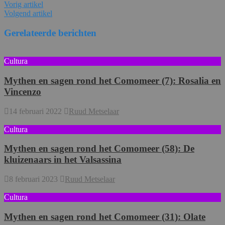
Vorig artikel
Volgend artikel
Gerelateerde berichten
Cultura
Mythen en sagen rond het Comomeer (7): Rosalia en
Vincenzo
14 februari 2022
Ruud Metselaar
Cultura
Mythen en sagen rond het Comomeer (58): De
kluizenaars in het Valsassina
8 februari 2023
Ruud Metselaar
Cultura
Mythen en sagen rond het Comomeer (31): Olate