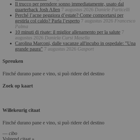
Il trucco per prendere sonno immediatamente, usato dal
quarterback Josh Allen
7 augustus 2026
Daniele Particelli
Perché l’acne peggiora d’estate? Come comportarsi per
gestirla col caldo? Parla l’esperto
7 augustus 2026
Francesco
Palma
10 minuti di risate: il miglior allenamento per la salute
7
augustus 2026
Daniela Cursi Masella
Carolina Marconi, dalle vacanze all'incubo in ospedale: "Una
grande paura"
7 augustus 2026
Gasport
Spreuken
Finché durano pane e vino, si può ridere del destino
Zoek op kaart
Willekeurig citaat
Finché durano pane e vino, si può ridere del destino
—
cibo
Volgend citaat »