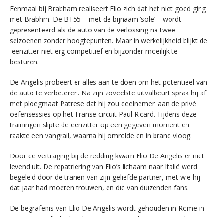
Eenmaal bij Brabham realiseert Elio zich dat het niet goed ging
met Brabhm. De BT55 – met de bijnaam ‘sole’ – wordt
gepresenteerd als de auto van de verlossing na twee
seizoenen zonder hoogtepunten. Maar in werkelijkheid blijkt de
eenzitter niet erg competitief en bijzonder moeilijk te
besturen.
De Angelis probeert er alles aan te doen om het potentieel van
de auto te verbeteren. Na zijn zoveelste uitvalbeurt sprak hij af
met ploegmaat Patrese dat hij zou deelnemen aan de privé
oefensessies op het Franse circuit Paul Ricard. Tijdens deze
trainingen slipte de eenzitter op een gegeven moment en
raakte een vangrail, waarna hij omrolde en in brand vloog.
Door de vertraging bij de redding kwam Elio De Angelis er niet
levend uit. De repatriëring van Elio’s lichaam naar Italië werd
begeleid door de tranen van zijn geliefde partner, met wie hij
dat jaar had moeten trouwen, en die van duizenden fans.
De begrafenis van Elio De Angelis wordt gehouden in Rome in