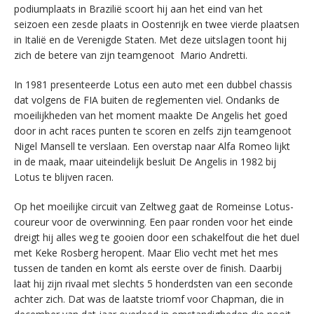
podiumplaats in Brazilië scoort hij aan het eind van het
seizoen een zesde plaats in Oostenrijk en twee vierde plaatsen
in Italië en de Verenigde Staten. Met deze uitslagen toont hij
zich de betere van zijn teamgenoot Mario Andretti.
In 1981 presenteerde Lotus een auto met een dubbel chassis
dat volgens de FIA buiten de reglementen viel. Ondanks de
moeilijkheden van het moment maakte De Angelis het goed
door in acht races punten te scoren en zelfs zijn teamgenoot
Nigel Mansell te verslaan. Een overstap naar Alfa Romeo lijkt
in de maak, maar uiteindelijk besluit De Angelis in 1982 bij
Lotus te blijven racen.
Op het moeilijke circuit van Zeltweg gaat de Romeinse Lotus-
coureur voor de overwinning. Een paar ronden voor het einde
dreigt hij alles weg te gooien door een schakelfout die het duel
met Keke Rosberg heropent. Maar Elio vecht met het mes
tussen de tanden en komt als eerste over de finish. Daarbij
laat hij zijn rivaal met slechts 5 honderdsten van een seconde
achter zich. Dat was de laatste triomf voor Chapman, die in