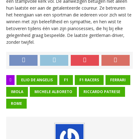
een stampvolle kerk vol. De aanwezigen betuigen niet alleen
hun laatste eer aan de getalenteerde coureur. Ze betreuren
het heengaan van een sportman die iedereen voor zich wist te
winnen met zijn beleefdheid en sympathie, en hen wist te
betoveren tijdens één van zijn pianosessies, die hij bij elke
gelegenheid graag bespeelde. De laatste gentleman-driver,
zonder twijfel.
ELIO DE ANGELIS
F1
F1 RACERS
FERRARI
IMOLA
MICHELE ALBORETO
RICCARDO PATRESE
ROME