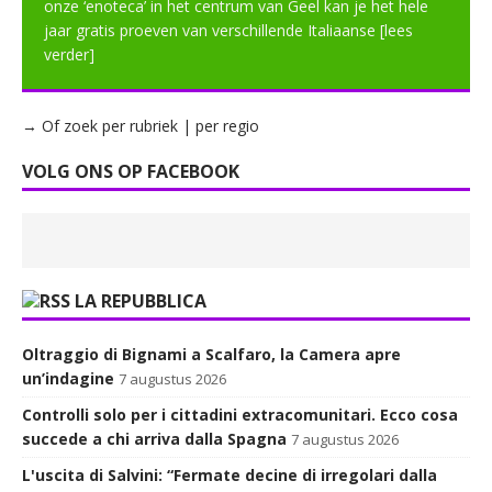
onze ‘enoteca’ in het centrum van Geel kan je het hele
jaar gratis proeven van verschillende Italiaanse
[lees
verder]
→ Of zoek per rubriek | per regio
VOLG ONS OP FACEBOOK
LA REPUBBLICA
Oltraggio di Bignami a Scalfaro, la Camera apre
un’indagine
7 augustus 2026
Controlli solo per i cittadini extracomunitari. Ecco cosa
succede a chi arriva dalla Spagna
7 augustus 2026
L'uscita di Salvini: “Fermate decine di irregolari dalla