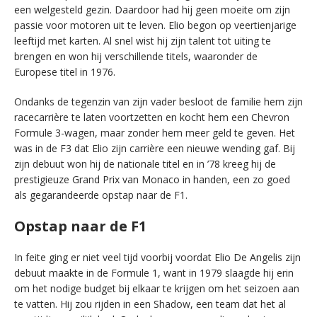
een welgesteld gezin. Daardoor had hij geen moeite om zijn
passie voor motoren uit te leven. Elio begon op veertienjarige
leeftijd met karten. Al snel wist hij zijn talent tot uiting te
brengen en won hij verschillende titels, waaronder de
Europese titel in 1976.
Ondanks de tegenzin van zijn vader besloot de familie hem zijn
racecarrière te laten voortzetten en kocht hem een Chevron
Formule 3-wagen, maar zonder hem meer geld te geven. Het
was in de F3 dat Elio zijn carrière een nieuwe wending gaf. Bij
zijn debuut won hij de nationale titel en in ’78 kreeg hij de
prestigieuze Grand Prix van Monaco in handen, een zo goed
als gegarandeerde opstap naar de F1.
Opstap naar de F1
In feite ging er niet veel tijd voorbij voordat Elio De Angelis zijn
debuut maakte in de Formule 1, want in 1979 slaagde hij erin
om het nodige budget bij elkaar te krijgen om het seizoen aan
te vatten. Hij zou rijden in een Shadow, een team dat het al