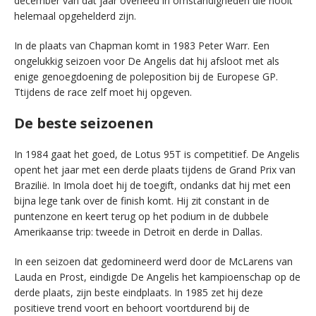
december van dat jaar overleed in omstandigheden die nooit
helemaal opgehelderd zijn.
In de plaats van Chapman komt in 1983 Peter Warr. Een
ongelukkig seizoen voor De Angelis dat hij afsloot met als
enige genoegdoening de poleposition bij de Europese GP.
Ttijdens de race zelf moet hij opgeven.
De beste seizoenen
In 1984 gaat het goed, de Lotus 95T is competitief. De Angelis
opent het jaar met een derde plaats tijdens de Grand Prix van
Brazilië. In Imola doet hij de toegift, ondanks dat hij met een
bijna lege tank over de finish komt. Hij zit constant in de
puntenzone en keert terug op het podium in de dubbele
Amerikaanse trip: tweede in Detroit en derde in Dallas.
In een seizoen dat gedomineerd werd door de McLarens van
Lauda en Prost, eindigde De Angelis het kampioenschap op de
derde plaats, zijn beste eindplaats. In 1985 zet hij deze
positieve trend voort en behoort voortdurend bij de