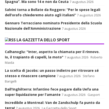
Spagna”. Ma sono 14 e non da Ceuta
7 augustus 2026
Salvini torna a Bollate da Roggero: “Per le spese legali
dell’orafo chiederemo aiuto agli italiani”
7 augustus 2026
Gennaro Terracciano nominato Presidente della Scuola
Nazionale dell'Amministrazione
7 augustus 2026
LA GAZZETTA DELLO SPORT
Calhanoglu: "Inter, aspetto la chiamata per il rinnovo.
Io, il trapianto di capelli, la moto"
7 augustus 2026
Roberto
Maida
La scelta di Jacobs: un passo indietro per ritrovare sé
stesso e rinascere campione
7 augustus 2026
Stefano
Barigelli
Dall'Inghilterra: Infantino fece pagare dalla Uefa una
super liquidazione per l'amante
7 augustus 2026
Gasport
Incredibile a Montreal: Van de Zandschulp fa punto da
terra!
7 augustus 2026
La Gazzetta dello Sport