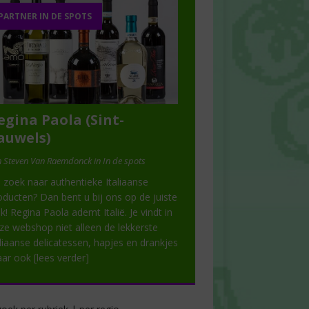
PARTNER IN DE SPOTS
egina Paola (Sint-
auwels)
 Steven Van Raemdonck in In de spots
 zoek naar authentieke Italiaanse
oducten? Dan bent u bij ons op de juiste
ek! Regina Paola ademt Italië. Je vindt in
ze webshop niet alleen de lekkerste
aliaanse delicatessen, hapjes en drankjes
ar ook
[lees verder]