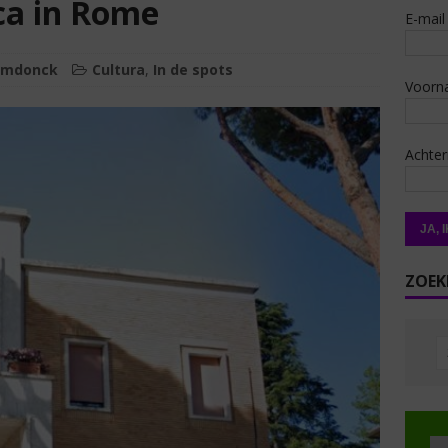
ca in Rome
E-mail
emdonck
Cultura
,
In de spots
Voorn
Achte
ZOEK