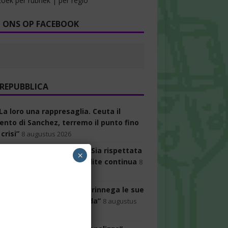
oek per rubriek | per regio
 ONS OP FACEBOOK
 REPUBBLICA
“La loro una rappresaglia. Ceuta il
mento di Sanchez, terremo il punto fino
 crisi”
8 augustus 2026
ella e la crisi migranti: “Sia rispettata
×
o dignità”. Roma-Madrid, lite continua
8
us 2026
: “Lega senza futuro se rinnega le sue
i. Una squadra per la guida”
8 augustus