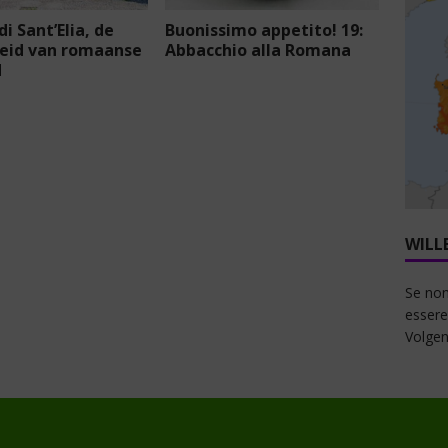
di Sant’Elia, de
Buonissimo appetito! 19:
eid van romaanse
Abbacchio alla Romana
d
WILL
Se non
essere
Volgen