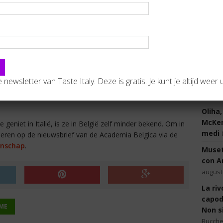
Calder
personen voor zekere periode huisvest. Dat kunnen
Vanna
auteurs, archeologen, kunstenaars, taalkundigen en
august
musici zijn, meer in het bijzonder beloftevolle
studenten op al deze terreinen.
Palaz
nervi
Daarnaast worden regelmatig tentoonstellingen en
2026
concerten georganiseerd. Binnen de beperkte
de newsletter van Taste Italy. Deze is gratis. Je kunt je altijd weer u
budgettaire mogelijkheden wordt steeds gezocht naar
LA
en die bepaalde projecten genegen zijn, behoren tot de
Oliha,
McKenn
eniet in Italië, is ze in België zelf minder bekend. Om in
medi
neren op de nieuwsbrief van de Academia Belgica via de
nschap
.
Muset
con A
august
La ri
capod
ME
Non s
Bucche