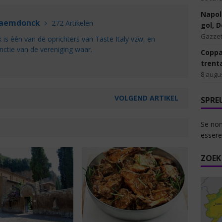
Napoli
Raemdonck
272 Artikelen
gol, 
Gazzet
s één van de oprichters van Taste Italy vzw, en
nctie van de vereniging waar.
Coppa 
trent
8 augu
VOLGEND ARTIKEL
SPRE
Se non
essere
ZOEK