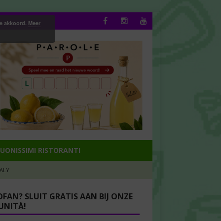
ee akkoord.
Meer
UONISSIMI RISTORANTI
TALY
OFAN? SLUIT GRATIS AAN BIJ ONZE
NITÀ!