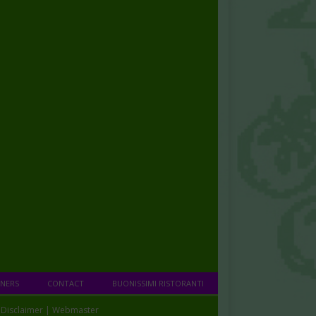
NERS
CONTACT
BUONISSIMI RISTORANTI
|
Disclaimer
|
Webmaster