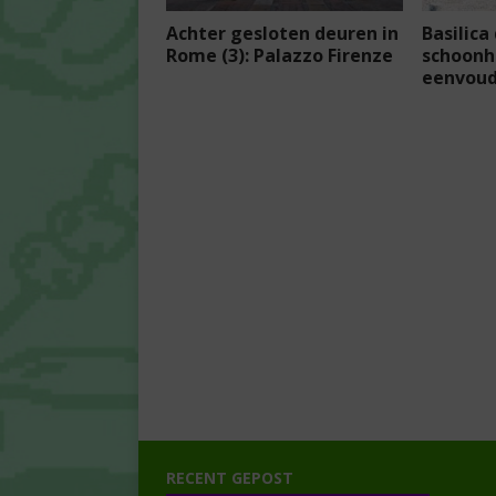
Achter gesloten deuren in
Basilica 
Rome (3): Palazzo Firenze
schoonh
eenvou
RECENT GEPOST