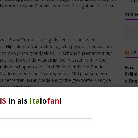
→ Of z
door de Italiaan Cipriani. Jean Hendrickx gaf het interieur
VOLG
 was Franz Cumont, een godsdiensthistoricus en
. Hij leidde tal van archeologische projecten en was de
LA
os op Syrisch grondgebied. Hij schonk bij testament zijn
ica. De bib van de Academia, die intussen ruim 7.000
nalatenschappen van Henri Pirenne en Pierre Bautier.
Foti: 
Academia een concertzaal van ruim 100 plaatsen, een
falli
ppartementen. Naar goede Belgische gewoonte kreeg de
a fine
n te vermijden
Mattar
la lor
IS
in als
Ita
lo
fan
!
august
Doelstelling van de Academia was van bij de aanvang
Romeo
de bevordering van culturele, wetenschappelijke en
origin
artistieke samenwerking tussen Italië en België.
2026
Concreet betekent dit dat de Academia voortdurend