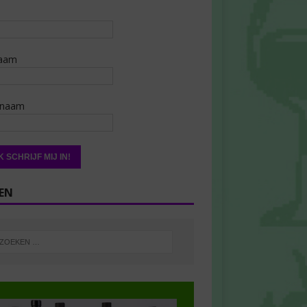
aam
rnaam
EN