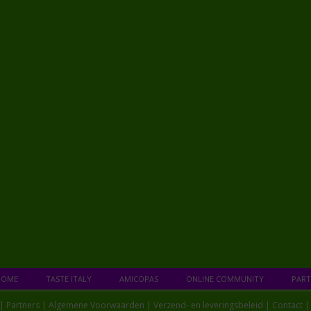
HOME
TASTE ITALY
AMICOPAS
ONLINE COMMUNITY
PART
 |
Partners
|
Algemene Voorwaarden
|
Verzend- en leveringsbeleid
|
Contact