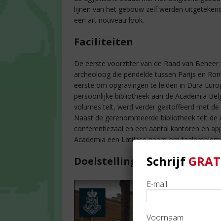
lijnen van het gebouw zelf werden uitgetekend 
een art nouveau-look.
Faciliteiten
De eerste voorzitter van de Raad van Beheer
archeoloog die pendelde tussen Parijs en Rome
eerste om opgravingen te leiden in Dura Europ
persoonlijke bibliotheek aan de Academia Belg
volumes telt, werd verder gestoffeerd met de 
Naast de gerenommeerde bibliotheek telt de 
conferentiezaal en een aantal kantoren en a
Academia een Latijnse naam om taalprobleme
Schrijf
GRAT
Doelstelling
E-mail
Voornaam