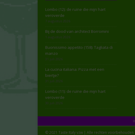
Lombo (12): de ruïne die mijn hart
veroverde
7 augustus 2026
Bij de dood van architect Borromini
1 augustus 2026
Buonissimo appetito (158): Tagliata di
manzo
31 juli 2026
La cucina italiana: Pizza met een
biertje?
31 juli 2026
Lombo (11): de ruïne die mijn hart
veroverde
30 juli 2026
© 2021 Taste Italy vzw | Alle rechten voorbehouden