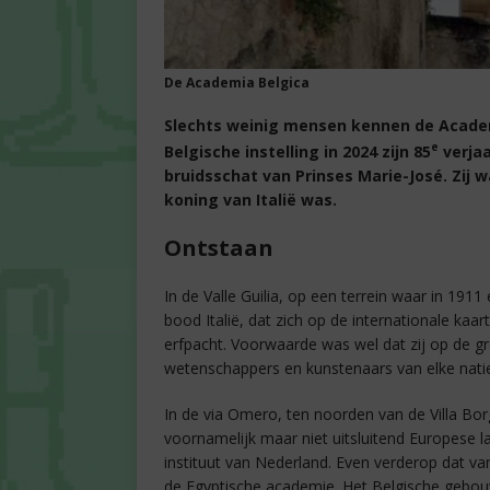
De Academia Belgica
Slechts weinig mensen kennen de Academ
e
Belgische instelling in 2024 zijn 85
verjaa
bruidsschat van Prinses Marie-José. Zij 
koning van Italië was.
Ontstaan
In de Valle Guilia, op een terrein waar in 191
bood Italië, dat zich op de internationale kaar
erfpacht. Voorwaarde was wel dat zij op de 
wetenschappers en kunstenaars van elke natie
In de via Omero, ten noorden van de Villa B
voornamelijk maar niet uitsluitend Europese 
instituut van Nederland. Even verderop dat 
de Egyptische academie. Het Belgische gebouw