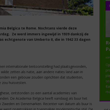
ia Belgica te Rome. Nochtans vierde deze
rdag. Ze werd immers ingewijd in 1939 dankzij de
was echtgenote van Umberto II, die in 1942 33 dagen
R
P
van
Op
1 een internationale tentoonstelling had plaatsgevonden,
pr
t wilde zetten als natie, aan andere naties land aan in
pl
gronden een gebouw zouden oprichten dat studenten,
on
 zou huisvesten.
It
ma
orghese, ontstonden zo een aantal academies van
landen. De Academia Belgica heeft vandaag als buur het
van Zweden en Denemarken. Recenter van datum als buur is
 werd opgetrokken in toenmalige modernistische stijl. De