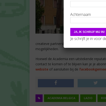
Achternaam
Je schrijft je in voor 
creatieve partnerships. Ook externe mecenass
mogelijkheden.
Hoewel de Academia een uitstekende reputatie g
contact te komen of te blijven kan je je abon
website
of aansluiten bij de
facebookgemee
ACADEMIA BELGICA
LAZIO
RO