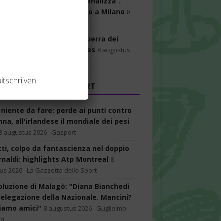
oli: “Il voto ad aprile ci penalizza”.
cci lancia il suo candidato a Milano
8
us 2026
zo Chigi e Moncloa alla guerra dei
. La mediazione di Bruxelles
8 augustus
itschrijven.
 GAZZETTA DELLO SPORT
 niente da fare: perde ai punti contro
a, all'irlandese il mondiale dei pesi
8 augustus 2026
Gasport
ti, colpo da fantascienza nel doppio
rnaldi: highlights Atp Montreal
8
us 2026
La Gazzetta dello Sport
voluzione di Malagò: "Diana Bianchedi
elegazione della Nazionale. Mancini?
iamo amici"
8 augustus 2026
Guglielmo
ri