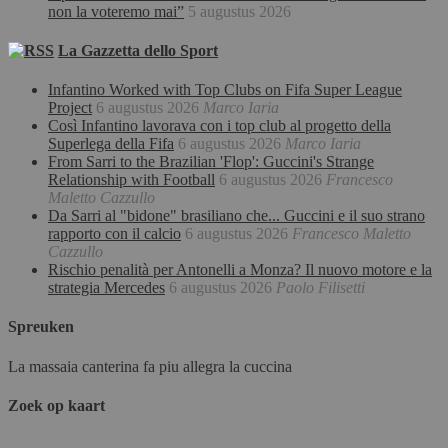
non la voteremo mai”
5 augustus 2026
La Gazzetta dello Sport
Infantino Worked with Top Clubs on Fifa Super League
Project
6 augustus 2026
Marco Iaria
Così Infantino lavorava con i top club al progetto della
Superlega della Fifa
6 augustus 2026
Marco Iaria
From Sarri to the Brazilian 'Flop': Guccini's Strange
Relationship with Football
6 augustus 2026
Francesco
Maletto Cazzullo
Da Sarri al "bidone" brasiliano che... Guccini e il suo strano
rapporto con il calcio
6 augustus 2026
Francesco Maletto
Cazzullo
Rischio penalità per Antonelli a Monza? Il nuovo motore e la
strategia Mercedes
6 augustus 2026
Paolo Filisetti
Spreuken
La massaia canterina fa piu allegra la cuccina
Zoek op kaart