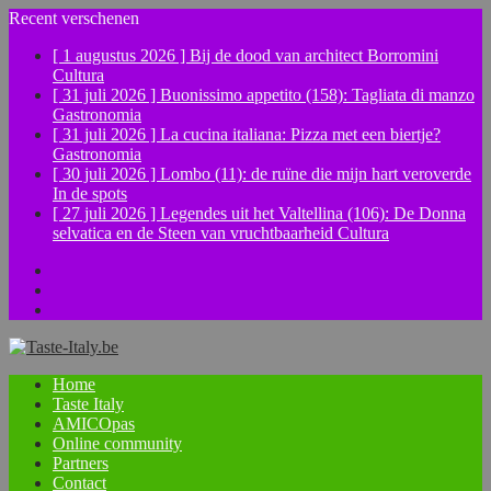
Recent verschenen
[ 1 augustus 2026 ]
Bij de dood van architect Borromini
Cultura
[ 31 juli 2026 ]
Buonissimo appetito (158): Tagliata di manzo
Gastronomia
[ 31 juli 2026 ]
La cucina italiana: Pizza met een biertje?
Gastronomia
[ 30 juli 2026 ]
Lombo (11): de ruïne die mijn hart veroverde
In de spots
[ 27 juli 2026 ]
Legendes uit het Valtellina (106): De Donna
selvatica en de Steen van vruchtbaarheid
Cultura
Facebook
Instagram
YouTube
Home
Taste Italy
AMICOpas
Online community
Partners
Contact