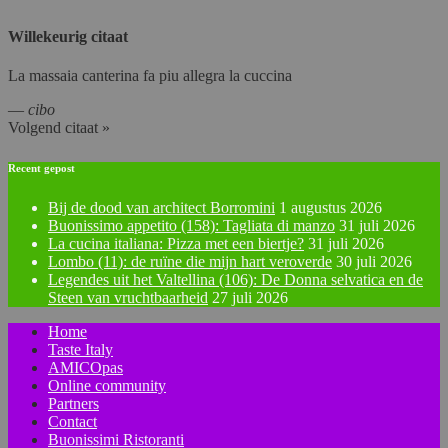
Willekeurig citaat
La massaia canterina fa piu allegra la cuccina
—
cibo
Volgend citaat »
Recent gepost
Bij de dood van architect Borromini
1 augustus 2026
Buonissimo appetito (158): Tagliata di manzo
31 juli 2026
La cucina italiana: Pizza met een biertje?
31 juli 2026
Lombo (11): de ruïne die mijn hart veroverde
30 juli 2026
Legendes uit het Valtellina (106): De Donna selvatica en de
Steen van vruchtbaarheid
27 juli 2026
Home
Taste Italy
AMICOpas
Online community
Partners
Contact
Buonissimi Ristoranti