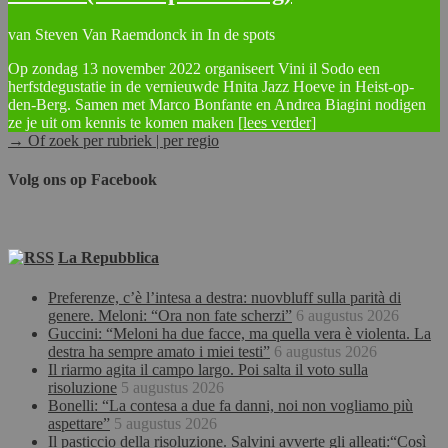
van Steven Van Raemdonck in In de spots
Op zondag 13 november 2022 organiseert Vini il Sodo een
herfstdegustatie in de vernieuwde Hnita Jazz Hoeve in Heist-op-
den-Berg. Samen met Marco Bonfante en Andrea Biagini nodigen
ze je uit om kennis te komen maken
[lees verder]
→ Of zoek per rubriek | per regio
Volg ons op Facebook
La Repubblica
Preferenze, c’è l’intesa a destra: nuovbluff sulla parità di
genere. Meloni: “Ora non fate scherzi”
6 augustus 2026
Guccini: “Meloni ha due facce, ma quella vera è violenta. La
destra ha sempre amato i miei testi”
6 augustus 2026
Il riarmo agita il campo largo. Poi salta il voto sulla
risoluzione
5 augustus 2026
Bonelli: “La contesa a due fa danni, noi non vogliamo più
aspettare”
5 augustus 2026
Il pasticcio della risoluzione. Salvini avverte gli alleati:“Così