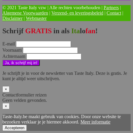
© 2021 Taste Italy vzw | Alle rechten voorbehouden |
Partners
|
Algemene Voorwaarden
|
Verzend- en leveringsbeleid
|
Contact
|
Disclaimer
|
Webmaster
Schrijf
GRATIS
in als
Ita
lo
fan
!
E-mail
Voornaam
Achternaam
Je schrijft je in voor de newsletter van Taste Italy. Deze is gratis. Je
kunt je altijd weer uitschrijven.
×
Contactformulier reizen
Geen velden gevonden.
×
Taste-Italy.be maakt gebruik van cookies. Door onze website te
bezoeken verklaar je je hiermee akkoord.
Meer informatie
Accepteren