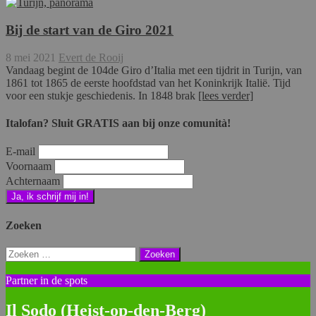
Bij de start van de Giro 2021
8 mei 2021
Evert de Rooij
Vandaag begint de 104de Giro d’Italia met een tijdrit in Turijn, van
1861 tot 1865 de eerste hoofdstad van het Koninkrijk Italië. Tijd
voor een stukje geschiedenis. In 1848 brak
[lees verder]
Italofan? Sluit GRATIS aan bij onze comunità!
E-mail
Voornaam
Achternaam
Zoeken
Zoeken
naar:
Partner in de spots
Il Sodo (Heist-op-den-Berg)