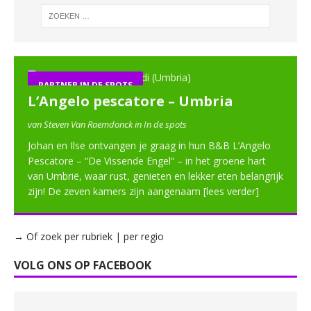
PARTNER IN DE SPOTS
L’Angelo pescatore – Umbria
van Steven Van Raemdonck in In de spots
Johan en Ilse ontvangen je graag in hun B&B L’Angelo
Pescatore – “De Vissende Engel“ – in het groene hart
van Umbrië, waar rust, genieten en lekker eten belangrijk
zijn! De zeven kamers zijn aangenaam
[lees verder]
→ Of zoek per rubriek | per regio
VOLG ONS OP FACEBOOK