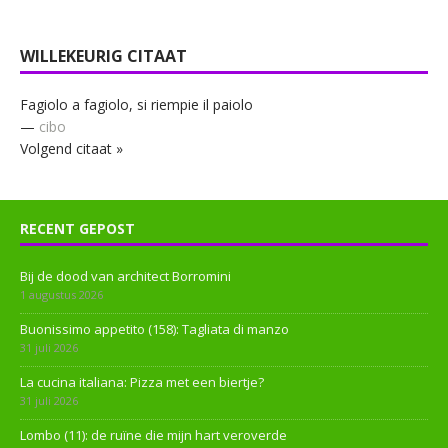
WILLEKEURIG CITAAT
Fagiolo a fagiolo, si riempie il paiolo
—
cibo
Volgend citaat »
RECENT GEPOST
Bij de dood van architect Borromini
1 augustus 2026
Buonissimo appetito (158): Tagliata di manzo
31 juli 2026
La cucina italiana: Pizza met een biertje?
31 juli 2026
Lombo (11): de ruïne die mijn hart veroverde