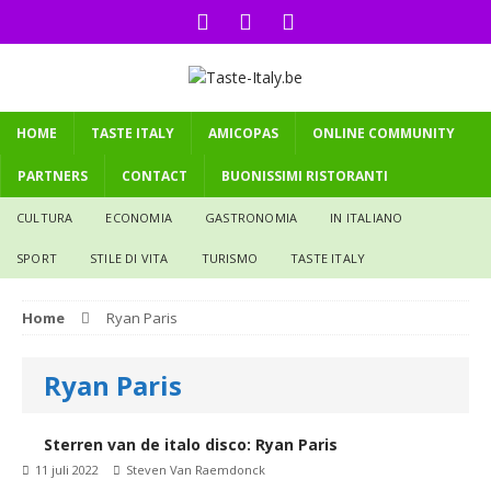
HOME
TASTE ITALY
AMICOPAS
ONLINE COMMUNITY
PARTNERS
CONTACT
BUONISSIMI RISTORANTI
CULTURA
ECONOMIA
GASTRONOMIA
IN ITALIANO
SPORT
STILE DI VITA
TURISMO
TASTE ITALY
Home
Ryan Paris
Ryan Paris
Sterren van de italo disco: Ryan Paris
11 juli 2022
Steven Van Raemdonck