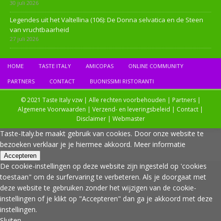
30 juli 2026
Legendes uit het Valtellina (106): De Donna selvatica en de Steen
van vruchtbaarheid
27 juli 2026
HOME
TASTE ITALY
AMICOPAS
ONLINE COMMUNITY
PARTNERS
CONTACT
BUONISSIMI RISTORANTI
© 2021 Taste Italy vzw | Alle rechten voorbehouden |
Partners
|
Algemene Voorwaarden
|
Verzend- en leveringsbeleid
|
Contact
|
Disclaimer
|
Webmaster
Taste-Italy.be maakt gebruik van cookies. Door onze website te
bezoeken verklaar je je hiermee akkoord.
Meer informatie
Accepteren
De cookie-instellingen op deze website zijn ingesteld op 'cookies
toestaan" om de surfervaring te verbeteren. Als je doorgaat met
deze website te gebruiken zonder het wijzigen van de cookie-
instellingen of je klikt op "Accepteren" dan ga je akkoord met deze
instellingen.
Sluiten