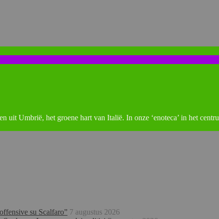
ten uit Umbrië, het groene hart van Italië. In onze ‘enoteca’ in het cent
offensive su Scalfaro”
7 augustus 2026