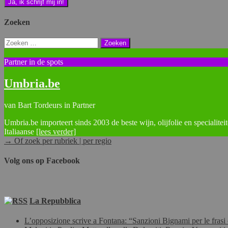
Zoeken
Zoeken
naar:
Partner in de spots
Umbria.be
van Bart Tordeurs in Partner
Umbria.be importeert sinds 2003 de beste wijn, olijfolie en specialitei
Italiaanse
[lees verder]
→ Of zoek per rubriek | per regio
Volg ons op Facebook
La Repubblica
L’opposizione scrive a Fontana: “Sanzioni Bignami per le frasi 