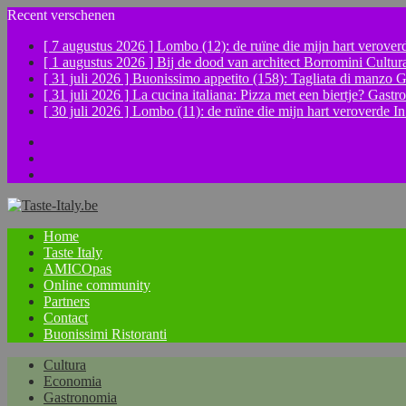
Recent verschenen
[ 7 augustus 2026 ]
Lombo (12): de ruïne die mijn hart verove
[ 1 augustus 2026 ]
Bij de dood van architect Borromini
Cultur
[ 31 juli 2026 ]
Buonissimo appetito (158): Tagliata di manzo
G
[ 31 juli 2026 ]
La cucina italiana: Pizza met een biertje?
Gastr
[ 30 juli 2026 ]
Lombo (11): de ruïne die mijn hart veroverde
In
Facebook
Instagram
YouTube
Home
Taste Italy
AMICOpas
Online community
Partners
Contact
Buonissimi Ristoranti
Cultura
Economia
Gastronomia