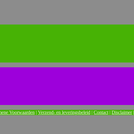
mene Voorwaarden
|
Verzend- en leveringsbeleid
|
Contact
|
Disclaimer