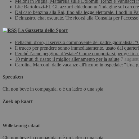
Meloni in Puglia, Mattarella sulle Dolomiti, Renzi e Vannacci i
Lite Bartolozzi-FI. Gli azzurri chiedono un’indagine sul carcere,
Dal caro benzina alla Rai, fino alla legge elettorale. I nodi in P
Delmastro, chat oscurate. Tre ricorsi alla Consulta per l’accesso
La Gazzetta dello Sport
Pellacani d'oro, il servizio commovente del padre-giornalista: "
Il trucco per prendere sonno immediatamente, usato dal quarter
Perché l’acne peggiora d’estate? Come comportarsi per gestirla 
10 minuti di risate: il miglior allenamento per la salute
7 august
Carolina Marconi, dalle vacanze all'incubo in ospedale: "Una 
Spreuken
Chi non beve in compagnia, o è un ladro o una spia
Zoek op kaart
Willekeurig citaat
Chi non beve in compagnia, o è un ladro o una spia