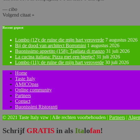
—
cibo
Volgend citaat »
Recent gepost
Lombo (12): de ruïne die mijn hart veroverde
7 augustus 2026
Bij de dood van architect Borromini
1 augustus 2026
Buonissimo appetito (158): Tagliata di manzo
31 juli 2026
La cucina italiana: Pizza met een biertje?
31 juli 2026
Lombo (11): de ruïne die mijn hart veroverde
30 juli 2026
Home
Taste Italy
AMICOpas
Online community
Partners
Contact
Buonissimi Ristoranti
© 2021 Taste Italy vzw | Alle rechten voorbehouden |
Partners
|
Alge
Schrijf
GRATIS
in als
Ita
lo
fan
!