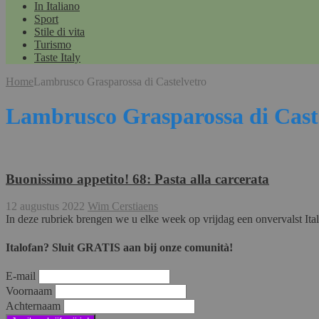
In Italiano
Sport
Stile di vita
Turismo
Taste Italy
Home
Lambrusco Grasparossa di Castelvetro
Lambrusco Grasparossa di Cast
Buonissimo appetito! 68: Pasta alla carcerata
12 augustus 2022
Wim Cerstiaens
In deze rubriek brengen we u elke week op vrijdag een onvervalst Ita
Italofan? Sluit GRATIS aan bij onze comunità!
E-mail
Voornaam
Achternaam