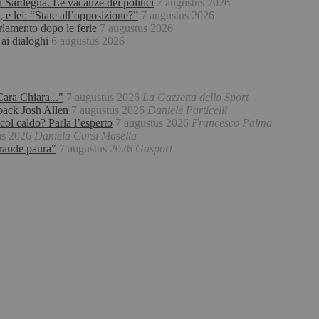
n Sardegna. Le vacanze dei politici
7 augustus 2026
 e lei: “State all’opposizione?”
7 augustus 2026
arlamento dopo le ferie
7 augustus 2026
 ai dialoghi
6 augustus 2026
Cara Chiara..."
7 augustus 2026
La Gazzetta dello Sport
back Josh Allen
7 augustus 2026
Daniele Particelli
col caldo? Parla l’esperto
7 augustus 2026
Francesco Palma
us 2026
Daniela Cursi Masella
grande paura"
7 augustus 2026
Gasport