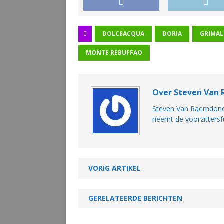
DOLCEACQUA
DORIA
GRIMAL
MONTE REBUFFAO
Over Steven Van
Steven Van Raemdonck 
neemt de voorzittersf
VORIG ARTIKEL
GERELATEERDE BERICHTEN