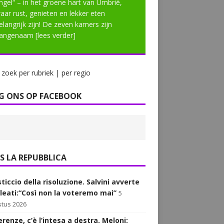
ngel“ – in het groene hart van Umbrië,
aar rust, genieten en lekker eten
elangrijk zijn! De zeven kamers zijn
angenaam
[lees verder]
zoek per rubriek | per regio
G ONS OP FACEBOOK
LA REPUBBLICA
sticcio della risoluzione. Salvini avverte
alleati:“Così non la voteremo mai”
5
tus 2026
renze, c’è l’intesa a destra. Meloni: