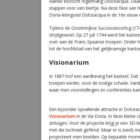
Rainier bezocht regelmatig Dolceacqua. Daarb
stappen voor een biertje. Na deze fase van h
Doria-leengoed Dolceacqua in de 16e eeuw e
Tijdens de Oostenrijkse Successieoorlog (1
strijdgewoel. Op 27 juli 1744 werd het kaste
over aan de Frans-Spaanse troepen. Onder he
tot de hoofdstad van het gelijknamige kanto
Visionarium
In 1887 trof een aardbeving het kasteel. Da
troepen eerder, voor de nodige schade. Vandaa
waar men voorstellingen en conferenties ka
Een bijzonder opvallende attractie in Dolce
Visionarium
in de Via Doria. In deze kleine ci
zintuigen. Voor de projectie krijg je een 3D-b
met die techniek gefilmd. Maar er is (veel) 
projecteert men beelden. Op bepaalde moment