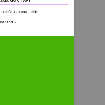
LEKEURIG CITAAT
i confetti escono i difetti
bo
nd citaat »