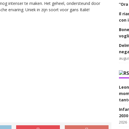
 nog intenser te maken. Het geheel, ondersteund door
“Ora
he ervaring. Uniek in zijn soort voor gans Italië!
Il r
con 
Bone
vogl
Delm
nega
augus
Leon
mome
tant
Infan
2030
2026