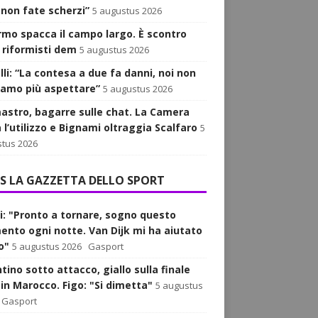
 non fate scherzi”
5 augustus 2026
iarmo spacca il campo largo. È scontro
i riformisti dem
5 augustus 2026
lli: “La contesa a due fa danni, noi non
iamo più aspettare”
5 augustus 2026
astro, bagarre sulle chat. La Camera
 l’utilizzo e Bignami oltraggia Scalfaro
5
tus 2026
LA GAZZETTA DELLO SPORT
i: "Pronto a tornare, sogno questo
nto ogni notte. Van Dijk mi ha aiutato
o"
5 augustus 2026
Gasport
tino sotto attacco, giallo sulla finale
 in Marocco. Figo: "Si dimetta"
5 augustus
Gasport