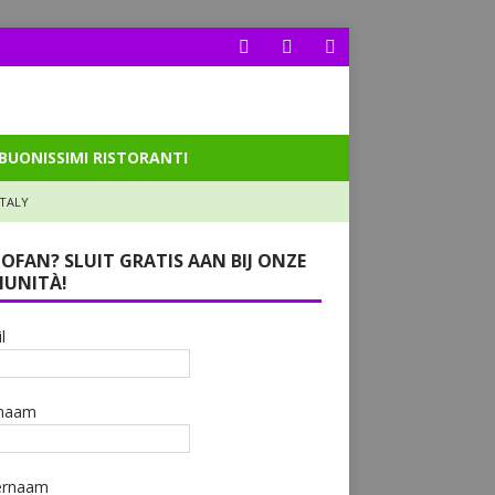
BUONISSIMI RISTORANTI
ITALY
LOFAN? SLUIT GRATIS AAN BIJ ONZE
UNITÀ!
l
naam
ernaam