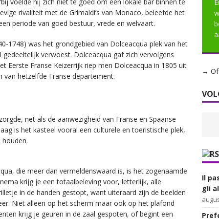
ij voelde hij zich niet te goed om een lokale bar binnen te
E
evige rivaliteit met de Grimaldi’s van Monaco, beleefde het
w
en periode van goed bestuur, vrede en welvaart.
b
a
740-1748) was het grondgebied van Dolceacqua plek van het
el gedeeltelijk verwoest. Dolceacqua gaf zich vervolgens
t Eerste Franse Keizerrijk riep men Dolceacqua in 1805 uit
→ Of 
n van hetzelfde Franse departement.
VOL
t zorgde, net als de aanwezigheid van Franse en Spaanse
g is het kasteel vooral een culturele en toeristische plek,
n houden.
acqua, die meer dan vermeldenswaard is, is het zogenaamde
Il pa
nema krijg je een totaalbeleving voor, letterlijk, alle
gli 
rilletje in de handen gestopt, want uiteraard zijn de beelden
augus
meer. Niet alleen op het scherm maar ook op het plafond
en krijg je geuren in de zaal gespoten, of begint een
Prefe