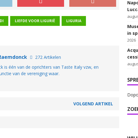
Napo
Lucca
augus
DI
LIEFDE VOOR LIGURIË
LIGURIA
Muse
in s
2026
Acqu
 Raemdonck
cess
272 Artikelen
augus
is één van de oprichters van Taste Italy vzw, en
unctie van de vereniging waar.
SPR
Dopo 
VOLGEND ARTIKEL
ZOE