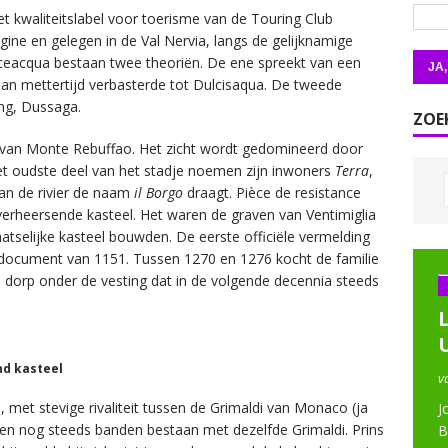
het kwaliteitslabel voor toerisme van de Touring Club
gine en gelegen in de Val Nervia, langs de gelijknamige
eacqua bestaan twee theoriën. De ene spreekt van een
dan mettertijd verbasterde tot Dulcisaqua. De tweede
ong, Dussaga.
ZOE
t van Monte Rebuffao. Het zicht wordt gedomineerd door
Het oudste deel van het stadje noemen zijn inwoners
Terra
,
van de rivier de naam
il Borgo
draagt. Pièce de resistance
verheersende kasteel. Het waren de graven van Ventimiglia
aatselijke kasteel bouwden. De eerste officiële vermelding
n document van 1151. Tussen 1270 en 1276 kocht de familie
 dorp onder de vesting dat in de volgende decennia steeds
.
nd kasteel
v
met stevige rivaliteit tussen de Grimaldi van Monaco (ja
J
ijven nog steeds banden bestaan met dezelfde Grimaldi. Prins
B