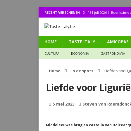
[ 31 juli 2026 ]
Buonissimo a
RECENT VERSCHENEN
[ 31 juli 2026 ]
La cucina it
[ 30 juli 2026 ]
Lombo (11): 
HOME
TASTE ITALY
AMICOPAS
[ 27 juli 2026 ]
Legendes uit
CULTURA
CULTURA
ECONOMIA
GASTRONOMIA
[ 1 augustus 2026 ]
Bij de 
Home
In de spots
Liefde voor Li
Liefde voor Liguri
5 mei 2023
Steven Van Raemdonc
Middeleeuwse brug en castello van Dolceacq