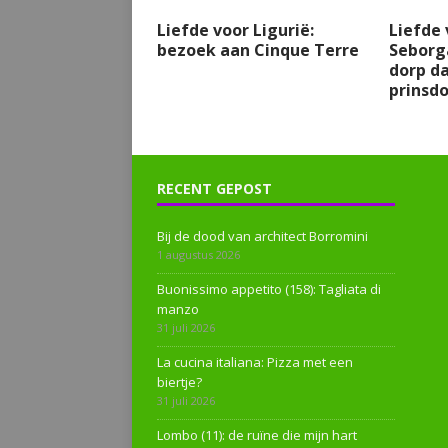
Liefde voor Ligurië:
Liefde 
bezoek aan Cinque Terre
Seborga
dorp d
prinsdo
RECENT GEPOST
Bij de dood van architect Borromini
1 augustus 2026
Buonissimo appetito (158): Tagliata di
manzo
31 juli 2026
La cucina italiana: Pizza met een
biertje?
31 juli 2026
Lombo (11): de ruïne die mijn hart