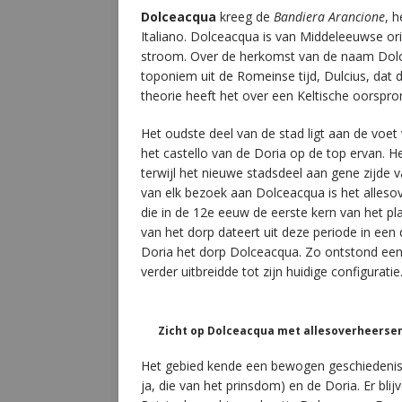
Dolceacqua
kreeg de
Bandiera Arancione
, 
Italiano. Dolceacqua is van Middeleeuwse ori
stroom. Over de herkomst van de naam Dolc
toponiem uit de Romeinse tijd, Dulcius, dat 
theorie heeft het over een Keltische oorspr
Het oudste deel van de stad ligt aan de voe
het castello van de Doria op de top ervan. 
terwijl het nieuwe stadsdeel aan gene zijde 
van elk bezoek aan Dolceacqua is het alleso
die in de 12e eeuw de eerste kern van het pl
van het dorp dateert uit deze periode in ee
Doria het dorp Dolceacqua. Zo ontstond een
verder uitbreidde tot zijn huidige configuratie
Zicht op Dolceacqua met allesoverheerse
Het gebied kende een bewogen geschiedenis, 
ja, die van het prinsdom) en de Doria. Er bl