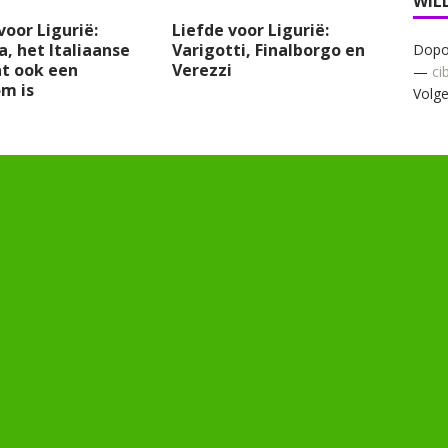
WIL
voor Ligurië:
Liefde voor Ligurië:
, het Italiaanse
Varigotti, Finalborgo en
Dopo 
at ook een
Verezzi
—
ci
m is
Volge