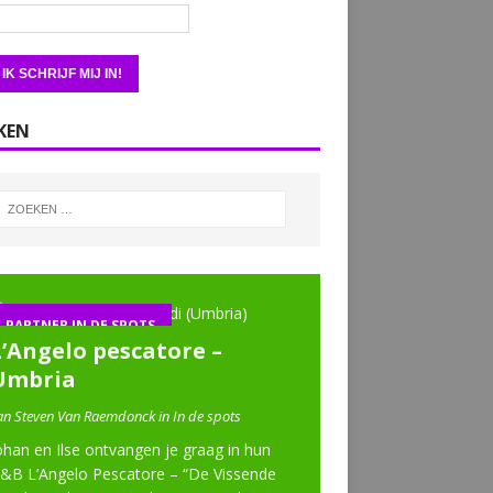
KEN
PARTNER IN DE SPOTS
L’Angelo pescatore –
Umbria
an Steven Van Raemdonck in In de spots
ohan en Ilse ontvangen je graag in hun
&B L’Angelo Pescatore – “De Vissende