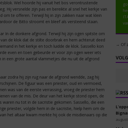
otsblok. Wel hoorde hij vanuit het bos verontrustende
go
oeg. Hij versnelde zijn pas en bereikte al snel het kerkje van
hee
d om te offeren. Terwijl hij in zijn zakken naar wat klein
IT
aardoor de Bitto stroomt en bleef als versteend staan.
va
aar In de donkere afgrond. Terwijl hij zijn ogen spitste om
 van de klok dat de stilte doorbrak en hem achteruit deed
→ Of z
emand in het kerkje en toch luidde de klok. Sassello kon
urde even en toen gebeurde er voor zijn ogen weer iets
VOLG
ch in een grote aantal vlammetjes die nu uit de afgrond
aar zodra hij zijn rug naar de afgrond wendde, zag hij
verschijnen. De figuur was een priester, oud en vermoeid,
men was van de eerste verrassing, vroeg de priester hem
ienen van de mis. De deur van het kerkje stond open, de
waren nu tot in de sacristie gekomen. Sassello, die een
L’opp
ige priester, volgde hem in de sacristie, hielp hem om de
Bignam
van het altaar kwam merkte hij ook de misdienaars op die
august