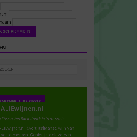
l
naam
rnaam
EN
PARTNER IN DE SPOTS
TALIEwijnen.nl
 Steven Van Raemdonck in In de spots
ALIEwijnen.nl levert Italiaanse wijn van
 beste merken. Geniet je ook zo van