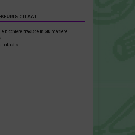
EKEURIG CITAAT
 e bicchiere tradisce in più maniere
o
d citaat »