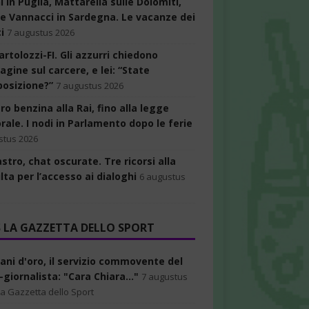
 in Puglia, Mattarella sulle Dolomiti,
 e Vannacci in Sardegna. Le vacanze dei
ci
7 augustus 2026
artolozzi-FI. Gli azzurri chiedono
agine sul carcere, e lei: “State
posizione?”
7 augustus 2026
ro benzina alla Rai, fino alla legge
rale. I nodi in Parlamento dopo le ferie
stus 2026
tro, chat oscurate. Tre ricorsi alla
ta per l’accesso ai dialoghi
6 augustus
LA GAZZETTA DELLO SPORT
cani d'oro, il servizio commovente del
giornalista: "Cara Chiara..."
7 augustus
La Gazzetta dello Sport