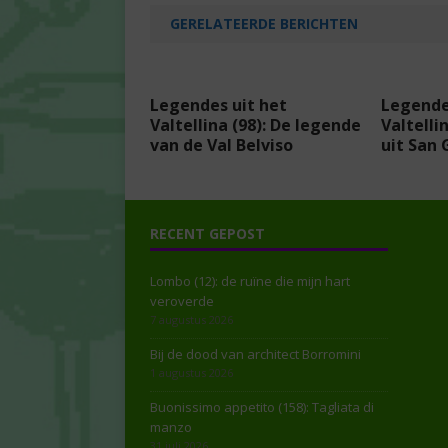
GERELATEERDE BERICHTEN
Legendes uit het
Legende
Valtellina (98): De legende
Valtelli
van de Val Belviso
uit San 
RECENT GEPOST
Lombo (12): de ruïne die mijn hart
veroverde
7 augustus 2026
Bij de dood van architect Borromini
1 augustus 2026
Buonissimo appetito (158): Tagliata di
manzo
31 juli 2026