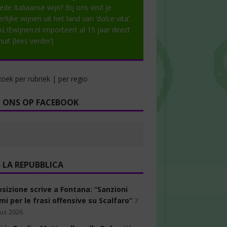
ede Italiaanse wijn? Bij ons vind je
rlijke wijnen uit het land van ‘dolce vita’.
ALIEwijnen.nl importeert al 15 jaar direct
nuit
[lees verder]
oek per rubriek | per regio
 ONS OP FACEBOOK
LA REPUBBLICA
osizione scrive a Fontana: “Sanzioni
i per le frasi offensive su Scalfaro”
7
us 2026