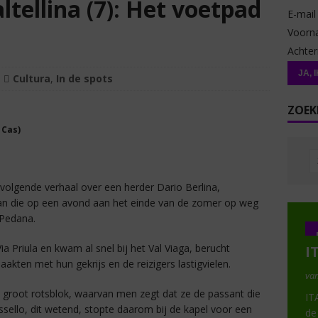
ltellina (7): Het voetpad
E-mai
Voor
Achte
Cultura
,
In de spots
ZOEK
 Cas)
t volgende verhaal over een herder Dario Berlina,
man die op een avond aan het einde van de zomer op weg
 Pedana.
a Priula en kwam al snel bij het Val Viaga, berucht
I
akten met hun gekrijs en de reizigers lastigvielen.
van
n groot rotsblok, waarvan men zegt dat ze de passant die
IT
assello, dit wetend, stopte daarom bij de kapel voor een
de