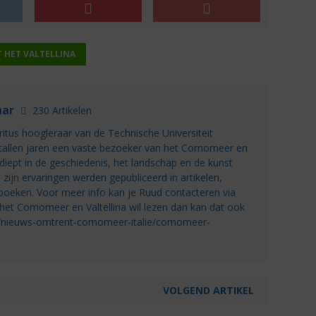
T HET VALTELLINA
aar
230 Artikelen
itus hoogleraar van de Technische Universiteit
ientallen jaren een vaste bezoeker van het Comomeer en
erdiept in de geschiedenis, het landschap en de kunst
n zijn ervaringen werden gepubliceerd in artikelen,
f boeken. Voor meer info kan je Ruud contacteren via
 het Comomeer en Valtellina wil lezen dan kan dat ook
nl/nieuws-omtrent-comomeer-italie/comomeer-
VOLGEND ARTIKEL