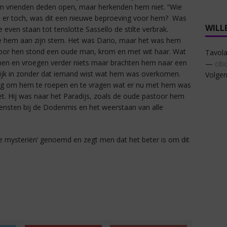
Zijn vrienden deden open, maar herkenden hem niet. “Wie
 er toch, was dit een nieuwe beproeving voor hem? Was
WILL
even staan tot tenslotte Sassello de stilte verbrak.
ze hem aan zijn stem. Het was Dario, maar het was hem
 Voor hen stond een oude man, krom en met wit haar. Wat
Tavola
en en vroegen verder niets maar brachten hem naar een
—
cib
ellijk in zonder dat iemand wist wat hem was overkomen.
Volgen
ug om hem te roepen en te vragen wat er nu met hem was
t. Hij was naar het Paradijs, zoals de oude pastoor hem
iensten bij de Dodenmis en het weerstaan van alle
 de mysteriën’ genoemd en zegt men dat het beter is om dit