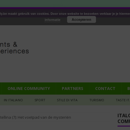
od van architect Borromini
CULTURA
aly.be maakt gebruik van cookies. Door onze website te bezoeken verklaar je je hierm
Accepteren
informatie
petito (158): Tagliata di manzo
GASTRONOMIA
iana: Pizza met een biertje?
GASTRONOMIA
e ruïne die mijn hart veroverde
IN DE SPOTS
): de ruïne die mijn hart veroverde
IN DE SPOTS
ONLINE COMMUNITY
PARTNERS
CONTACT
B
IN ITALIANO
SPORT
STILE DI VITA
TURISMO
TASTE I
ITAL
tellina (7): Het voetpad van de mysteriën
COMU