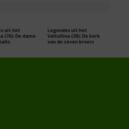
s uit het
Legendes uit het
na (76): De dame
Valtellina (38): De kerk
Gallo
van de zeven broers