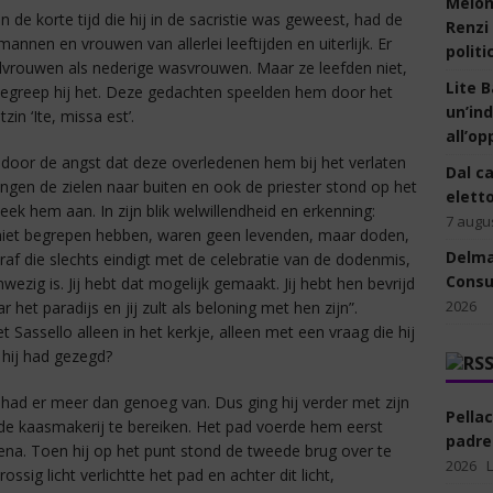
Meloni
 de korte tijd die hij in de sacristie was geweest, had de
Renzi
nen en vrouwen van allerlei leeftijden en uiterlijk. Er
politi
lvrouwen als nederige wasvrouwen. Maar ze leefden niet,
Lite B
begreep hij het. Deze gedachten speelden hem door het
un’ind
in ‘Ite, missa est’.
all’op
 door de angst dat deze overledenen hem bij het verlaten
Dal ca
en de zielen naar buiten en ook de priester stond op het
eletto
eek hem aan. In zijn blik welwillendheid en erkenning:
7 augu
 niet begrepen hebben, waren geen levenden, maar doden,
Delmas
raf die slechts eindigt met de celebratie van de dodenmis,
Consul
nwezig is. Jij hebt dat mogelijk gemaakt. Jij hebt hen bevrijd
2026
 het paradijs en jij zult als beloning met hen zijn”.
liet Sassello alleen in het kerkje, alleen met een vraag die hij
hij had gezegd?
 had er meer dan genoeg van. Dus ging hij verder met zijn
Pella
 de kaasmakerij te bereiken. Het pad voerde hem eerst
padre-
na. Toen hij op het punt stond de tweede brug over te
2026
ssig licht verlichtte het pad en achter dit licht,