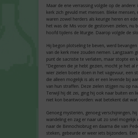
Maar de ene verrassing volgde op de andere: in
kerk zich gevuld met mensen. Bleke mensen, man
waren zowel herders als keurige heren en ede
het was de Mis voor de gestorven zielen, nu 
hoofd tijdens de liturgie. Daarop volgde de slotz
Hij begon plotseling te beven, werd bevangen
van de kerk mee zouden nemen. Langzaam ging
punt de sacristie te verlaten, maar stopte en k
”Degenen die je hebt gezien, mocht je het al
wier zielen boete doen in het vagevuur, een st
die alleen mogelijk is als er een levende bij aa
van hun straffen. Deze zielen stijgen nu op naar
Terwijl hij dit zei, ging hij ook naar buiten en 
niet kon beantwoorden: wat betekent dat wat 
Genoeg mysteriën, genoeg verschijningen, hij
wandeling en zag er naar uit zo snel mogelijk
naar de Binnochiobrug en daarna die van Pede
steken, gebeurde er weer iets bijzonders. Een ro