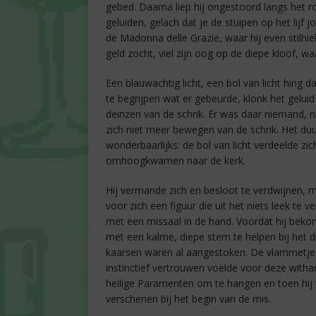
gebed. Daarna liep hij ongestoord langs het r
geluiden, gelach dat je de stuipen op het lijf j
de Madonna delle Grazie, waar hij even stilhiel
geld zocht, viel zijn oog op de diepe kloof, w
Een blauwachtig licht, een bol van licht hing d
te begrijpen wat er gebeurde, klonk het geluid
deinzen van de schrik. Er was daar niemand, ni
zich niet meer bewegen van de schrik. Het du
wonderbaarlijks: de bol van licht verdeelde zi
omhoogkwamen naar de kerk.
Hij vermande zich en besloot te verdwijnen, m
voor zich een figuur die uit het niets leek te 
met een missaal in de hand. Voordat hij beko
met een kalme, diepe stem te helpen bij het d
kaarsen waren al aangestoken. De vlammetjes 
instinctief vertrouwen voelde voor deze withar
heilige Paramenten om te hangen en toen hij 
verschenen bij het begin van de mis.