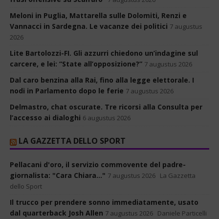
Meloni in Puglia, Mattarella sulle Dolomiti, Renzi e
Vannacci in Sardegna. Le vacanze dei politici
7 augustus
2026
Lite Bartolozzi-FI. Gli azzurri chiedono un’indagine sul
carcere, e lei: “State all’opposizione?”
7 augustus 2026
Dal caro benzina alla Rai, fino alla legge elettorale. I
nodi in Parlamento dopo le ferie
7 augustus 2026
Delmastro, chat oscurate. Tre ricorsi alla Consulta per
l’accesso ai dialoghi
6 augustus 2026
LA GAZZETTA DELLO SPORT
Pellacani d'oro, il servizio commovente del padre-
giornalista: "Cara Chiara..."
7 augustus 2026
La Gazzetta
dello Sport
Il trucco per prendere sonno immediatamente, usato
dal quarterback Josh Allen
7 augustus 2026
Daniele Particelli