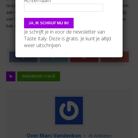
Achternaam
Grazie te Milaan het oorspronkelijke werk te bekijken dan om
aan een bak trappist van West-Vleteren te komen in de abdij
van Sint-Sixtus. Van die laatste heb ik nog steeds anderhalve
bak staan. 12°.
Je schrijft je in voor de newsletter van
Taste Italy. Deze is gratis. Je kunt je altijd
weer uitschrijven.
INNEMEND ITALIË
Over Marc Vandenbon
45 Artikelen