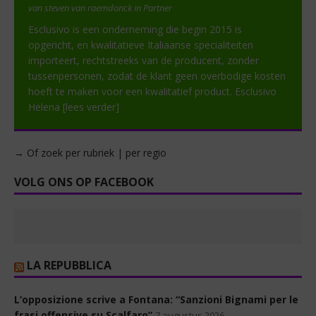
van steven van raemdonck in Partner
Esclusivo is een onderneming die begin 2015 is
opgericht, en kwalitatieve Italiaanse specialiteiten
importeert, rechtstreeks van de producent, zonder
tussenpersonen, zodat de klant geen overbodige kosten
hoeft te maken voor een kwalitatief product. Esclusivo
Helena
[lees verder]
→ Of zoek per rubriek | per regio
VOLG ONS OP FACEBOOK
LA REPUBBLICA
L’opposizione scrive a Fontana: “Sanzioni Bignami per le
frasi offensive su Scalfaro”
7 augustus 2026