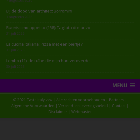
7 augustus 2026
Bij de dood van architect Borromini
1 augustus 2026
Buonissimo appetito (158): Tagliata di manzo
31 juli 2026
La cucina italiana: Pizza met een biertje?
31 juli 2026
Lombo (11): de ruïne die mijn hart veroverde
30 juli 2026
MENU
© 2021 Taste Italy vzw | Alle rechten voorbehouden |
Partners
|
Algemene Voorwaarden
|
Verzend- en leveringsbeleid
|
Contact
|
Disclaimer
|
Webmaster