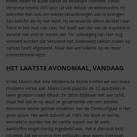
kritiek kwam te staan vanuit de kerkelijke overheid. Paolo
Veronese moest zich voor tal van details verantwoorden. Hij
beloofde dan ook om enkele veranderingen aan te brengen.
Een belofte die hij niet hield. Hij veranderde alleen de titel naar
Feest in het Huis van Levi. Het duidt aan dat van de inquisitie in
Venetië niet veel te vrezen viel. Ter vollediging kan hier nog
vermeld worden dat Veronese het onderwerp talloze malen op
canvas heeft afgebeeld. Maar dan wel telkens op de meer
conventionele wijze.
HET LAATSTE AVONDMAAL, VANDAAG
In het Museo dell’ Arte Moderna te Rome troffen we een leuke
moderne versie aan. Mario Cerdi plaatste de 12 apostelen in
twee groepen naast elkaar. Ze zitten blijkbaar niet aan tafel,
maar het lijkt er op alsof ze gezamenlijk van een antieke
Romeinse latrine gebruik maakten. Van de Christusfiguur is hier
geen spoor. Het werk dateert uit 1965. Nu dient er wel bij
vermeld te worden dat de ruimte waarin we dit werk
aantroffen nogal slordig ingedeeld was. Het is dan ook best
mogelijk dat we ergens een verboden deur waren ingegaan