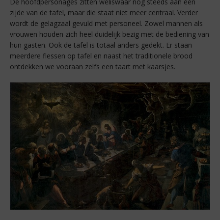
De hoofdpersonages zitten weliswaar nog steeds aan één
zijde van de tafel, maar die staat niet meer centraal. Verder
wordt de gelagzaal gevuld met personeel. Zowel mannen als
vrouwen houden zich heel duidelijk bezig met de bediening van
hun gasten. Ook de tafel is totaal anders gedekt. Er staan
meerdere flessen op tafel en naast het traditionele brood
ontdekken we vooraan zelfs een taart met kaarsjes.