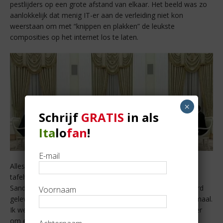
pestlijders op een grote afstand van elkaar. Het beeld was zo
aanlokkelijk dat menig IT-er aan de verleiding niet kon
weerstaan om met “knippen en plakken” de leukste
composities op het internet los te laten.
×
Schrijf
GRATIS
in als
Ita
lo
fan
!
E-mail
Alles zagen we passeren. Van kunstschaatsers tot een
tafeltennis- of volleybalnet. Van een verkleumde Bernie
Sanders tot een ware ijsbeer. Maar de leukste bijdrage werd
Voornaam
geleverd door Leonardo da Vinci* met zijn Laatste Avondmaal.
Ik weet niet hoe het nu zit, maar vroeger was het moeilijker
om een ticketje te reserveren om in de Santa Maria delle