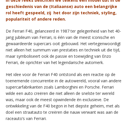
In deze reeks belichten we telkens een model dat in de
geschiedenis van de (Italiaanse) auto een belangrijke
rol heeft gespeeld, zij het door zijn techniek, styling,
populariteit of andere reden.
De Ferrari F40, gelanceerd in 1987 ter gelegenheid van het 40-
jarig jubileum van Ferrari, is één van de meest iconische en
gewaardeerde supercars ooit gebouwd. Het vertegenwoordigt
niet alleen het summum van prestaties en techniek uit die tijd,
maar symboliseert ook de passie en toewijding van Enzo
Ferrari, de oprichter van het legendarische automerk.
Het idee voor de Ferrari F40 ontstond als een reactie op de
toenemende concurrentie in de autowereld, vooral van andere
supercarfabrikanten zoals Lamborghini en Porsche. Ferrari
wilde een auto creëren die niet alleen de snelste ter wereld
was, maar ook de meest opwindende én exclusieve. De
ontwikkeling van de F40 begon in het diepste geheim, met als
doel een straatauto te creëren die nauw verwant was aan de
raceauto’s van Ferrari.