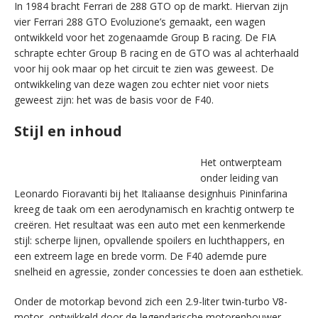
In 1984 bracht Ferrari de 288 GTO op de markt. Hiervan zijn
vier Ferrari 288 GTO Evoluzione’s gemaakt, een wagen
ontwikkeld voor het zogenaamde Group B racing. De FIA
schrapte echter Group B racing en de GTO was al achterhaald
voor hij ook maar op het circuit te zien was geweest. De
ontwikkeling van deze wagen zou echter niet voor niets
geweest zijn: het was de basis voor de F40.
Stijl en inhoud
Het ontwerpteam
onder leiding van
Leonardo Fioravanti bij het Italiaanse designhuis Pininfarina
kreeg de taak om een aerodynamisch en krachtig ontwerp te
creëren. Het resultaat was een auto met een kenmerkende
stijl: scherpe lijnen, opvallende spoilers en luchthappers, en
een extreem lage en brede vorm. De F40 ademde pure
snelheid en agressie, zonder concessies te doen aan esthetiek.
Onder de motorkap bevond zich een 2.9-liter twin-turbo V8-
motor, ontwikkeld door de legendarische motorenbouwer