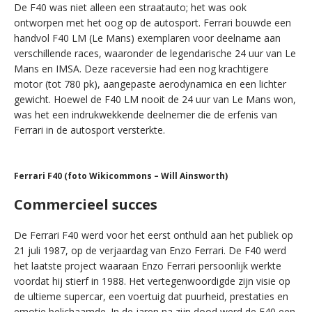
De F40 was niet alleen een straatauto; het was ook
ontworpen met het oog op de autosport. Ferrari bouwde een
handvol F40 LM (Le Mans) exemplaren voor deelname aan
verschillende races, waaronder de legendarische 24 uur van Le
Mans en IMSA. Deze raceversie had een nog krachtigere
motor (tot 780 pk), aangepaste aerodynamica en een lichter
gewicht. Hoewel de F40 LM nooit de 24 uur van Le Mans won,
was het een indrukwekkende deelnemer die de erfenis van
Ferrari in de autosport versterkte.
Ferrari F40 (foto Wikicommons – Will Ainsworth)
Commercieel succes
De Ferrari F40 werd voor het eerst onthuld aan het publiek op
21 juli 1987, op de verjaardag van Enzo Ferrari. De F40 werd
het laatste project waaraan Enzo Ferrari persoonlijk werkte
voordat hij stierf in 1988. Het vertegenwoordigde zijn visie op
de ultieme supercar, een voertuig dat puurheid, prestaties en
emotie belichaamde. In de jaren na zijn dood werd de F40 een