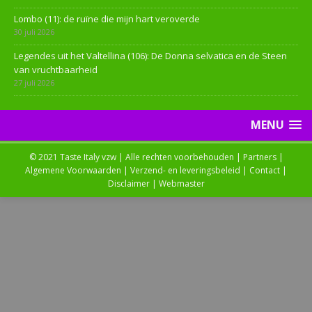
Lombo (11): de ruïne die mijn hart veroverde
30 juli 2026
Legendes uit het Valtellina (106): De Donna selvatica en de Steen
van vruchtbaarheid
27 juli 2026
MENU
© 2021 Taste Italy vzw | Alle rechten voorbehouden |
Partners
|
Algemene Voorwaarden
|
Verzend- en leveringsbeleid
|
Contact
|
Disclaimer
|
Webmaster