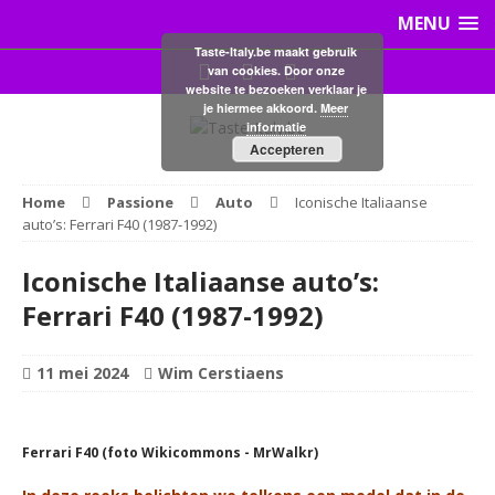
MENU
Schrijf
GRATIS
in als
Taste-Italy.be maakt gebruik
van cookies. Door onze
Ita
lo
fan
!
website te bezoeken verklaar je
je hiermee akkoord.
Meer
informatie
E-mail
Accepteren
Home
Passione
Auto
Iconische Italiaanse
Voornaam
auto’s: Ferrari F40 (1987-1992)
Iconische Italiaanse auto’s:
Achternaam
Ferrari F40 (1987-1992)
11 mei 2024
Wim Cerstiaens
Je schrijft je in voor de newsletter van
Taste Italy. Deze is gratis. Je kunt je altijd
weer uitschrijven.
Ferrari F40 (foto Wikicommons - MrWalkr)