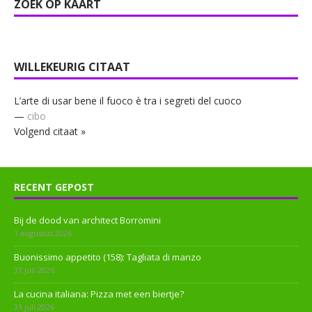
ZOEK OP KAART
WILLEKEURIG CITAAT
L’arte di usar bene il fuoco è tra i segreti del cuoco
—
cibo
Volgend citaat »
RECENT GEPOST
Bij de dood van architect Borromini
1 augustus 2026
Buonissimo appetito (158): Tagliata di manzo
31 juli 2026
La cucina italiana: Pizza met een biertje?
31 juli 2026