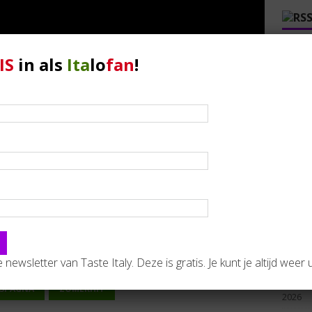
L’opp
IS
in als
Ita
lo
fan
!
Bignam
august
Meloni
Renzi
politi
Lite B
un’ind
all’op
Dal ca
eletto
7 augu
de newsletter van Taste Italy. Deze is gratis. Je kunt je altijd weer u
Delmas
Consul
 SPAGNA
ZOMERHIT
2026