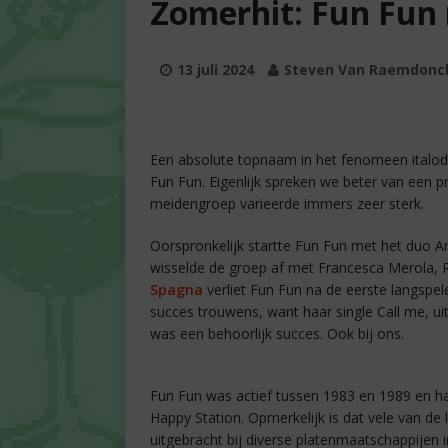
Zomerhit: Fun Fun 
13 juli 2024
Steven Van Raemdonc
Een absolute topnaam in het fenomeen italodi
Fun Fun. Eigenlijk spreken we beter van een p
meidengroep varieerde immers zeer sterk.
Oorspronkelijk startte Fun Fun met het duo An
wisselde de groep af met Francesca Merola, R
Spagna
verliet Fun Fun na de eerste langspel
succes trouwens, want haar single Call me, u
was een behoorlijk succes. Ook bij ons.
Fun Fun was actief tussen 1983 en 1989 en ha
Happy Station. Opmerkelijk is dat vele van de l
uitgebracht bij diverse platenmaatschappijen i