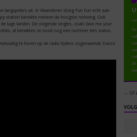
U
ee langspelers uit. In Vlaanderen sloeg Fun Fun echt aan
Happy station bereikte meteen de hoogste notering. Ook
van
 de lage landen. De volgende singles, zoals Give me your
Re
diohits, al bereikten ze nooit nog een nummer één status.
va
Va
eelvuldig te horen op de radio tijdens zogenaamde Dance
ve
na
de
aa
→ Of z
VOLG