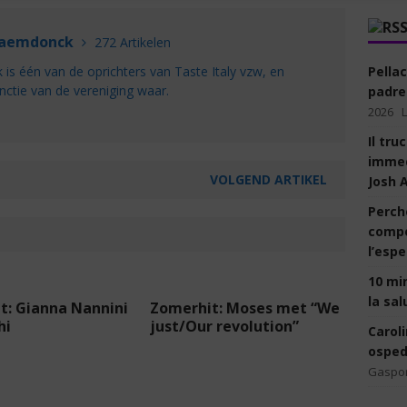
Raemdonck
272 Artikelen
Pella
s één van de oprichters van Taste Italy vzw, en
nctie van de vereniging waar.
padre-
2026
Il tr
immed
VOLGEND ARTIKEL
Josh A
Perch
compo
l’espe
10 min
la sal
t: Gianna Nannini
Zomerhit: Moses met “We
hi
just/Our revolution”
Caroli
osped
Gaspo