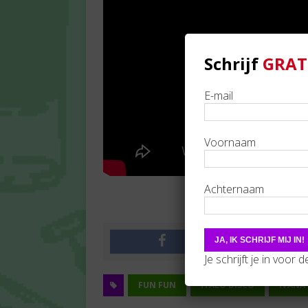
Schrijf
GRAT
E-mail
Voornaam
Achternaam
Je schrijft je in voor 
FUN FUN
ITALO DISCO
IVANA