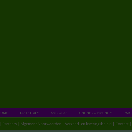
HOME
TASTE ITALY
AMICOPAS
ONLINE COMMUNITY
PART
 |
Partners
|
Algemene Voorwaarden
|
Verzend- en leveringsbeleid
|
Contact