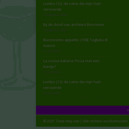
Lombo (12): de ruïne die mijn hart
veroverde
7 augustus 2026
Bij de dood van architect Borromini
1 augustus 2026
Buonissimo appetito (158): Tagliata di
manzo
31 juli 2026
La cucina italiana: Pizza met een
biertje?
31 juli 2026
Lombo (11): de ruïne die mijn hart
veroverde
30 juli 2026
© 2021 Taste Italy vzw | Alle rechten voorbehouden