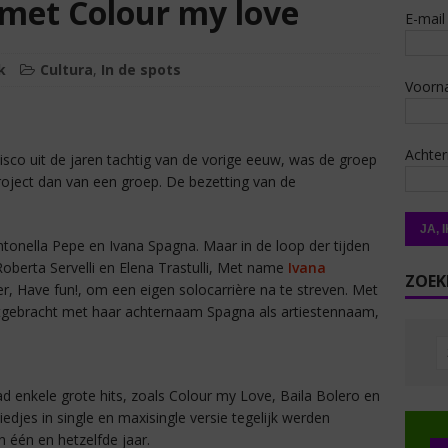
met Colour my love
E-mail
k
Cultura
,
In de spots
Voorn
Achte
sco uit de jaren tachtig van de vorige eeuw, was de groep
roject dan van een groep. De bezetting van de
tonella Pepe en Ivana Spagna. Maar in de loop der tijden
oberta Servelli en Elena Trastulli, Met name
Ivana
ZOEK
er, Have fun!, om een eigen solocarrière na te streven. Met
itgebracht met haar achternaam Spagna als artiestennaam,
d enkele grote hits, zoals Colour my Love, Baila Bolero en
iedjes in single en maxisingle versie tegelijk werden
n één en hetzelfde jaar.