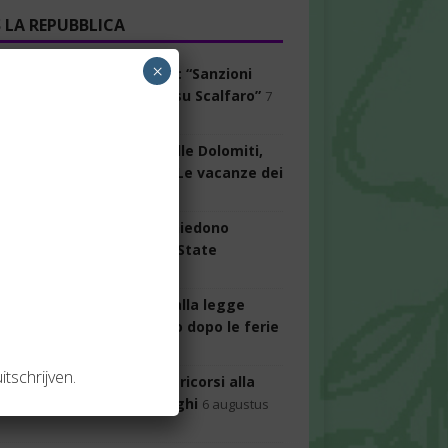
LA REPUBBLICA
×
osizione scrive a Fontana: “Sanzioni
i per le frasi offensive su Scalfaro”
7
us 2026
 in Puglia, Mattarella sulle Dolomiti,
 e Vannacci in Sardegna. Le vacanze dei
ci
7 augustus 2026
artolozzi-FI. Gli azzurri chiedono
agine sul carcere, e lei: “State
posizione?”
7 augustus 2026
ro benzina alla Rai, fino alla legge
rale. I nodi in Parlamento dopo le ferie
stus 2026
itschrijven.
tro, chat oscurate. Tre ricorsi alla
ta per l’accesso ai dialoghi
6 augustus