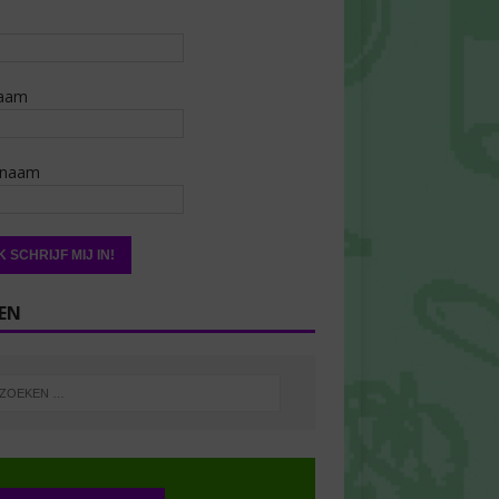
aam
rnaam
EN