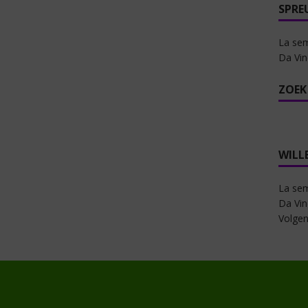
SPRE
La sem
Da Vin
ZOEK
WILL
La sem
Da Vin
Volgen