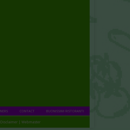
NERS
CONTACT
BUONISSIMI RISTORANTI
|
Disclaimer
|
Webmaster