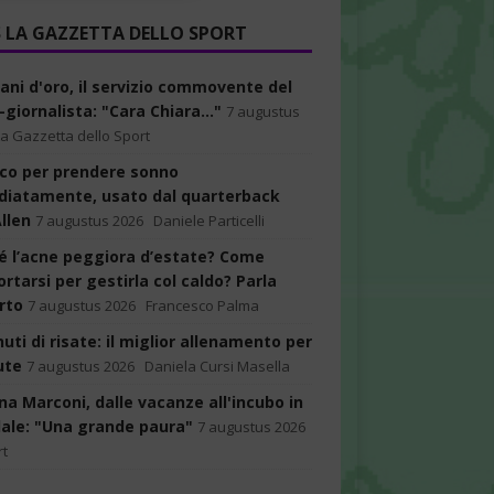
LA GAZZETTA DELLO SPORT
cani d'oro, il servizio commovente del
giornalista: "Cara Chiara..."
7 augustus
La Gazzetta dello Sport
ucco per prendere sonno
iatamente, usato dal quarterback
llen
7 augustus 2026
Daniele Particelli
é l’acne peggiora d’estate? Come
rtarsi per gestirla col caldo? Parla
rto
7 augustus 2026
Francesco Palma
uti di risate: il miglior allenamento per
ute
7 augustus 2026
Daniela Cursi Masella
na Marconi, dalle vacanze all'incubo in
ale: "Una grande paura"
7 augustus 2026
rt