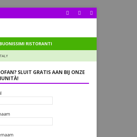
BUONISSIMI RISTORANTI
ITALY
LOFAN? SLUIT GRATIS AAN BIJ ONZE
UNITÀ!
l
naam
ernaam