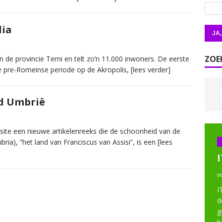
lia
ZOE
n de provincie Terni en telt zo’n 11.000 inwoners. De eerste
de pre-Romeinse periode op de Akropolis,
[lees verder]
d Umbrië
ite een nieuwe artikelenreeks die de schoonheid van de
bria), “het land van Franciscus van Assisi”, is een
[lees
v
I
d
g