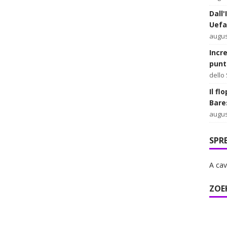
Dall'
Uefa
augus
Incr
punt
dello
Il fl
Bare
augus
SPR
A cav
ZOE