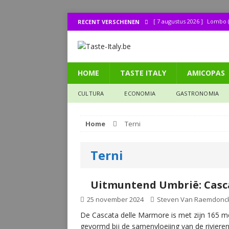
[ 7 augustus 2026 ]
Lombo (
RECENT VERSCHENEN
[ 1 augustus 2026 ]
Bij de 
[ 31 juli 2026 ]
Buonissimo a
HOME
TASTE ITALY
AMICOPAS
[ 31 juli 2026 ]
La cucina it
[ 30 juli 2026 ]
Lombo (11): 
CULTURA
ECONOMIA
GASTRONOMIA
Home
Terni
Terni
Uitmuntend Umbrië: Casc
25 november 2024
Steven Van Raemdonc
De Cascata delle Marmore is met zijn 165 m
gevormd bij de samenvloeiing van de riviere