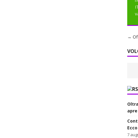
h
I
v
→ Of 
VOL
Oltr
apre
Contr
Ecco
7 aug