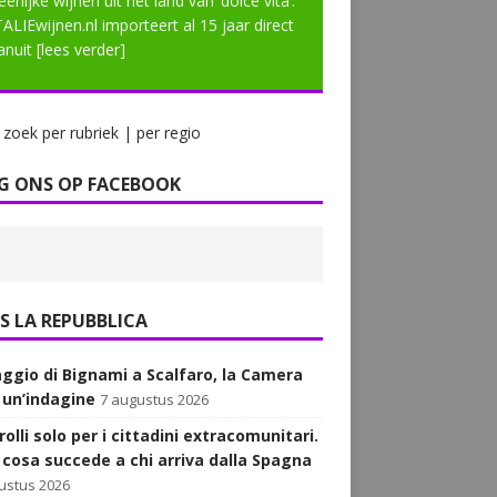
eerlijke wijnen uit het land van ‘dolce vita’.
TALIEwijnen.nl importeert al 15 jaar direct
anuit
[lees verder]
zoek per rubriek | per regio
G ONS OP FACEBOOK
LA REPUBBLICA
aggio di Bignami a Scalfaro, la Camera
 un’indagine
7 augustus 2026
olli solo per i cittadini extracomunitari.
 cosa succede a chi arriva dalla Spagna
ustus 2026