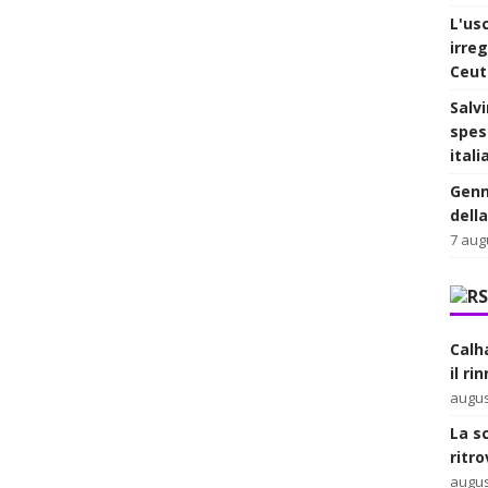
L'usc
irre
Ceut
Salvi
spes
itali
Genn
dell
7 aug
Calh
il ri
augus
La s
ritr
augus