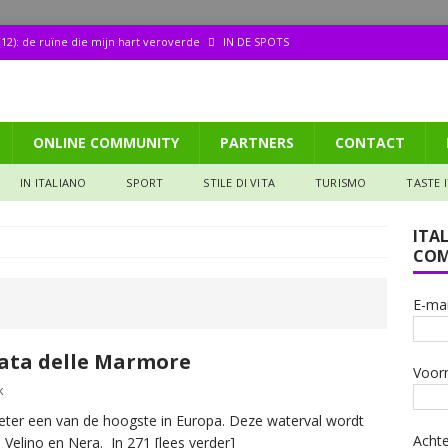
12): de ruïne die mijn hart veroverde
IN DE SPOTS
dood van architect Borromini
CULTURA
ppetito (158): Tagliata di manzo
GASTRONOMIA
ONLINE COMMUNITY
PARTNERS
CONTACT
aliana: Pizza met een biertje?
GASTRONOMIA
de ruïne die mijn hart veroverde
IN DE SPOTS
IN ITALIANO
SPORT
STILE DI VITA
TURISMO
TASTE 
ITA
COM
E-mai
ata delle Marmore
Voor
k
eter een van de hoogste in Europa. Deze waterval wordt
Acht
n Velino en Nera. In 271
[lees verder]