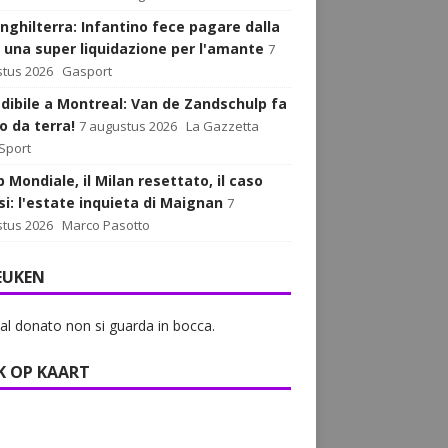
Inghilterra: Infantino fece pagare dalla
 una super liquidazione per l'amante
7
tus 2026
Gasport
edibile a Montreal: Van de Zandschulp fa
o da terra!
7 augustus 2026
La Gazzetta
 Sport
op Mondiale, il Milan resettato, il caso
si: l'estate inquieta di Maignan
7
tus 2026
Marco Pasotto
EUKEN
al donato non si guarda in bocca.
K OP KAART