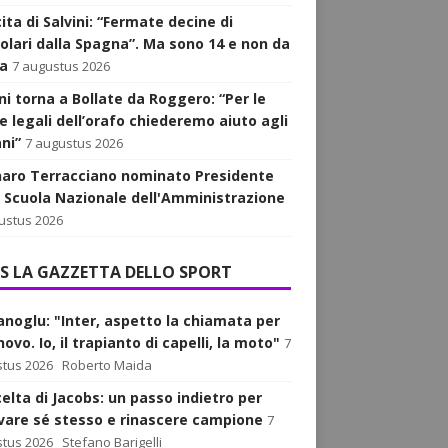
ita di Salvini: “Fermate decine di
golari dalla Spagna”. Ma sono 14 e non da
a
7 augustus 2026
ni torna a Bollate da Roggero: “Per le
e legali dell’orafo chiederemo aiuto agli
ani”
7 augustus 2026
aro Terracciano nominato Presidente
a Scuola Nazionale dell'Amministrazione
ustus 2026
LA GAZZETTA DELLO SPORT
anoglu: "Inter, aspetto la chiamata per
nnovo. Io, il trapianto di capelli, la moto"
7
tus 2026
Roberto Maida
celta di Jacobs: un passo indietro per
ovare sé stesso e rinascere campione
7
tus 2026
Stefano Barigelli