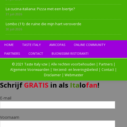
La cucina italiana: Pizza met een biertje?
31 juli 2026
Lombo (11): de ruïne die mijn hart veroverde
30 juli 2026
HOME
TASTE ITALY
AMICOPAS
ONLINE COMMUNITY
PARTNERS
CONTACT
BUONISSIMI RISTORANTI
© 2021 Taste Italy vzw | Alle rechten voorbehouden |
Partners
|
Algemene Voorwaarden
|
Verzend- en leveringsbeleid
|
Contact
|
Disclaimer
|
Webmaster
Schrijf
GRATIS
in als
Ita
lo
fan
!
E-mail
Voornaam