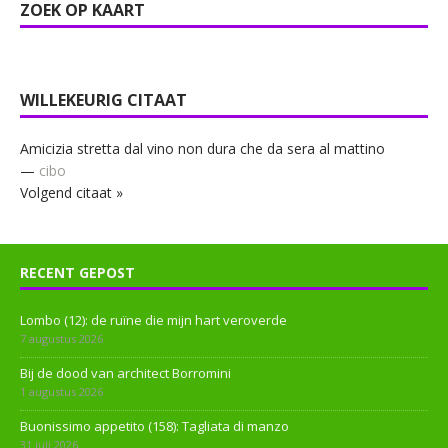
ZOEK OP KAART
WILLEKEURIG CITAAT
Amicizia stretta dal vino non dura che da sera al mattino
—
cibo
Volgend citaat »
RECENT GEPOST
Lombo (12): de ruïne die mijn hart veroverde
7 augustus 2026
Bij de dood van architect Borromini
1 augustus 2026
Buonissimo appetito (158): Tagliata di manzo
31 juli 2026