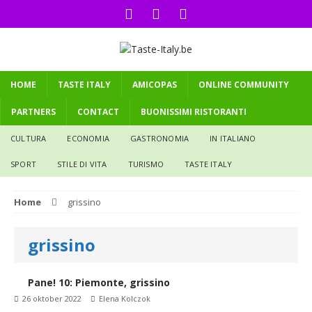
HOME
TASTE ITALY
AMICOPAS
ONLINE COMMUNITY
PARTNERS
CONTACT
BUONISSIMI RISTORANTI
CULTURA
ECONOMIA
GASTRONOMIA
IN ITALIANO
SPORT
STILE DI VITA
TURISMO
TASTE ITALY
Home
grissino
grissino
Pane! 10: Piemonte, grissino
26 oktober 2022
Elena Kolczok