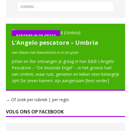
PARTNER IN DE SPOTS
L’Angelo pescatore – Umbria
van Steven Van Raemdonck in In de spots
Johan en Ilse ontvangen je graag in hun B&B L’Angelo
Pescatore – “De Vissende Engel“ – in het groene hart
van Umbrië, waar rust, genieten en lekker eten belangrijk
zijn! De zeven kamers zijn aangenaam
[lees verder]
→ Of zoek per rubriek | per regio
VOLG ONS OP FACEBOOK