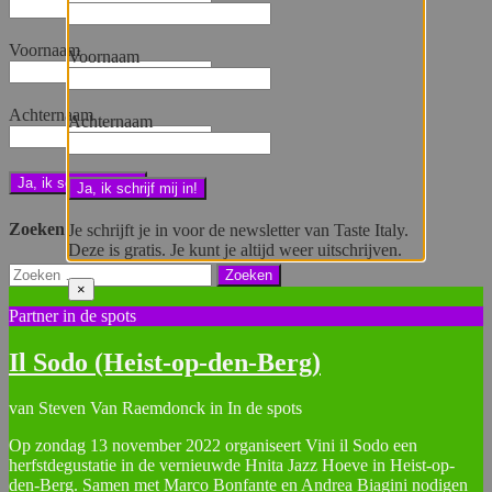
Voornaam
Voornaam
Achternaam
Achternaam
Zoeken
Je schrijft je in voor de newsletter van Taste Italy.
Deze is gratis. Je kunt je altijd weer uitschrijven.
Zoeken
×
naar:
Partner in de spots
Il Sodo (Heist-op-den-Berg)
van Steven Van Raemdonck in In de spots
Op zondag 13 november 2022 organiseert Vini il Sodo een
herfstdegustatie in de vernieuwde Hnita Jazz Hoeve in Heist-op-
den-Berg. Samen met Marco Bonfante en Andrea Biagini nodigen