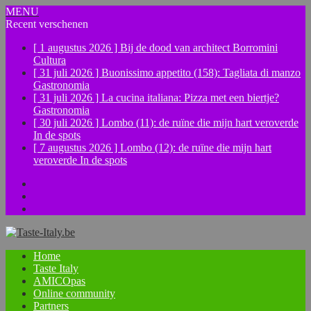
MENU
Recent verschenen
[ 1 augustus 2026 ]
Bij de dood van architect Borromini
Cultura
[ 31 juli 2026 ]
Buonissimo appetito (158): Tagliata di manzo
Gastronomia
[ 31 juli 2026 ]
La cucina italiana: Pizza met een biertje?
Gastronomia
[ 30 juli 2026 ]
Lombo (11): de ruïne die mijn hart veroverde
In de spots
[ 7 augustus 2026 ]
Lombo (12): de ruïne die mijn hart
veroverde
In de spots
Facebook
Instagram
YouTube
Home
Taste Italy
AMICOpas
Online community
Partners