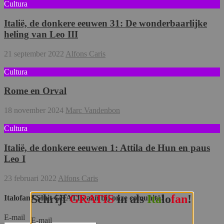
Cultura
Italië, de donkere eeuwen 31: De wonderbaarlijke
heling van Leo III
21 september 2022
Alfons Caris
Cultura
Rome en Orval
18 november 2024
Marc Vandenbon
Cultura
Italië, de donkere eeuwen 1: Attila de Hun en paus
Leo I
23 februari 2022
Alfons Caris
Schrijf
GRATIS
in als
Ita
lo
fan
!
Italofan? Sluit GRATIS aan bij onze comunità!
E-mail
E-mail