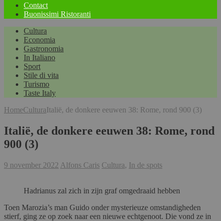
Contact
Buonissimi Ristoranti
Cultura
Economia
Gastronomia
In Italiano
Sport
Stile di vita
Turismo
Taste Italy
Home
Cultura
Italië, de donkere eeuwen 38: Rome, rond 900 (3)
Italië, de donkere eeuwen 38: Rome, rond
900 (3)
9 november 2022
Alfons Caris
Cultura
,
In de spots
Hadrianus zal zich in zijn graf omgedraaid hebben
Toen Marozia’s man Guido onder mysterieuze omstandigheden
stierf, ging ze op zoek naar een nieuwe echtgenoot. Die vond ze in