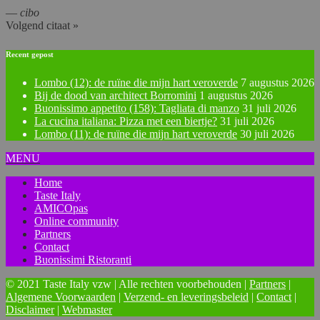
—
cibo
Volgend citaat »
Recent gepost
Lombo (12): de ruïne die mijn hart veroverde
7 augustus 2026
Bij de dood van architect Borromini
1 augustus 2026
Buonissimo appetito (158): Tagliata di manzo
31 juli 2026
La cucina italiana: Pizza met een biertje?
31 juli 2026
Lombo (11): de ruïne die mijn hart veroverde
30 juli 2026
MENU
Home
Taste Italy
AMICOpas
Online community
Partners
Contact
Buonissimi Ristoranti
© 2021 Taste Italy vzw | Alle rechten voorbehouden |
Partners
|
Algemene Voorwaarden
|
Verzend- en leveringsbeleid
|
Contact
|
Disclaimer
|
Webmaster