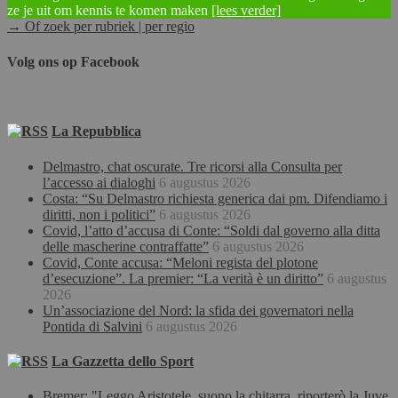
ze je uit om kennis te komen maken
[lees verder]
→ Of zoek per rubriek | per regio
Volg ons op Facebook
La Repubblica
Delmastro, chat oscurate. Tre ricorsi alla Consulta per
l’accesso ai dialoghi
6 augustus 2026
Costa: “Su Delmastro richiesta generica dai pm. Difendiamo i
diritti, non i politici”
6 augustus 2026
Covid, l’atto d’accusa di Conte: “Soldi dal governo alla ditta
delle mascherine contraffatte”
6 augustus 2026
Covid, Conte accusa: “Meloni regista del plotone
d’esecuzione”. La premier: “La verità è un diritto”
6 augustus
2026
Un’associazione del Nord: la sfida dei governatori nella
Pontida di Salvini
6 augustus 2026
La Gazzetta dello Sport
Bremer: "Leggo Aristotele, suono la chitarra, riporterò la Juve