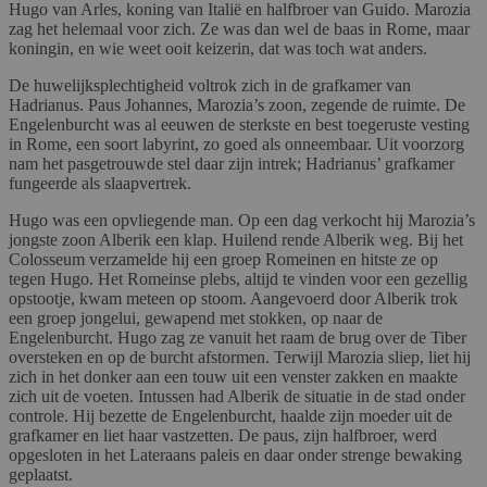
Hugo van Arles, koning van Italië en halfbroer van Guido. Marozia
zag het helemaal voor zich. Ze was dan wel de baas in Rome, maar
koningin, en wie weet ooit keizerin, dat was toch wat anders.
De huwelijksplechtigheid voltrok zich in de grafkamer van
Hadrianus. Paus Johannes, Marozia’s zoon, zegende de ruimte. De
Engelenburcht was al eeuwen de sterkste en best toegeruste vesting
in Rome, een soort labyrint, zo goed als onneembaar. Uit voorzorg
nam het pasgetrouwde stel daar zijn intrek; Hadrianus’ grafkamer
fungeerde als slaapvertrek.
Hugo was een opvliegende man. Op een dag verkocht hij Marozia’s
jongste zoon Alberik een klap. Huilend rende Alberik weg. Bij het
Colosseum verzamelde hij een groep Romeinen en hitste ze op
tegen Hugo. Het Romeinse plebs, altijd te vinden voor een gezellig
opstootje, kwam meteen op stoom. Aangevoerd door Alberik trok
een groep jongelui, gewapend met stokken, op naar de
Engelenburcht. Hugo zag ze vanuit het raam de brug over de Tiber
oversteken en op de burcht afstormen. Terwijl Marozia sliep, liet hij
zich in het donker aan een touw uit een venster zakken en maakte
zich uit de voeten. Intussen had Alberik de situatie in de stad onder
controle. Hij bezette de Engelenburcht, haalde zijn moeder uit de
grafkamer en liet haar vastzetten. De paus, zijn halfbroer, werd
opgesloten in het Lateraans paleis en daar onder strenge bewaking
geplaatst.