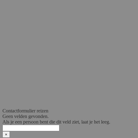
Contactformulier reizen
Geen velden gevonden.
Als je een persoon bent die dit veld ziet, laat je het leeg.
×