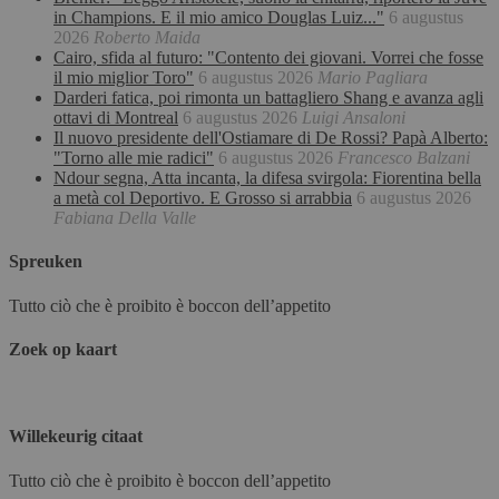
in Champions. E il mio amico Douglas Luiz..."
6 augustus
2026
Roberto Maida
Cairo, sfida al futuro: "Contento dei giovani. Vorrei che fosse
il mio miglior Toro"
6 augustus 2026
Mario Pagliara
Darderi fatica, poi rimonta un battagliero Shang e avanza agli
ottavi di Montreal
6 augustus 2026
Luigi Ansaloni
Il nuovo presidente dell'Ostiamare di De Rossi? Papà Alberto:
"Torno alle mie radici"
6 augustus 2026
Francesco Balzani
Ndour segna, Atta incanta, la difesa svirgola: Fiorentina bella
a metà col Deportivo. E Grosso si arrabbia
6 augustus 2026
Fabiana Della Valle
Spreuken
Tutto ciò che è proibito è boccon dell’appetito
Zoek op kaart
Willekeurig citaat
Tutto ciò che è proibito è boccon dell’appetito