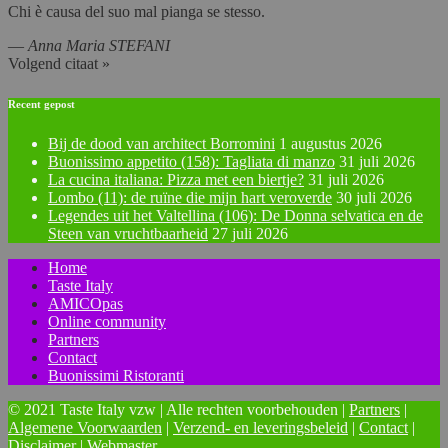
Chi è causa del suo mal pianga se stesso.
—
Anna Maria STEFANI
Volgend citaat »
Recent gepost
Bij de dood van architect Borromini
1 augustus 2026
Buonissimo appetito (158): Tagliata di manzo
31 juli 2026
La cucina italiana: Pizza met een biertje?
31 juli 2026
Lombo (11): de ruïne die mijn hart veroverde
30 juli 2026
Legendes uit het Valtellina (106): De Donna selvatica en de
Steen van vruchtbaarheid
27 juli 2026
Home
Taste Italy
AMICOpas
Online community
Partners
Contact
Buonissimi Ristoranti
© 2021 Taste Italy vzw | Alle rechten voorbehouden |
Partners
|
Algemene Voorwaarden
|
Verzend- en leveringsbeleid
|
Contact
|
Disclaimer
|
Webmaster