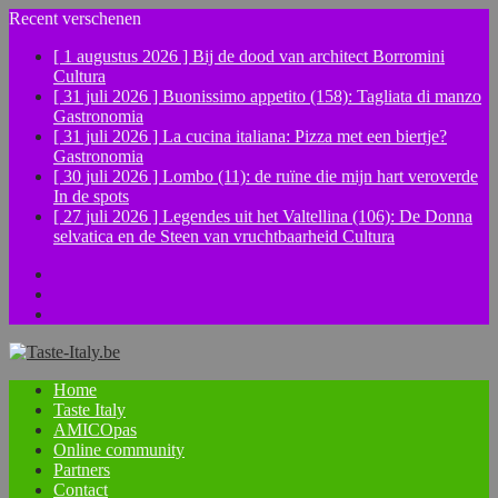
Recent verschenen
[ 1 augustus 2026 ]
Bij de dood van architect Borromini
Cultura
[ 31 juli 2026 ]
Buonissimo appetito (158): Tagliata di manzo
Gastronomia
[ 31 juli 2026 ]
La cucina italiana: Pizza met een biertje?
Gastronomia
[ 30 juli 2026 ]
Lombo (11): de ruïne die mijn hart veroverde
In de spots
[ 27 juli 2026 ]
Legendes uit het Valtellina (106): De Donna
selvatica en de Steen van vruchtbaarheid
Cultura
Facebook
Instagram
YouTube
Home
Taste Italy
AMICOpas
Online community
Partners
Contact