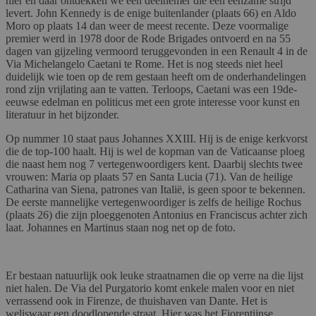
hier en daar ontdekken we een deelnemer die een eenzame strijd
levert. John Kennedy is de enige buitenlander (plaats 66) en Aldo
Moro op plaats 14 dan weer de meest recente. Deze voormalige
premier werd in 1978 door de Rode Brigades ontvoerd en na 55
dagen van gijzeling vermoord teruggevonden in een Renault 4 in de
Via Michelangelo Caetani te Rome. Het is nog steeds niet heel
duidelijk wie toen op de rem gestaan heeft om de onderhandelingen
rond zijn vrijlating aan te vatten. Terloops, Caetani was een 19de-
eeuwse edelman en politicus met een grote interesse voor kunst en
literatuur in het bijzonder.
Op nummer 10 staat paus Johannes XXIII. Hij is de enige kerkvorst
die de top-100 haalt. Hij is wel de kopman van de Vaticaanse ploeg
die naast hem nog 7 vertegenwoordigers kent. Daarbij slechts twee
vrouwen: Maria op plaats 57 en Santa Lucia (71). Van de heilige
Catharina van Siena, patrones van Italië, is geen spoor te bekennen.
De eerste mannelijke vertegenwoordiger is zelfs de heilige Rochus
(plaats 26) die zijn ploeggenoten Antonius en Franciscus achter zich
laat. Johannes en Martinus staan nog net op de foto.
Er bestaan natuurlijk ook leuke straatnamen die op verre na die lijst
niet halen. De Via del Purgatorio komt enkele malen voor en niet
verrassend ook in Firenze, de thuishaven van Dante. Het is
weliswaar een doodlopende straat. Hier was het Fiorentijnse