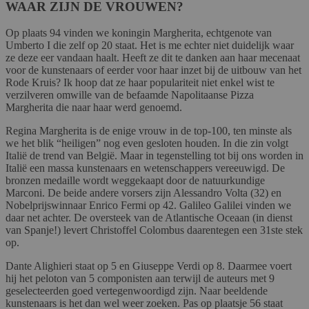
WAAR ZIJN DE VROUWEN?
Op plaats 94 vinden we koningin Margherita, echtgenote van
Umberto I die zelf op 20 staat. Het is me echter niet duidelijk waar
ze deze eer vandaan haalt. Heeft ze dit te danken aan haar mecenaat
voor de kunstenaars of eerder voor haar inzet bij de uitbouw van het
Rode Kruis? Ik hoop dat ze haar populariteit niet enkel wist te
verzilveren omwille van de befaamde Napolitaanse Pizza
Margherita die naar haar werd genoemd.
Regina Margherita is de enige vrouw in de top-100, ten minste als
we het blik “heiligen” nog even gesloten houden. In die zin volgt
Italië de trend van België. Maar in tegenstelling tot bij ons worden in
Italië een massa kunstenaars en wetenschappers vereeuwigd. De
bronzen medaille wordt weggekaapt door de natuurkundige
Marconi. De beide andere vorsers zijn Alessandro Volta (32) en
Nobelprijswinnaar Enrico Fermi op 42. Galileo Galilei vinden we
daar net achter. De oversteek van de Atlantische Oceaan (in dienst
van Spanje!) levert Christoffel Colombus daarentegen een 31ste stek
op.
Dante Alighieri staat op 5 en Giuseppe Verdi op 8. Daarmee voert
hij het peloton van 5 componisten aan terwijl de auteurs met 9
geselecteerden goed vertegenwoordigd zijn. Naar beeldende
kunstenaars is het dan wel weer zoeken. Pas op plaatsje 56 staat