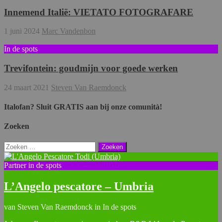
Innemend Italië: VIETATO FOTOGRAFARE
1 juni 2024
Marc Vandenbon
In de spots
Trevifontein: goudmijn voor goede werken
24 maart 2021
Steven Van Raemdonck
Italofan? Sluit GRATIS aan bij onze comunità!
Zoeken
Zoeken
naar:
Partner in de spots
L’Angelo pescatore – Umbria
van Steven Van Raemdonck in In de spots