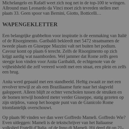
Michelangelo en Rafaël weet zich nog net in de top-100 te wringen.
Allround man Leonardo da Vinci moet zich tevreden stellen met
plaats 33. Geen spoor van Bernini, Giotto, Botticelli…
WAPENGEKLETTER
Een belangrijke grabbelton voor inspiratie is de eenmaking van Italië
of de Risorgimento. Garibaldi bekleedt met 5472 straatnamen de
tweede plaats en Giuseppe Mazzini valt net buiten het podium.
Cavour komt op plaats 6 terecht. Zelfs de Risorgimento op zich
krijgt aardig wat naamborden. Wel jammer dat Rome zelfs geen
steegje kon vinden voor Anita Garibaldi, de echtgenote van de
vrijheidsheld die zelf vereerd wordt met een straat, een plein en zelfs
een brug.
Anita werd gepaaid met een standbeeld. Heftig zwaait ze met een
revolver terwijl ze als een Braziliaanse furie naar het slagveld
galoppeert. Alleen blijft ze echter verscholen tussen de struiken en
de bomen terwijl honderd meter verder Giuseppe, statig gezeten op
zijn strijdros, vanop het hoogste punt van de Gianicolo Rome
triomfantelijk overschouwt.
Op plaats 90 vinden we dan weer Goffredo Mameli. Goffredo Wie?
Even uitleggen: Mameli is de tekstschrijver van het Italiaanse
volkslied Fratelli d’Italia, of de Inno di Mameli. Hij deed dit op 21-