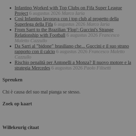
Infantino Worked with Top Clubs on Fifa Super League
Project
6 augustus 2026
Marco Iaria
Così Infantino lavorava con i top club al progetto della
Superlega della Fifa
6 augustus 2026
Marco Iaria
From Sarri to the Brazilian 'Flop': Guccini's Strange
Relationship with Football
6 augustus 2026
Francesco
Maletto Cazzullo
Da Sarri al "bidone" brasiliano che... Guccini e il suo strano
rapporto con il calcio
6 augustus 2026
Francesco Maletto
Cazzullo
Rischio penalità per Antonelli a Monza? Il nuovo motore e la
strategia Mercedes
6 augustus 2026
Paolo Filisetti
Spreuken
Chi è causa del suo mal pianga se stesso.
Zoek op kaart
Willekeurig citaat