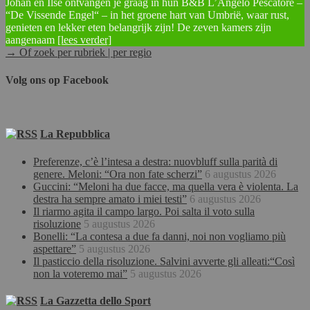
Johan en Ilse ontvangen je graag in hun B&B L’Angelo Pescatore –
“De Vissende Engel“ – in het groene hart van Umbrië, waar rust,
genieten en lekker eten belangrijk zijn! De zeven kamers zijn
aangenaam
[lees verder]
→ Of zoek per rubriek | per regio
Volg ons op Facebook
La Repubblica
Preferenze, c’è l’intesa a destra: nuovbluff sulla parità di
genere. Meloni: “Ora non fate scherzi”
6 augustus 2026
Guccini: “Meloni ha due facce, ma quella vera è violenta. La
destra ha sempre amato i miei testi”
6 augustus 2026
Il riarmo agita il campo largo. Poi salta il voto sulla
risoluzione
5 augustus 2026
Bonelli: “La contesa a due fa danni, noi non vogliamo più
aspettare”
5 augustus 2026
Il pasticcio della risoluzione. Salvini avverte gli alleati:“Così
non la voteremo mai”
5 augustus 2026
La Gazzetta dello Sport