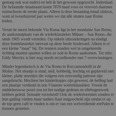
genoeg ook wat ouder) en heb ik het gewoon opgezocht. Inderdaad.
De befaamde straatnaam komt 7870 maal voor en verovert daarmee
ruimschoots de eerste plaats. Alleen is deze benaming totaal zinloos,
want al tweeduizend jaar weten we dat alle straten naar Rome
leiden.
Veruit de meest bekende Via Roma ligt in het mondaine San Remo,
de aankomstplaats van de wielerklassieker Milaan – San Remo, die
sinds 1905 wordt verreden. Op enkele uitzonderingen na eindigt
deze lenteklassieker steevast op deze brede boulevard. Alleen is er
een kleine “maar” bij. De renners zouden wel in omgekeerde
richting moeten spurten willen ze ooit in Rome aankomen. Ter info:
Eddy Merckx is hier nog steeds recordhouder met 7 overwinningen.
Minder legendarisch is de Via Roma in Roccamondolfi in de
Molise. Het straatje is smal, steil, hobbelig, bochtig en geplaveid met
kleine, platte steentjes die volgens een eenvoudig patroon zijn
aangebracht. Mochten het kinderkopjes zijn geweest, de helling had
een plaatsje verdiend in een Vlaamse wielerklassieker. Vooral de
middeleeuwse poort zou tot het nodige gedrum en ellebogenwerk
hebben geleid. Sensatie verzekerd! Ook de wielertoeristen zouden er
hun gading vinden maar nadien fraai ontgoocheld zijn omdat er op
de top geen café te vinden is om er van een welverdiende erePalm te
kunnen genieten.