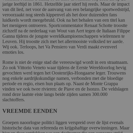
jarige leeftijd in 1861. Hetzelfde jaar stierf hij reeds. Maar de impact
van dit lied, net voor de aanvang van een belangrijke sportwedstrijd,
veroorzaakt nog steeds kippenvel als het door duizenden fans
luidkeels wordt meegebruld. Ook na het behalen van een titel kan
het menigeen ontroeren. Sportcommentator Renaat Schotte troostte
zichzelf na de nederlaag van Wout van Aert tegen de Italiaan Filippe
Ganna tijdens de jongste wereldkampioenschappen wielrennen te
Leuven. Hij troostte zich met het allermooiste volkslied ter aarde.
Wij ook. Terloops, het Va Pensiero van Verdi maakt evenveel
emoties los.
Rome is niet de enige stad die vereeuwigd wordt in een straatnaam.
Zo ook Vittorio Veneto waar tijdens de Eerste Wereldoorlog hevig
gevochten werd tegen het Oostenrijks-Hongaarse leger. Trouwens
nog enkele aardrijkskundige namen, verbonden met die bloedige
periode en regio, eisen hun plaats op. Naast de Monte Grappa
vinden we ook twee rivieren: de Piave en de Isonzo. De veldslagen
rond deze laatste eiste langs beide zijden samen 300.000
slachtoffers.
VREEMDE EENDEN
Groepen naoorlogse politici liggen verspreid over de lijst evenals
historische data van referenda en krijgshaftige overwinningen. Maar