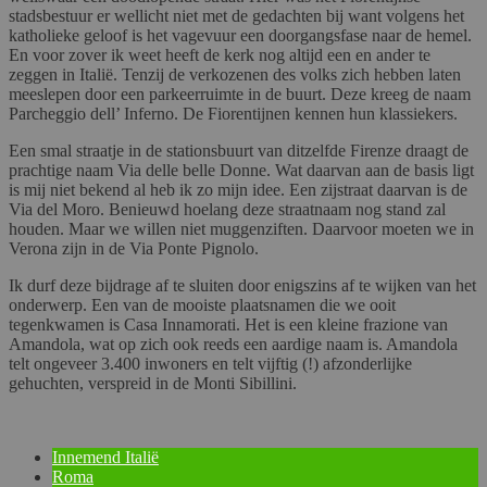
stadsbestuur er wellicht niet met de gedachten bij want volgens het
katholieke geloof is het vagevuur een doorgangsfase naar de hemel.
En voor zover ik weet heeft de kerk nog altijd een en ander te
zeggen in Italië. Tenzij de verkozenen des volks zich hebben laten
meeslepen door een parkeerruimte in de buurt. Deze kreeg de naam
Parcheggio dell’ Inferno. De Fiorentijnen kennen hun klassiekers.
Een smal straatje in de stationsbuurt van ditzelfde Firenze draagt de
prachtige naam Via delle belle Donne. Wat daarvan aan de basis ligt
is mij niet bekend al heb ik zo mijn idee. Een zijstraat daarvan is de
Via del Moro. Benieuwd hoelang deze straatnaam nog stand zal
houden. Maar we willen niet muggenziften. Daarvoor moeten we in
Verona zijn in de Via Ponte Pignolo.
Ik durf deze bijdrage af te sluiten door enigszins af te wijken van het
onderwerp. Een van de mooiste plaatsnamen die we ooit
tegenkwamen is Casa Innamorati. Het is een kleine frazione van
Amandola, wat op zich ook reeds een aardige naam is. Amandola
telt ongeveer 3.400 inwoners en telt vijftig (!) afzonderlijke
gehuchten, verspreid in de Monti Sibillini.
Innemend Italië
Roma