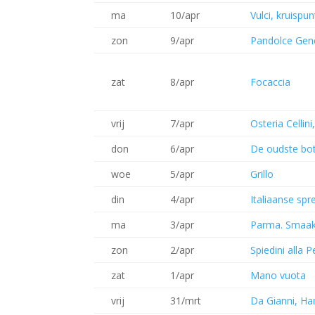
ma
10/apr
Vulci, kruisp
zon
9/apr
Pandolce Gen
zat
8/apr
Focaccia
vrij
7/apr
Osteria Celli
don
6/apr
De oudste bot
woe
5/apr
Grillo
din
4/apr
Italiaanse sp
ma
3/apr
Parma. Smaak
zon
2/apr
Spiedini alla 
zat
1/apr
Mano vuota
vrij
31/mrt
Da Gianni, H