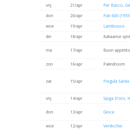
vrij
21/apr
Per Bacco, G
don
20/apr
Fiat 600 (195
woe
19/apr
Lambrusco
din
18/apr
Italiaanse sp
ma
17/apr
Buon appetito
zon
16/apr
Palindroom
zat
15/apr
Fregula Sarda
vrij
14/apr
Spiga D’oro,
don
13/apr
Gioca
woe
12/apr
Verdicchio