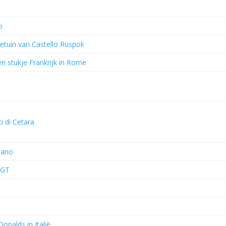
o
etuin van Castello Ruspoli
een stukje Frankrijk in Rome
ci di Cetara
ilano
 GT
onalds in Italië