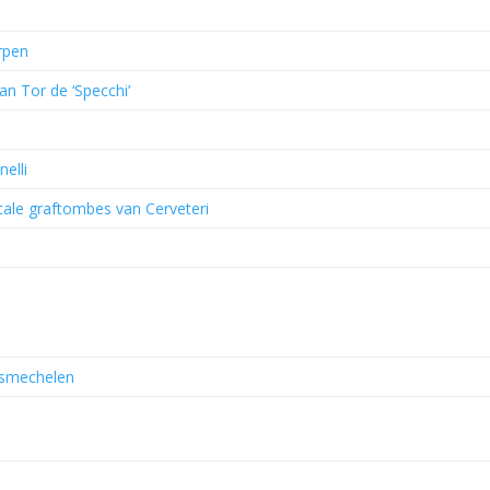
rpen
an Tor de ‘Specchi’
elli
le graftombes van Cerveteri
asmechelen