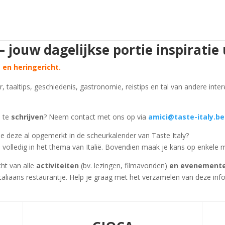
ouw dagelijkse portie inspiratie ui
en heringericht.
ur, taaltips, geschiedenis, gastronomie, reistips en tal van andere int
s
te
schrijven
? Neem contact met ons op via
amici@taste-italy.be
je deze al opgemerkt in de scheurkalender van Taste Italy?
olledig in het thema van Italië. Bovendien maak je kans op enkele m
ht van alle
activiteiten
(bv. lezingen, filmavonden)
en evenementen
Italiaans restaurantje. Help je graag met het verzamelen van deze inf