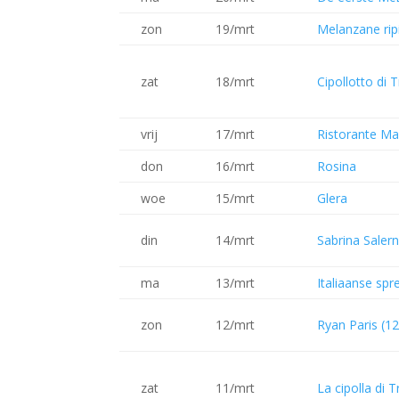
zon
19/mrt
Melanzane rip
zat
18/mrt
Cipollotto di 
vrij
17/mrt
Ristorante Ma
don
16/mrt
Rosina
woe
15/mrt
Glera
din
14/mrt
Sabrina Saler
ma
13/mrt
Italiaanse sp
zon
12/mrt
Ryan Paris (1
zat
11/mrt
La cipolla di 