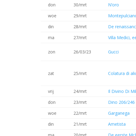
don
30/mrt
N’oro
woe
29/mrt
Montepulcian
din
28/mrt
De renaissanc
ma
27/mrt
Villa Medici, 
zon
26/03/23
Gucci
zat
25/mrt
Colatura di ali
vrij
24/mrt
Il Divino Di M
don
23/mrt
Dino 206/246
woe
22/mrt
Garganega
din
21/mrt
Ametista
ma
20/mrt
De eerste McD