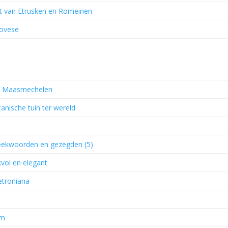
unt van Etrusken en Romeinen
ovese
ni, Maasmechelen
anische tuin ter wereld
reekwoorden en gezegden (5)
vol en elegant
Petroniana
am