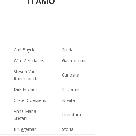
TI AMO
Carl Buyck
Storia
Wim Cerstiaens
Gastronomia
Steven Van
Curiosità
Raemdonck
Dirk Michiels
Ristoranti
Gretel Goessens
Novità
Anna Maria
Literatura
Stefani
Bruggeman
Storia