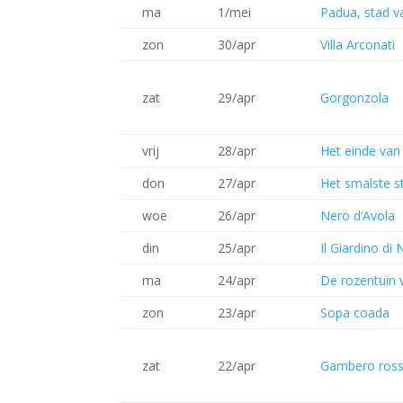
ma
1/mei
Padua, stad va
zon
30/apr
Villa Arconati
zat
29/apr
Gorgonzola
vrij
28/apr
Het einde va
don
27/apr
Het smalste st
woe
26/apr
Nero d’Avola
din
25/apr
Il Giardino di 
ma
24/apr
De rozentuin
zon
23/apr
Sopa coada
zat
22/apr
Gambero ros