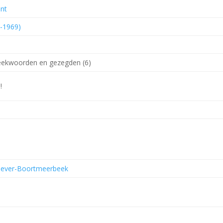
ent
5-1969)
reekwoorden en gezegden (6)
!
 Hever-Boortmeerbeek