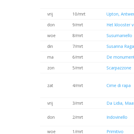
vrij
10/mrt
Upton, Antwe
don
9/mrt
Het klooster v
woe
8/mrt
Susumaniello
din
7/mrt
Susanna Ragan
ma
6/mrt
De monumenta
zon
5/mrt
Scarpazzone
zat
4/mrt
Cime di rapa
vrij
3/mrt
Da Lidia, Ma
don
2/mrt
Indovinello
woe
1/mrt
Primitivo