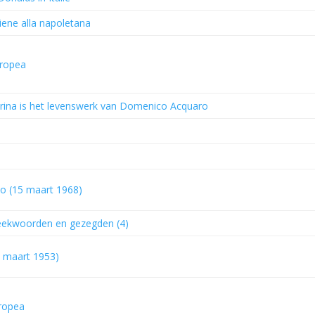
iene alla napoletana
Tropea
rina is het levenswerk van Domenico Acquaro
no (15 maart 1968)
reekwoorden en gezegden (4)
2 maart 1953)
Tropea