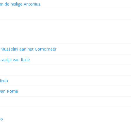
n de heilige Antonius.
n Mussolini aan het Comomeer
raatje van Italië
Ninfa
 van Rome
so