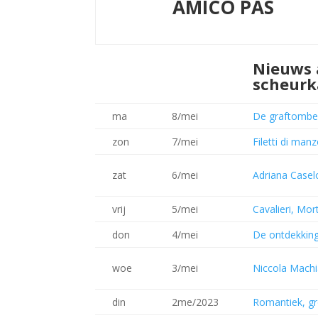
AMICO PAS
Nieuws 
scheurk
ma
8/mei
De graftombes
zon
7/mei
Filetti di manz
zat
6/mei
Adriana Casel
vrij
5/mei
Cavalieri, Mor
don
4/mei
De ontdekking
woe
3/mei
Niccola Machi
din
2me/2023
Romantiek, gr