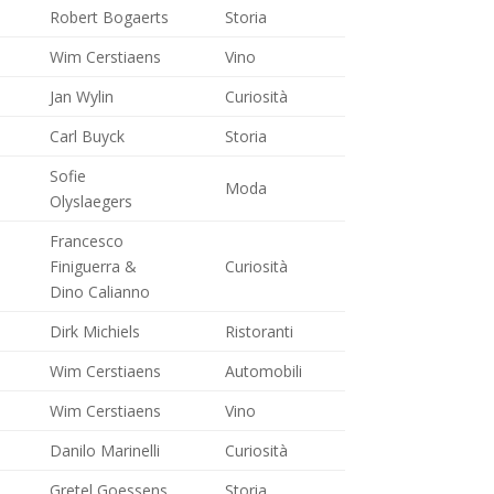
Robert Bogaerts
Storia
Wim Cerstiaens
Vino
Jan Wylin
Curiosità
Carl Buyck
Storia
Sofie
Moda
Olyslaegers
Francesco
Finiguerra &
Curiosità
Dino Calianno
Dirk Michiels
Ristoranti
Wim Cerstiaens
Automobili
Wim Cerstiaens
Vino
Danilo Marinelli
Curiosità
Gretel Goessens
Storia