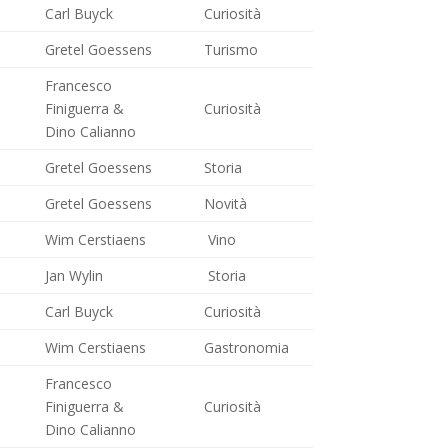
Carl Buyck
Curiosità
Gretel Goessens
Turismo
Francesco
Finiguerra &
Curiosità
Dino Calianno
Gretel Goessens
Storia
Gretel Goessens
Novità
Wim Cerstiaens
Vino
Jan Wylin
Storia
Carl Buyck
Curiosità
Wim Cerstiaens
Gastronomia
Francesco
Finiguerra &
Curiosità
Dino Calianno