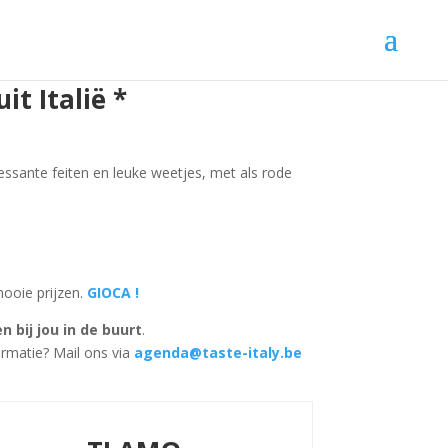
t Italië *
eressante feiten en leuke weetjes, met als rode
ooie prijzen.
GIOCA !
 bij jou in de buurt
.
ormatie? Mail ons via
agenda@taste-italy.be