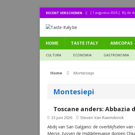
[ 1 augustus 2026 ]
Bij de 
RECENT VERSCHENEN
[ 31 juli 2026 ]
Buonissimo a
[ 31 juli 2026 ]
La cucina it
HOME
TASTE ITALY
AMICOPAS
[ 30 juli 2026 ]
Lombo (11): 
[ 27 juli 2026 ]
Legendes uit
CULTURA
ECONOMIA
GASTRONOMIA
CULTURA
Home
Montesiepi
Montesiepi
Toscane anders: Abbazia 
23 juni 2026
Steven Van Raemdonck
Abdij van San Galgano: de overblijfselen van 
Merse, tussen de middeleeuwse dorpen Chiu