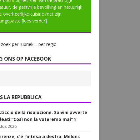
erkocht bij het zien van de prachtige
atuur, de gastvrije bevolking en natuurlijk
e overheerlijke cuisine met zijn
angepaste
[lees verder]
zoek per rubriek | per regio
G ONS OP FACEBOOK
LA REPUBBLICA
sticcio della risoluzione. Salvini avverte
alleati:“Così non la voteremo mai”
5
tus 2026
renze, c’è l’intesa a destra. Meloni: