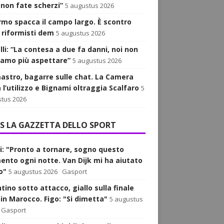
 non fate scherzi”
5 augustus 2026
iarmo spacca il campo largo. È scontro
i riformisti dem
5 augustus 2026
lli: “La contesa a due fa danni, noi non
iamo più aspettare”
5 augustus 2026
astro, bagarre sulle chat. La Camera
 l’utilizzo e Bignami oltraggia Scalfaro
5
tus 2026
LA GAZZETTA DELLO SPORT
i: "Pronto a tornare, sogno questo
nto ogni notte. Van Dijk mi ha aiutato
o"
5 augustus 2026
Gasport
tino sotto attacco, giallo sulla finale
 in Marocco. Figo: "Si dimetta"
5 augustus
Gasport