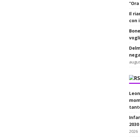
“Ora
Il r
con 
Bone
vogl
Delm
nega
augus
Leon
mome
tant
Infan
2030
2026