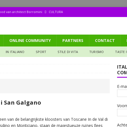
dood van architect Borromini
CULTURA
ppetito (158): Tagliata di manzo
GASTRONOMIA
aliana: Pizza met een biertje?
GASTRONOMIA
ONLINE COMMUNITY
PARTNERS
CONTACT
de ruïne die mijn hart veroverde
IN DE SPOTS
 het Valtellina (106): De Donna selvatica en de Steen van vruchtbaarheid
IN ITALIANO
SPORT
STILE DI VITA
TURISMO
TASTE 
ITA
COM
E-mai
di San Galgano
Voor
een van de belangrijkste kloosters van Toscane In de Val di
Acht
sdino en Monticiano, staan de majestueuze ruïnes
[lees