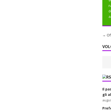
v
n
d
a
→ Of 
VOL
Il pa
gli 
augus
Prefe