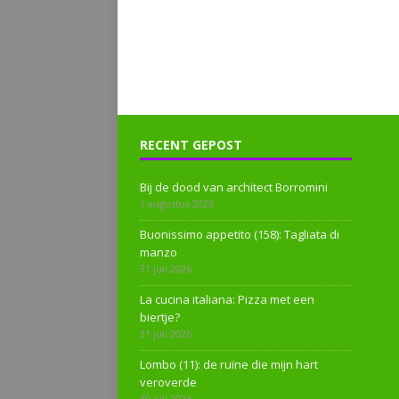
RECENT GEPOST
Bij de dood van architect Borromini
1 augustus 2026
Buonissimo appetito (158): Tagliata di
manzo
31 juli 2026
La cucina italiana: Pizza met een
biertje?
31 juli 2026
Lombo (11): de ruïne die mijn hart
veroverde
30 juli 2026