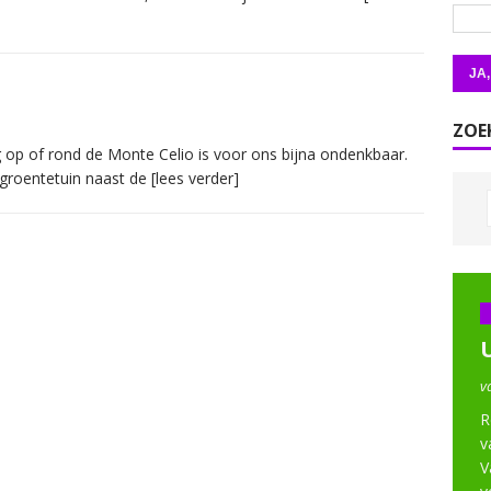
ZOE
p of rond de Monte Celio is voor ons bijna ondenkbaar.
e groentetuin naast de
[lees verder]
v
R
v
V