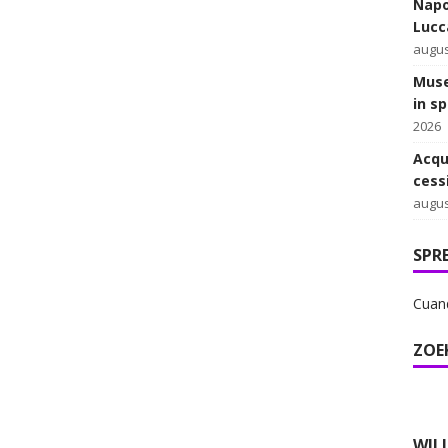
Napo
Lucca
augus
Muse
in s
2026
Acqu
cess
augus
SPR
Cuand
ZOE
WIL