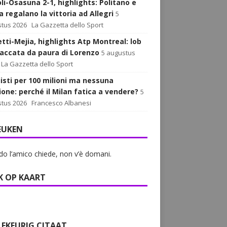
li-Osasuna 2-1, highlights: Politano e
 regalano la vittoria ad Allegri
5
tus 2026
La Gazzetta dello Sport
tti-Mejia, highlights Atp Montreal: lob
paccata da paura di Lorenzo
5 augustus
La Gazzetta dello Sport
isti per 100 milioni ma nessuna
ione: perché il Milan fatica a vendere?
5
tus 2026
Francesco Albanesi
EUKEN
o l’amico chiede, non v’è domani.
K OP KAART
LEKEURIG CITAAT