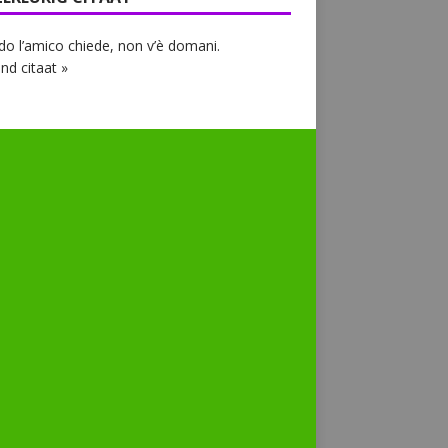
o l’amico chiede, non v’è domani.
nd citaat »