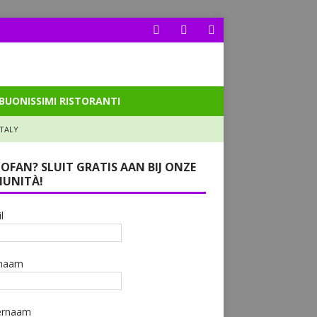
BUONISSIMI RISTORANTI
ITALY
LOFAN? SLUIT GRATIS AAN BIJ ONZE
UNITÀ!
l
naam
ernaam