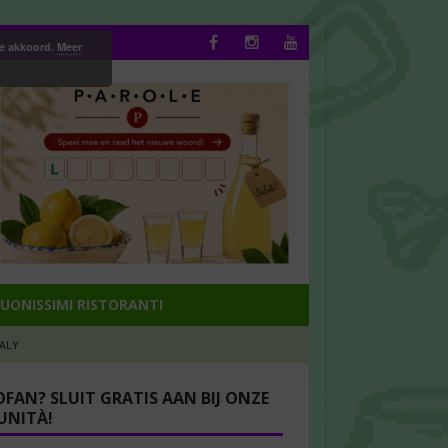
ee akkoord.
Meer
UONISSIMI RISTORANTI
TALY
OFAN? SLUIT GRATIS AAN BIJ ONZE
NITÀ!