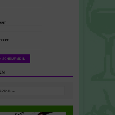
aam
rnaam
EN