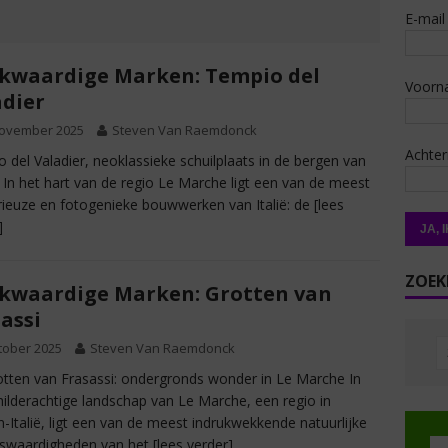
E-mail
kwaardige Marken: Tempio del
Voorn
adier
november 2025
Steven Van Raemdonck
Achte
 del Valadier, neoklassieke schuilplaats in de bergen van
In het hart van de regio Le Marche ligt een van de meest
ieuze en fotogenieke bouwwerken van Italië: de
[lees
]
ZOEK
kwaardige Marken: Grotten van
assi
tober 2025
Steven Van Raemdonck
tten van Frasassi: ondergronds wonder in Le Marche In
hilderachtige landschap van Le Marche, een regio in
-Italië, ligt een van de meest indrukwekkende natuurlijke
nswaardigheden van het
[lees verder]