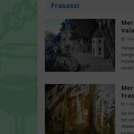
Frasassi
Mer
Val
19 
Tempio
Genga 
myster
verder
Mer
Fras
1 ok
De Gro
het sc
Midden
bezie