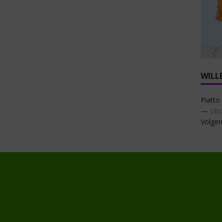
WILL
Piatto 
—
cib
Volgen