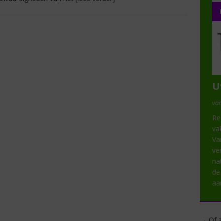
U
van
Re
va
Va
ve
na
de
aa
→ Of z