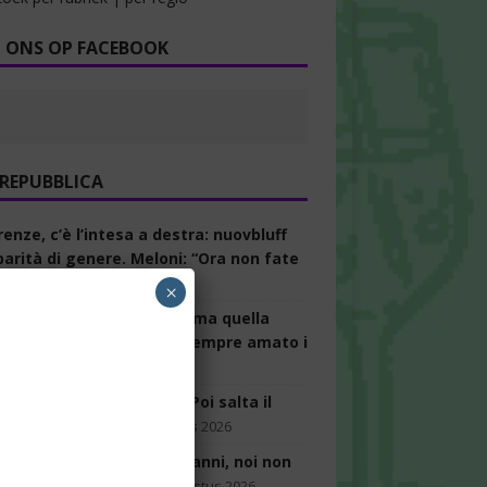
 ONS OP FACEBOOK
 REPUBBLICA
enze, c’è l’intesa a destra: nuovbluff
parità di genere. Meloni: “Ora non fate
zi”
6 augustus 2026
×
ni: “Meloni ha due facce, ma quella
è violenta. La destra ha sempre amato i
esti”
6 augustus 2026
rmo agita il campo largo. Poi salta il
ulla risoluzione
5 augustus 2026
i: “La contesa a due fa danni, noi non
amo più aspettare”
5 augustus 2026