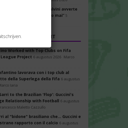
ticcio della risoluzione. Salvini avverte
leati:“Così non la voteremo mai”
5
us 2026
itschrijven.
 GAZZETTA DELLO SPORT
tino Worked with Top Clubs on Fifa
 League Project
6 augustus 2026
Marco
nfantino lavorava con i top club al
tto della Superlega della Fifa
6 augustus
Marco Iaria
arri to the Brazilian 'Flop': Guccini's
ge Relationship with Football
6 augustus
Francesco Maletto Cazzullo
ri al "bidone" brasiliano che... Guccini e
 strano rapporto con il calcio
6 augustus