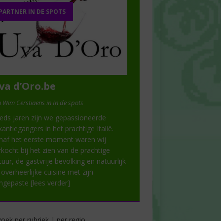
PARTNER IN DE SPOTS
va d’Oro.be
 Wim Cerstiaens in In de spots
eds jaren zijn we gepassioneerde
kantiegangers in het prachtige Italië.
naf het eerste moment waren wij
rkocht bij het zien van de prachtige
tuur, de gastvrije bevolking en natuurlijk
 overheerlijke cuisine met zijn
ngepaste
[lees verder]
oek per rubriek | per regio