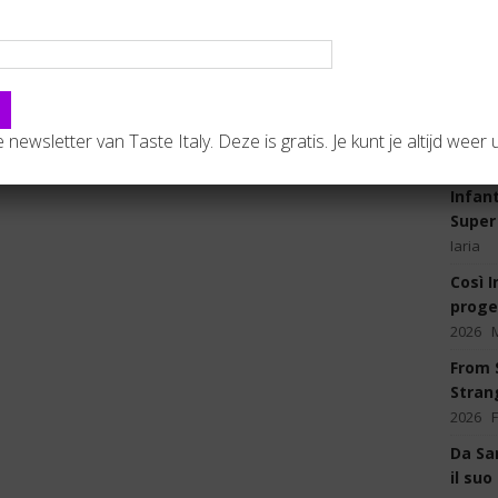
Il pas
gli al
august
de newsletter van Taste Italy. Deze is gratis. Je kunt je altijd weer u
LA
Infan
Super
Iaria
Così I
proge
2026
From S
Stran
2026
Da Sar
il suo