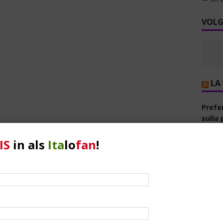
VOLG
LA
Prefer
sulla 
scher
IS
in als
Ita
lo
fan
!
Gucci
vera 
miei t
Il ria
voto s
Bonell
vogli