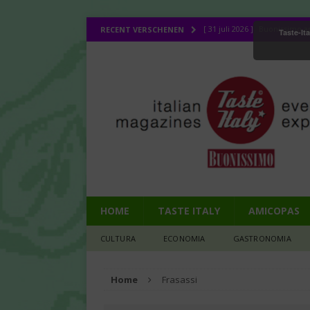
[ 31 juli 2026 ]
Buonissimo ap
RECENT VERSCHENEN
Taste-It
[ 31 juli 2026 ]
La cucina ital
[ 30 juli 2026 ]
Lombo (11): d
[ 27 juli 2026 ]
Legendes uit 
CULTURA
[ 1 augustus 2026 ]
Bij de d
HOME
TASTE ITALY
AMICOPAS
CULTURA
ECONOMIA
GASTRONOMIA
Home
Frasassi