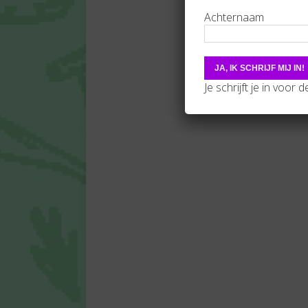
Achternaam
Je schrijft je in voor 