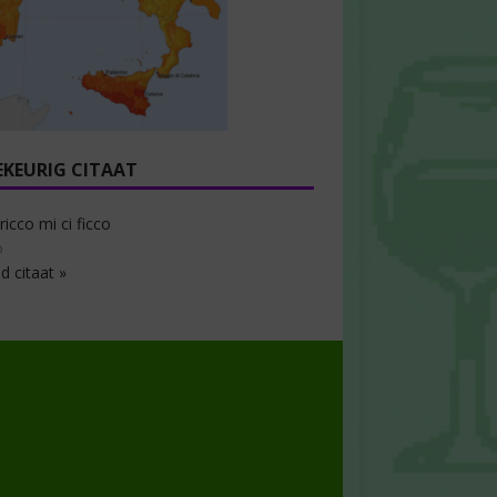
EKEURIG CITAAT
ricco mi ci ficco
o
d citaat »