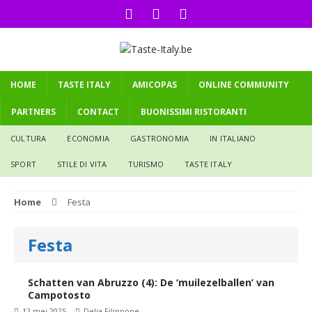
HOME
TASTE ITALY
AMICOPAS
ONLINE COMMUNITY
PARTNERS
CONTACT
BUONISSIMI RISTORANTI
CULTURA
ECONOMIA
GASTRONOMIA
IN ITALIANO
SPORT
STILE DI VITA
TURISMO
TASTE ITALY
Home
Festa
Festa
Schatten van Abruzzo (4): De ‘muilezelballen’ van
Campotosto
12 mei 2025
Delia Filippone