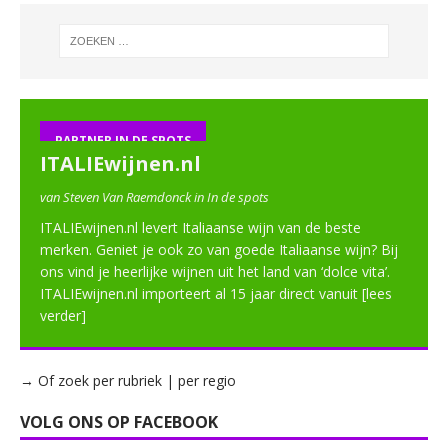
PARTNER IN DE SPOTS
ITALIEwijnen.nl
van Steven Van Raemdonck in In de spots
ITALIEwijnen.nl levert Italiaanse wijn van de beste
merken. Geniet je ook zo van goede Italiaanse wijn? Bij
ons vind je heerlijke wijnen uit het land van ‘dolce vita’.
ITALIEwijnen.nl importeert al 15 jaar direct vanuit
[lees
verder]
→ Of zoek per rubriek | per regio
VOLG ONS OP FACEBOOK