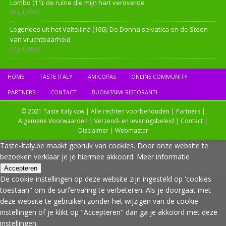
Lombo (11): de ruïne die mijn hart veroverde
30 juli 2026
Legendes uit het Valtellina (106): De Donna selvatica en de Steen
van vruchtbaarheid
27 juli 2026
HOME
TASTE ITALY
AMICOPAS
ONLINE COMMUNITY
PARTNERS
CONTACT
BUONISSIMI RISTORANTI
© 2021 Taste Italy vzw | Alle rechten voorbehouden |
Partners
|
Algemene Voorwaarden
|
Verzend- en leveringsbeleid
|
Contact
|
Disclaimer
|
Webmaster
Taste-Italy.be maakt gebruik van cookies. Door onze website te
bezoeken verklaar je je hiermee akkoord.
Meer informatie
Accepteren
De cookie-instellingen op deze website zijn ingesteld op 'cookies
toestaan" om de surfervaring te verbeteren. Als je doorgaat met
deze website te gebruiken zonder het wijzigen van de cookie-
instellingen of je klikt op "Accepteren" dan ga je akkoord met deze
instellingen.