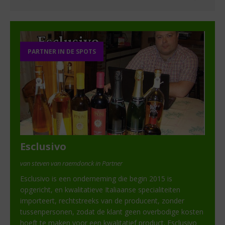
PARTNER IN DE SPOTS
Esclusivo
van steven van raemdonck in Partner
Esclusivo is een onderneming die begin 2015 is
opgericht, en kwalitatieve Italiaanse specialiteiten
importeert, rechtstreeks van de producent, zonder
tussenpersonen, zodat de klant geen overbodige kosten
hoeft te maken voor een kwalitatief product. Esclusivo