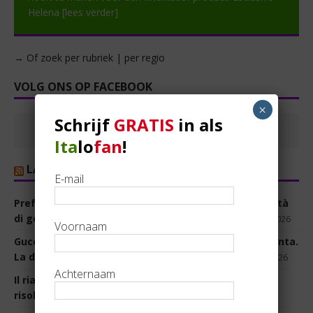
Helena
[lees verder]
→ Of zoek per rubriek | per regio
VOLG ONS OP FACEBOOK
×
Schrijf
GRATIS
in als
Ita
lo
fan
!
LA REPUBBLICA
E-mail
Preferenze, c’è l’intesa a destra: nuovbluff sulla parità
di genere. Meloni: “Ora non fate scherzi”
6 augustus 2026
Voornaam
Guccini: “Meloni ha due facce, ma quella vera è violenta.
La destra ha sempre amato i miei testi”
6 augustus 2026
Achternaam
Il riarmo agita il campo largo. Poi salta il voto sulla
risoluzione
5 augustus 2026