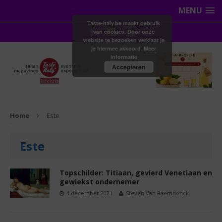
MENU
Taste-Italy.be maakt gebruik
van cookies. Door onze
website te bezoeken verklaar je
je hiermee akkoord.
Meer
informatie
Accepteren
Home
Este
Este
Topschilder: Titiaan, gevierd Venetiaan en
gewiekst ondernemer
4 december 2021
Steven Van Raemdonck