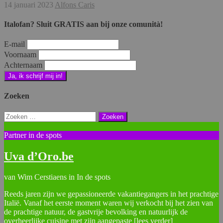
14 januari 2023
Alfons Caris
Italofan? Sluit GRATIS aan bij onze comunità!
E-mail
Voornaam
Achternaam
Zoeken
Zoeken
naar:
Partner in de spots
Uva d’Oro.be
van Wim Cerstiaens in In de spots
Reeds jaren zijn we gepassioneerde vakantiegangers in het prachtige
Italië. Vanaf het eerste moment waren wij verkocht bij het zien van
de prachtige natuur, de gastvrije bevolking en natuurlijk de
overheerlijke cuisine met zijn aangepaste
[lees verder]