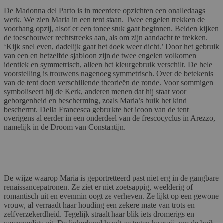
De Madonna del Parto is in meerdere opzichten een onalledaags
werk. We zien Maria in een tent staan. Twee engelen trekken de
voorhang opzij, alsof er een toneelstuk gaat beginnen. Beiden kijken
de toeschouwer rechtstreeks aan, als om zijn aandacht te trekken.
‘Kijk snel even, dadelijk gaat het doek weer dicht.’ Door het gebruik
van een en hetzelfde sjabloon zijn de twee engelen volkomen
identiek en symmetrisch, alleen het kleurgebruik verschilt. De hele
voorstelling is trouwens nagenoeg symmetrisch. Over de betekenis
van de tent doen verschillende theorieën de ronde. Voor sommigen
symboliseert hij de Kerk, anderen menen dat hij staat voor
geborgenheid en bescherming, zoals Maria’s buik het kind
beschermt. Della Francesca gebruikte het icoon van de tent
overigens al eerder in een onderdeel van de frescocyclus in Arezzo,
namelijk in de Droom van Constantijn.
De wijze waarop Maria is geportretteerd past niet erg in de gangbare
renaissancepatronen. Ze ziet er niet zoetsappig, weelderig of
romantisch uit en evenmin oogt ze verheven. Ze lijkt op een gewone
vrouw, al verraadt haar houding een zekere mate van trots en
zelfverzekerdheid. Tegelijk straalt haar blik iets dromerigs en
weemoedigs uit. De linkerhand houdt ze tegen haar zij, om de buik