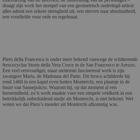
draagt zijn werk het stempel van een geometrisch onderlegd artiest:
alles ademt een zekere strengheid uit, een streven naar absoluutheid,
een voorliefde voor orde en regelmaat.
Piero della Francesca is onder meer bekend vanwege de schitterende
frescocyclus Storie della Vera Croce in de San Francesco te Arezzo.
Een veel eenvoudiger, maar niettemin fascinerend werk is zijn
zwangere Maria, de Madonna del Parto. Dit fresco schilderde hij
rond 1460 in een kapel even buiten Monterchi, een plaatsje in de
buurt van Sansepolcro. Waarom hij, op dat moment al een
beroemdheid, zo’n werk maakte voor een simpele veldkerk in een
betrekkelijk onbeduidend stadje als Monterchi, is niet bekend. Wel
weten we dat Piero’s moeder uit Monterchi afkomstig was.