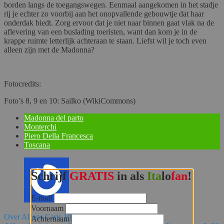
borden langs de toegangswegen. Eenmaal aangekomen in het stadje
rij je echter zo voorbij aan het onopvallende gebouwtje dat haar
onderdak biedt. Zorg ervoor dat je niet naar binnen gaat vlak na de
aflevering van een buslading toeristen, want dan kom je in de
krappe ruimte letterlijk achteraan te staan. Liefst wil je toch even
alleen zijn met de Madonna?
Fotocredits:
Foto’s 8, 9 en 10: Sailko (WikiCommons)
Madonna del parto
Monterchi
Piero Della Francesca
Toscana
Schrijf
GRATIS
in als
Ita
lo
fan
!
E-mail
Voornaam
Over Alfons Caris
105 Artikelen
Achternaam