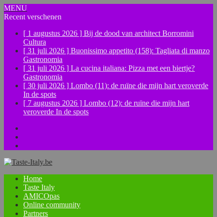
MENU
Recent verschenen
[ 1 augustus 2026 ]
Bij de dood van architect Borromini
Cultura
[ 31 juli 2026 ]
Buonissimo appetito (158): Tagliata di manzo
Gastronomia
[ 31 juli 2026 ]
La cucina italiana: Pizza met een biertje?
Gastronomia
[ 30 juli 2026 ]
Lombo (11): de ruïne die mijn hart veroverde
In de spots
[ 7 augustus 2026 ]
Lombo (12): de ruïne die mijn hart
veroverde
In de spots
Facebook
Instagram
YouTube
Home
Taste Italy
AMICOpas
Online community
Partners