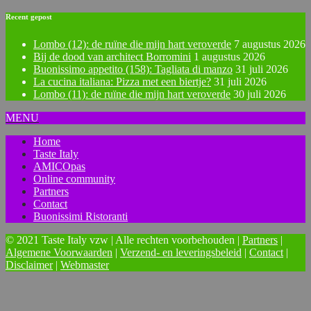
Recent gepost
Lombo (12): de ruïne die mijn hart veroverde
7 augustus 2026
Bij de dood van architect Borromini
1 augustus 2026
Buonissimo appetito (158): Tagliata di manzo
31 juli 2026
La cucina italiana: Pizza met een biertje?
31 juli 2026
Lombo (11): de ruïne die mijn hart veroverde
30 juli 2026
MENU
Home
Taste Italy
AMICOpas
Online community
Partners
Contact
Buonissimi Ristoranti
© 2021 Taste Italy vzw | Alle rechten voorbehouden |
Partners
|
Algemene Voorwaarden
|
Verzend- en leveringsbeleid
|
Contact
|
Disclaimer
|
Webmaster