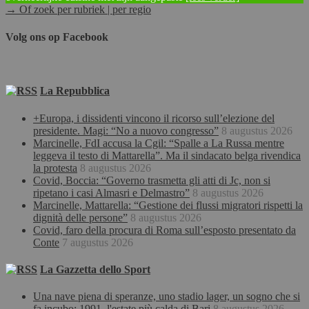
→ Of zoek per rubriek | per regio
Volg ons op Facebook
La Repubblica
+Europa, i dissidenti vincono il ricorso sull’elezione del
presidente. Magi: “No a nuovo congresso”
8 augustus 2026
Marcinelle, FdI accusa la Cgil: “Spalle a La Russa mentre
leggeva il testo di Mattarella”. Ma il sindacato belga rivendica
la protesta
8 augustus 2026
Covid, Boccia: “Governo trasmetta gli atti di Jc, non si
ripetano i casi Almasri e Delmastro”
8 augustus 2026
Marcinelle, Mattarella: “Gestione dei flussi migratori rispetti la
dignità delle persone”
8 augustus 2026
Covid, faro della procura di Roma sull’esposto presentato da
Conte
7 augustus 2026
La Gazzetta dello Sport
Una nave piena di speranze, uno stadio lager, un sogno che si
fa incubo: 1991, l'estate più calda di Bari
8 augustus 2026