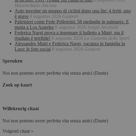
Massimiliano Ancona
Auto travolge un gruppo di ciclisti dopo una lite: 4 feriti, uno
è grave
8 augustus 2026
Gasport
Paltrinieri come Fede Pellegrini: 58 medaglie in palmares. E
punta a Los Angeles
8 augustus 2026
Sergio Arcobelli
Federica Nargi prova a insegnare il balletto a Matri, ma il
risultato è terribile!
8 augustus 2026
La Gazzetta dello Sport
Alessandro Matri e Federica Nargi, vacanza in famiglia in
Laos: le foto social
8 augustus 2026
Gasport
Spreuken
Noi non potemo avere perfetta vita senza amici (Dante)
Zoek op kaart
Willekeurig citaat
Noi non potemo avere perfetta vita senza amici (Dante)
Volgend citaat »