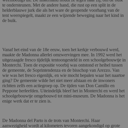
te ondersteunen. Met de andere hand, die rust op een split in de
helderblauwe jurk die als het ware de geopende voorhang van de
tent weerspiegelt, maakt ze een wijzende beweging naar het kind in
de buik.
Vanaf het eind van de 18e eeuw, toen het kerkje verbouwd werd,
maakte de Madonna allerlei omzwervingen mee. In 1992 werd het
uitgezaagde fresco tijdelijk tentoongesteld in een schoolgebouwtje in
Monterchi. Toen de expositie voorbij was ontstond er heibel tussen
de gemeente, de Soprintendenza en de bisschop van Arezzo. Van
wie was het fresco eigenlijk, en wie mocht bepalen waar het naartoe
ging? De gemeente wilde het niet meer afstaan en de inwoners
richtten zelfs een actiegroep op. De tijden van Don Camillo en
Peppone herleefden. Uiteindelijk bleef het in Monterchi en werd het
schoolgebouwtje omgebouwd tot mini-museum. De Madonna is het
enige werk dat er te zien is.
De Madonna del Parto is de trots van Monterchi. Haar
aanwezigheid wordt al kilometers tevoren aangekondigd op grote