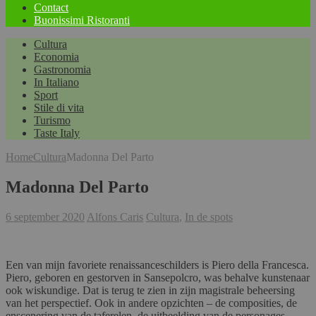
Contact
Buonissimi Ristoranti
Cultura
Economia
Gastronomia
In Italiano
Sport
Stile di vita
Turismo
Taste Italy
Home
Cultura
Madonna Del Parto
Madonna Del Parto
6 september 2020
Alfons Caris
Cultura
,
In de spots
Een van mijn favoriete renaissanceschilders is Piero della Francesca.
Piero, geboren en gestorven in Sansepolcro, was behalve kunstenaar
ook wiskundige. Dat is terug te zien in zijn magistrale beheersing
van het perspectief. Ook in andere opzichten – de composities, de
enscenering van de taferelen, de uitbeelding van de personages –