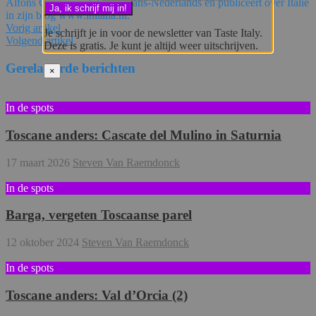
Alfons Caris is vertaler Italiaans-Nederlands en publiceert over Italië
in zijn blog www.initalia.nl.
Vorig artikel
Je schrijft je in voor de newsletter van Taste Italy.
Volgend artikel
Deze is gratis. Je kunt je altijd weer uitschrijven.
Gerelateerde berichten
×
In de spots
Toscane anders: Cascate del Mulino in Saturnia
17 maart 2026
Steven Van Raemdonck
In de spots
Barga, vergeten Toscaanse parel
12 oktober 2024
Steven Van Raemdonck
In de spots
Toscane anders: Val d’Orcia (2)