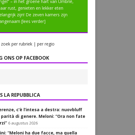
ngel“ – in het groene hart van Umbrië,
aar rust, genieten en lekker eten
elangrijk zijn! De zeven kamers zijn
angenaam
[lees verder]
zoek per rubriek | per regio
G ONS OP FACEBOOK
LA REPUBBLICA
renze, c’è l’intesa a destra: nuovbluff
a parità di genere. Meloni: “Ora non fate
rzi”
6 augustus 2026
ini: “Meloni ha due facce, ma quella