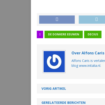
DE DONKERE EEUWEN
DECIUS
Over Alfons Cari
Alfons Caris is vertale
blog www.initalia.nl.
VORIG ARTIKEL
GERELATEERDE BERICHTEN