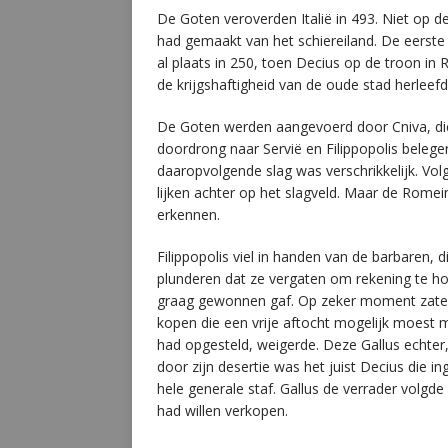
De Goten veroverden Italië in 493. Niet op 
had gemaakt van het schiereiland. De eerst
al plaats in 250, toen Decius op de troon in 
de krijgshaftigheid van de oude stad herleefd
De Goten werden aangevoerd door Cniva, di
doordrong naar Servië en Filippopolis beleg
daaropvolgende slag was verschrikkelijk. Vo
lijken achter op het slagveld. Maar de Rom
erkennen.
Filippopolis viel in handen van de barbaren,
plunderen dat ze vergaten om rekening te ho
graag gewonnen gaf. Op zeker moment zaten 
kopen die een vrije aftocht mogelijk moest ma
had opgesteld, weigerde. Deze Gallus echter
door zijn desertie was het juist Decius die i
hele generale staf. Gallus de verrader volgd
had willen verkopen.