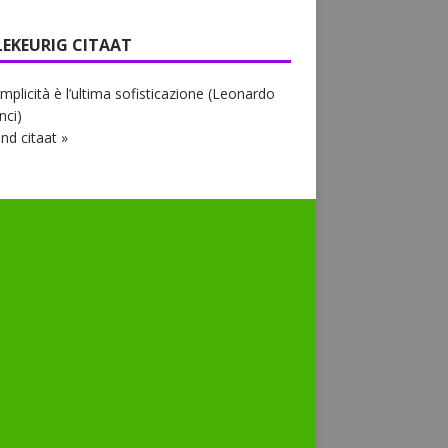
LEKEURIG CITAAT
mplicità è l’ultima sofisticazione (Leonardo
nci)
nd citaat »