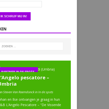
KEN
PARTNER IN DE SPOTS
L’Angelo pescatore –
Umbria
an Steven Van Raemdonck in In de spots
ohan en Ilse ontvangen je graag in hun
&B L’Angelo Pescatore – “De Vissende