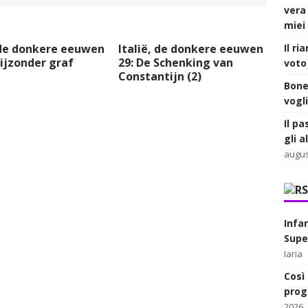
vera
miei 
Il ri
 de donkere eeuwen
Italië, de donkere eeuwen
bijzonder graf
29: De Schenking van
voto 
Constantijn (2)
Bone
vogl
Il pa
gli 
augus
Infa
Supe
Iaria
Così 
prog
2026