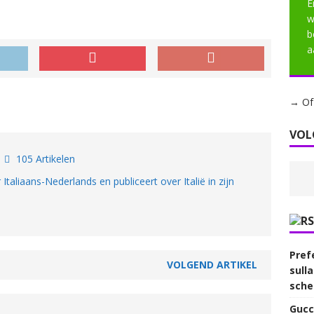
E
w
b
a
→ Of 
VOL
s
105 Artikelen
r Italiaans-Nederlands en publiceert over Italië in zijn
Prefe
VOLGEND ARTIKEL
sull
sche
Gucc