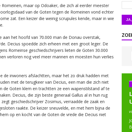
de Romeinen, maar op Odoaker, die zich al eerder meester
e oorlogsdaad van de Goten tegen de Romeinen vond echter
Rome zat. Een keizer die weinig scrupules kende, maar in wie
e.
ZOE
e aan het hoofd van 70.000 man de Donau overstak,
erde. Decius spoedde zich erheen met een groot leger. De
lgens Romeinse geschiedschrijvers lieten de Goten 30.000
einen verloren nog veel meer mannen en moesten hun verlies
 die de inwoners afslachtten, maar het zo druk hadden met
uden met de terugkeer van Decius, een man die zich niet
de Goten klem en trachtten ze een wapenstilstand af te
ken. Decius, die zijn beste generaal Gallus al in hun rug
, zegt geschiedschrijver Zosimus, verraadde de zaak en
ngesloten raakte. De keizer sneuvelde, en met hem bijna de
v
e hem op en kocht van de Goten de vrede die Decius niet
J
B