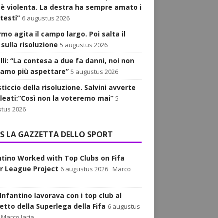
 è violenta. La destra ha sempre amato i
testi”
6 augustus 2026
armo agita il campo largo. Poi salta il
sulla risoluzione
5 augustus 2026
lli: “La contesa a due fa danni, noi non
iamo più aspettare”
5 augustus 2026
sticcio della risoluzione. Salvini avverte
alleati:“Così non la voteremo mai”
5
tus 2026
LA GAZZETTA DELLO SPORT
ntino Worked with Top Clubs on Fifa
r League Project
6 augustus 2026
Marco
Infantino lavorava con i top club al
etto della Superlega della Fifa
6 augustus
Marco Iaria