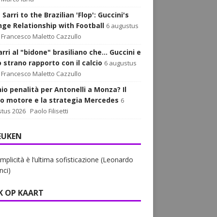
Sarri to the Brazilian 'Flop': Guccini's
nge Relationship with Football
6 augustus
Francesco Maletto Cazzullo
rri al "bidone" brasiliano che... Guccini e
o strano rapporto con il calcio
6 augustus
Francesco Maletto Cazzullo
hio penalità per Antonelli a Monza? Il
o motore e la strategia Mercedes
6
tus 2026
Paolo Filisetti
EUKEN
mplicità è l’ultima sofisticazione (Leonardo
nci)
K OP KAART