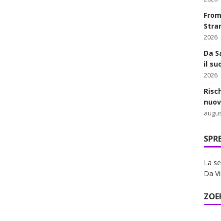
From 
Stra
2026
Da Sa
il su
2026
Risc
nuov
augus
SPR
La se
Da Vi
ZOE