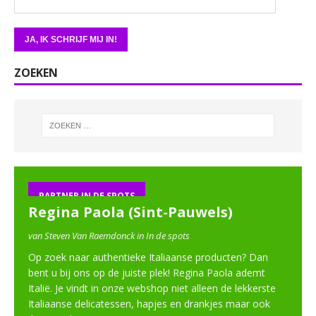
ZOEKEN
PARTNER IN DE SPOTS
Regina Paola (Sint-Pauwels)
van Steven Van Raemdonck in In de spots
Op zoek naar authentieke Italiaanse producten? Dan
bent u bij ons op de juiste plek! Regina Paola ademt
Italië. Je vindt in onze webshop niet alleen de lekkerste
Italiaanse delicatessen, hapjes en drankjes maar ook