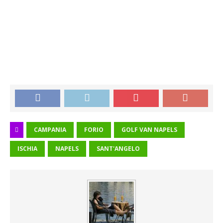
CAMPANIA
FORIO
GOLF VAN NAPELS
ISCHIA
NAPELS
SANT'ANGELO