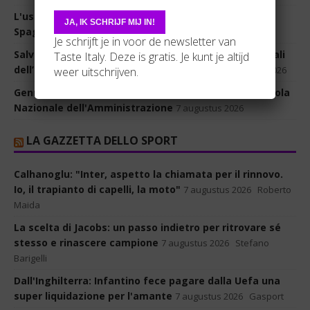
L'uscita di Salvini: “Fermate decine di irregolari dalla
Spagna”. Ma sono 14 e non da Ceuta
7 augustus 2026
Je schrijft je in voor de newsletter van
Salvini torna a Bollate da Roggero: “Per le spese legali
Taste Italy. Deze is gratis. Je kunt je altijd
dell’orafo chiederemo aiuto agli italiani”
7 augustus 2026
weer uitschrijven.
Gennaro Terracciano nominato Presidente della Scuola
Nazionale dell'Amministrazione
7 augustus 2026
LA GAZZETTA DELLO SPORT
Calhanoglu: "Inter, aspetto la chiamata per il rinnovo.
Io, il trapianto di capelli, la moto"
7 augustus 2026
Roberto
Maida
La scelta di Jacobs: un passo indietro per ritrovare sé
stesso e rinascere campione
7 augustus 2026
Stefano
Barigelli
Dall'Inghilterra: Infantino fece pagare dalla Uefa una
super liquidazione per l'amante
7 augustus 2026
Gasport