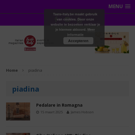
MENU
Taste-Italy.be maakt gebruik
van cookies. Door onze
website te bezoeken verklaar je
je hiermee akkoord.
Meer
informatie
Accepteren
Home
piadina
piadina
Pedalare in Romagna
15 maart 2025
James Hobson