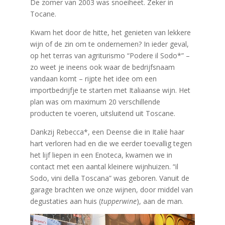
De zomer van 2003 was snoeiheet. Zeker in
Tocane.
Kwam het door de hitte, het genieten van lekkere
wijn of de zin om te ondernemen? In ieder geval,
op het terras van agriturismo “Podere il Sodo*” –
zo weet je ineens ook waar de bedrijfsnaam
vandaan komt – rijpte het idee om een
importbedrijfje te starten met Italiaanse wijn. Het
plan was om maximum 20 verschillende
producten te voeren, uitsluitend uit Toscane.
Dankzij Rebecca*, een Deense die in Italië haar
hart verloren had en die we eerder toevallig tegen
het lijf liepen in een Enoteca, kwamen we in
contact met een aantal kleinere wijnhuizen. “il
Sodo, vini della Toscana” was geboren. Vanuit de
garage brachten we onze wijnen, door middel van
degustaties aan huis (
tupperwine
), aan de man.