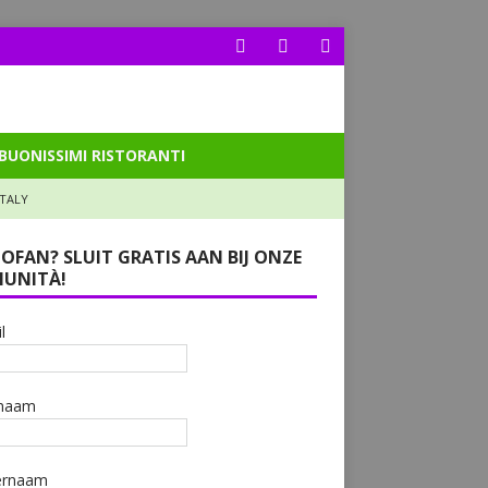
BUONISSIMI RISTORANTI
ITALY
LOFAN? SLUIT GRATIS AAN BIJ ONZE
UNITÀ!
l
naam
ernaam