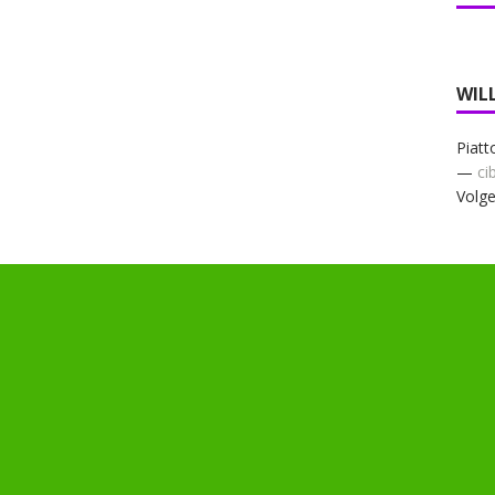
WIL
Piatt
—
ci
Volge