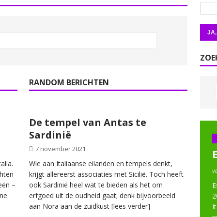
ZOE
RANDOM BERICHTEN
De tempel van Antas te
Sardinië
7 november 2021
alia.
Wie aan Italiaanse eilanden en tempels denkt,
v
chten
krijgt allereerst associaties met Sicilië. Toch heeft
eën –
ook Sardinië heel wat te bieden als het om
E
ene
erfgoed uit de oudheid gaat; denk bijvoorbeeld
2
aan Nora aan de zuidkust
[lees verder]
I