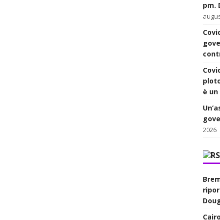
pm. D
augus
Covid
gove
cont
Covi
plot
è un 
Un’a
gover
2026
Brem
ripo
Dougl
Cairo