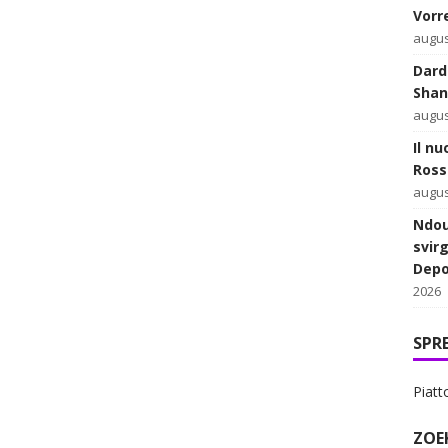
Vorr
augus
Dard
Shan
augus
Il n
Ross
augus
Ndou
svirg
Depo
2026
SPR
Piatt
ZOE