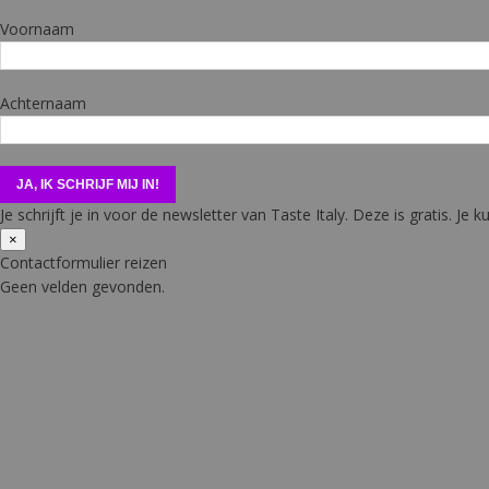
Voornaam
Achternaam
Je schrijft je in voor de newsletter van Taste Italy. Deze is gratis. Je ku
×
Contactformulier reizen
Geen velden gevonden.