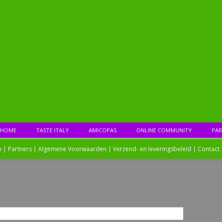
HOME
TASTE ITALY
AMICOPAS
ONLINE COMMUNITY
PAR
n |
Partners
|
Algemene Voorwaarden
|
Verzend- en leveringsbeleid
|
Contact