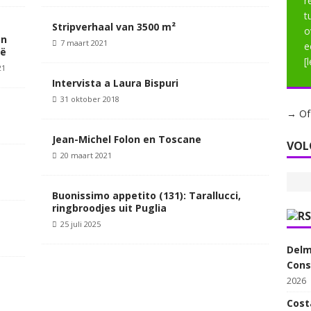
r
t
Stripverhaal van 3500 m²
o
en
7 maart 2021
e
ië
[
21
Intervista a Laura Bispuri
31 oktober 2018
→ Of 
Jean-Michel Folon en Toscane
VOL
20 maart 2021
Buonissimo appetito (131): Tarallucci,
ringbroodjes uit Puglia
25 juli 2025
Delm
Cons
2026
Cost