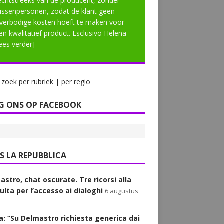
echtstreeks van de producent, zonder
ussenpersonen, zodat de klant geen
verbodige kosten hoeft te maken voor
en kwalitatief product. Esclusivo Helena
lees verder]
zoek per rubriek | per regio
G ONS OP FACEBOOK
LA REPUBBLICA
astro, chat oscurate. Tre ricorsi alla
ulta per l’accesso ai dialoghi
6 augustus
a: “Su Delmastro richiesta generica dai