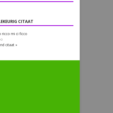
LEKEURIG CITAAT
o ricco mi ci ficco
bo
nd citaat »