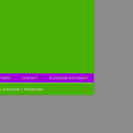
TNERS
CONTACT
BUONISSIMI RISTORANTI
|
Disclaimer
|
Webmaster