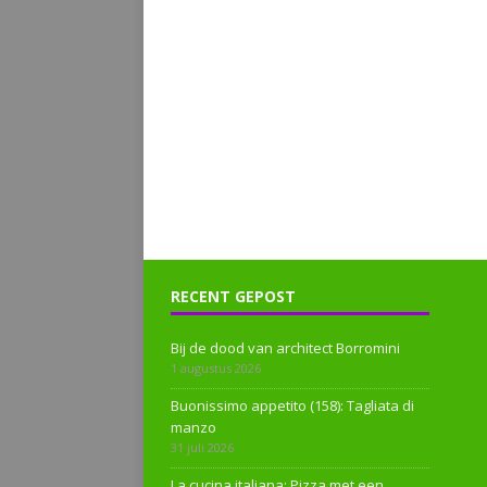
RECENT GEPOST
Bij de dood van architect Borromini
1 augustus 2026
Buonissimo appetito (158): Tagliata di
manzo
31 juli 2026
La cucina italiana: Pizza met een