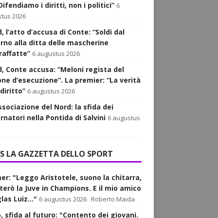
ifendiamo i diritti, non i politici”
6
tus 2026
, l’atto d’accusa di Conte: “Soldi dal
rno alla ditta delle mascherine
raffatte”
6 augustus 2026
d, Conte accusa: “Meloni regista del
one d’esecuzione”. La premier: “La verità
diritto”
6 augustus 2026
ssociazione del Nord: la sfida dei
natori nella Pontida di Salvini
6 augustus
LA GAZZETTA DELLO SPORT
er: "Leggo Aristotele, suono la chitarra,
rterò la Juve in Champions. E il mio amico
as Luiz..."
6 augustus 2026
Roberto Maida
, sfida al futuro: "Contento dei giovani.