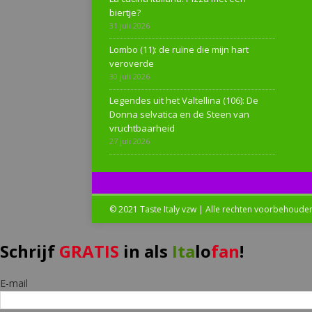
biertje?
31 juli 2026
Lombo (11): de ruïne die mijn hart
veroverde
30 juli 2026
Legendes uit het Valtellina (106): De
Donna selvatica en de Steen van
vruchtbaarheid
27 juli 2026
© 2021 Taste Italy vzw | Alle rechten voorbehoude
Schrijf
GRATIS
in als
Ita
lo
fan
!
E-mail