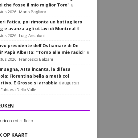
ei che fosse il mio miglior Toro"
6
tus 2026
Mario Pagliara
eri fatica, poi rimonta un battagliero
g e avanza agli ottavi di Montreal
6
tus 2026
Luigi Ansaloni
uovo presidente dell'Ostiamare di De
i? Papà Alberto: "Torno alle mie radici"
6
tus 2026
Francesco Balzani
r segna, Atta incanta, la difesa
ola: Fiorentina bella a metà col
rtivo. E Grosso si arrabbia
6 augustus
Fabiana Della Valle
EUKEN
o ricco mi ci ficco
K OP KAART