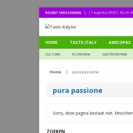
[ 1 augustus 2026 ]
Bij de 
RECENT VERSCHENEN
[ 31 juli 2026 ]
Buonissimo a
[ 31 juli 2026 ]
La cucina it
HOME
TASTE ITALY
AMICOPAS
[ 30 juli 2026 ]
Lombo (11): 
[ 27 juli 2026 ]
Legendes uit
CULTURA
ECONOMIA
GASTRONOMIA
CULTURA
Home
pura passione
pura passione
Sorry, deze pagina bestaat niet. Misschie
ZOEKEN