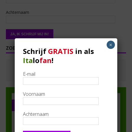
Achternaam
×
ZOEKEN
Schrijf
GRATIS
in als
Ita
lo
fan
!
E-mail
Voornaam
PARTNER IN DE SPOTS
Achternaam