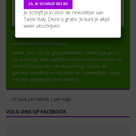
Je schrijft je in voor de newsletter van
Taste Italy. Deze is gratis. Je kunt je altijd
weer uitschrijven.
Uva d’Oro.be
van Wim Cerstiaens in In de spots
Reeds jaren zijn we gepassioneerde vakantiegangers in
het prachtige Italië. Vanaf het eerste moment waren wij
verkocht bij het zien van de prachtige natuur, de
gastvrije bevolking en natuurlijk de overheerlijke cuisine
met zijn aangepaste
[lees verder]
→ Of zoek per rubriek | per regio
VOLG ONS OP FACEBOOK