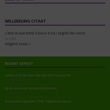
WILLEKEURIG CITAAT
L’arte di usar bene il fuoco è tra i segreti del cuoco
—
cibo
Volgend citaat »
RECENT GEPOST
Lombo (12): de ruïne die mijn hart veroverde
7 augustus 2026
Bij de dood van architect Borromini
1 augustus 2026
Buonissimo appetito (158): Tagliata di manzo
31 juli 2026