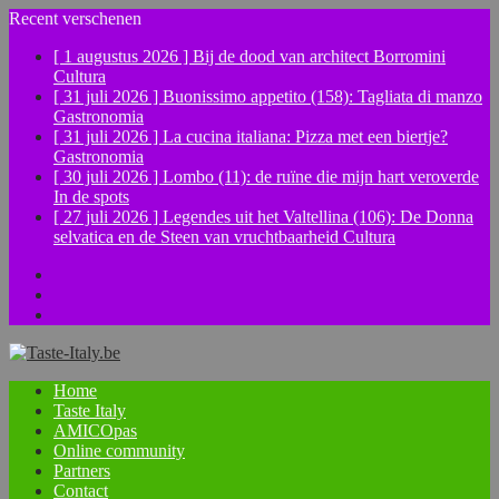
Recent verschenen
[ 1 augustus 2026 ]
Bij de dood van architect Borromini
Cultura
[ 31 juli 2026 ]
Buonissimo appetito (158): Tagliata di manzo
Gastronomia
[ 31 juli 2026 ]
La cucina italiana: Pizza met een biertje?
Gastronomia
[ 30 juli 2026 ]
Lombo (11): de ruïne die mijn hart veroverde
In de spots
[ 27 juli 2026 ]
Legendes uit het Valtellina (106): De Donna
selvatica en de Steen van vruchtbaarheid
Cultura
Facebook
Instagram
YouTube
Home
Taste Italy
AMICOpas
Online community
Partners
Contact