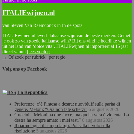
ITALIEwijnen.nl
van Steven Van Raemdonck in In de spots
ITALIEwijnen.nl levert Italiaanse wijn van de beste merken. Geniet
je ook zo van goede Italiaanse wijn? Bij ons vind je heerlijke wijnen
uit het land van ‘dolce vita’. ITALIEwijnen.nl importeert al 15 jaar
direct vanuit
[lees verder]
→ Of zoek per rubriek | per regio
Volg ons op Facebook
La Repubblica
Preferenze, c’è l’intesa a destra: nuovbluff sulla parità di
genere. Meloni: “Ora non fate scherzi”
6 augustus 2026
Guccini: “Meloni ha due facce, ma quella vera è violenta. La
destra ha sempre amato i miei testi”
6 augustus 2026
Il riarmo agita il campo largo. Poi salta il voto sulla
risoluzione
5 augustus 2026