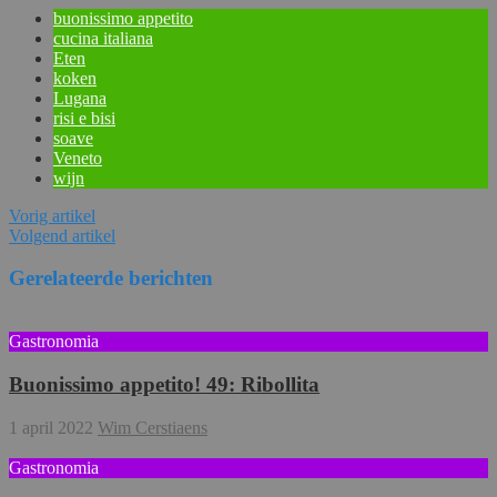
buonissimo appetito
cucina italiana
Eten
koken
Lugana
risi e bisi
soave
Veneto
wijn
Vorig artikel
Volgend artikel
Gerelateerde berichten
Gastronomia
Buonissimo appetito! 49: Ribollita
1 april 2022
Wim Cerstiaens
Gastronomia