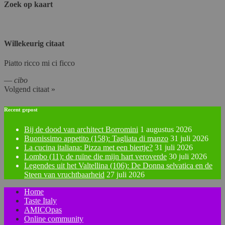
Zoek op kaart
Willekeurig citaat
Piatto ricco mi ci ficco
—
cibo
Volgend citaat »
Recent gepost
Bij de dood van architect Borromini
1 augustus 2026
Buonissimo appetito (158): Tagliata di manzo
31 juli 2026
La cucina italiana: Pizza met een biertje?
31 juli 2026
Lombo (11): de ruïne die mijn hart veroverde
30 juli 2026
Legendes uit het Valtellina (106): De Donna selvatica en de
Steen van vruchtbaarheid
27 juli 2026
Home
Taste Italy
AMICOpas
Online community