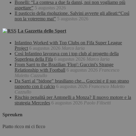
Bonelli: “La contesa a due fa danni, noi non vogliamo più
aspettare”
5 augustus 2026
Il pasticcio della risoluzione. Salvini avverte gli alleati:“Così
non la voteremo mai”
5 augustus 2026
La Gazzetta dello Sport
Infantino Worked with Top Clubs on Fifa Super League
Project
6 augustus 2026
Marco Iaria
Così Infantino lavorava con i top club al progetto della
Superlega della Fifa
6 augustus 2026
Marco Iaria
From Sarri to the Brazilian 'Flop': Guccini's Strange
Relationship with Football
6 augustus 2026
Francesco
Maletto Cazzullo
Da Sarri al "bidone" brasiliano che... Guccini e il suo strano
rapporto con il calcio
6 augustus 2026
Francesco Maletto
Cazzullo
Rischio penalità per Antonelli a Monza? Il nuovo motore e la
strategia Mercedes
6 augustus 2026
Paolo Filisetti
Spreuken
Piatto ricco mi ci ficco