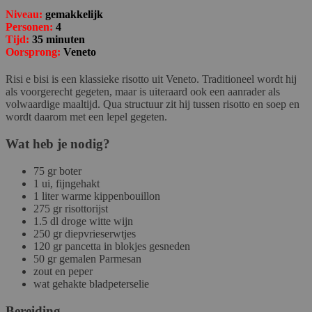
Niveau:
gemakkelijk
Personen:
4
Tijd:
35 minuten
Oorsprong:
Veneto
Risi e bisi is een klassieke risotto uit Veneto. Traditioneel wordt hij
als voorgerecht gegeten, maar is uiteraard ook een aanrader als
volwaardige maaltijd. Qua structuur zit hij tussen risotto en soep en
wordt daarom met een lepel gegeten.
Wat heb je nodig?
75 gr boter
1 ui, fijngehakt
1 liter warme kippenbouillon
275 gr risottorijst
1.5 dl droge witte wijn
250 gr diepvrieserwtjes
120 gr pancetta in blokjes gesneden
50 gr gemalen Parmesan
zout en peper
wat gehakte bladpeterselie
Bereiding