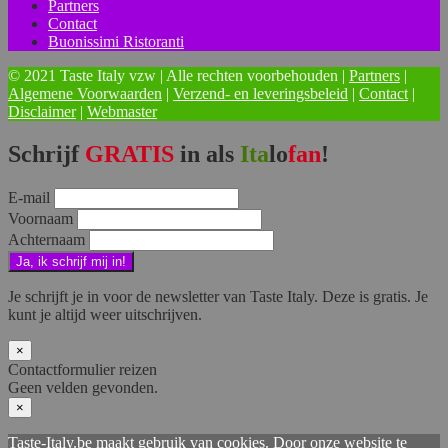
Partners
Contact
Buonissimi Ristoranti
© 2021 Taste Italy vzw | Alle rechten voorbehouden |
Partners
|
Algemene Voorwaarden
|
Verzend- en leveringsbeleid
|
Contact
|
Disclaimer
|
Webmaster
Schrijf
GRATIS
in als
Ita
lo
fan
!
E-mail
Voornaam
Achternaam
Je schrijft je in voor de newsletter van Taste Italy. Deze is gratis. Je
kunt je altijd weer uitschrijven.
×
Contactformulier reizen
Geen velden gevonden.
×
Taste-Italy.be maakt gebruik van cookies. Door onze website te