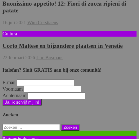
Buonissimo appetito! 12: Fiori di zucca ripieni di
patate
16 juli 2021
Wim Cerstiaens
Cultura
Corto Maltese en bijzondere plaatsen in Venetië
22 februari 2026
Luc Bosmans
Italofan? Sluit GRATIS aan bij onze comunità!
E-mail
Voornaam
Achternaam
Zoeken
Zoeken
naar:
Partner in de spots